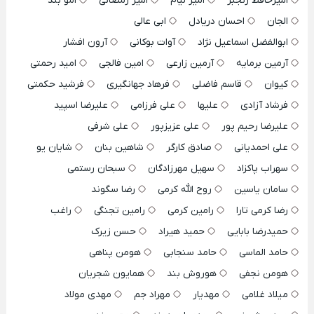
امیرحافظ رنجبر
امیر لیام
امیر رمضانی
امو بند
الجان
احسان دریادل
ابی عالی
ابوالفضل اسماعیل نژاد
آوات بوکانی
آرون افشار
آرمین برمایه
آرمین زارعی
امین فالجی
امید رحمتی
کیوان
قاسم فاضلی
فرهاد جهانگیری
فرشید حکمتی
فرشاد آزادی
علیها
علی فرزامی
علیرضا اسپید
علیرضا رحیم پور
علی عزیزپور
علی شرفی
علی احمدیانی
صادق کارگر
شاهین بنان
شایان یو
سهراب پاکزاد
سهیل مهرزادگان
سبحان رستمی
سامان یاسین
روح الله کرمی
رضا سگوند
رضا کرمی تارا
رامین کرمی
رامین تجنگی
راغب
حمیدرضا بابایی
حمید هیراد
حسن زیرک
حامد الماسی
حامد سنجابی
هومن پناهی
هومن نجفی
هوروش بند
همایون شجریان
میلاد غلامی
مهدیار
مهراد جم
مهدی مولاد