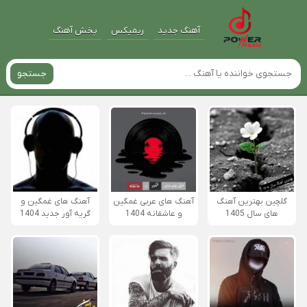
آهنگ جدید
ریمیکس
پخش آهنگ
جستجو
گلچین بهترین آهنگ
آهنگ های عربی غمگین
آهنگ های غمگین و
های سال 1405
و عاشقانه 1404
گریه آور جدید 1404