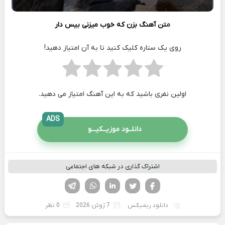
م
تن آهنگ بزن که خوب میزنی بیس دار
روی یک ستاره کلیک کنید تا به آن امتیاز دهید!
اولین نفری باشید که به این آهنگ امتیاز می دهید.
ADS
دانلــود موزیــکیـــو
اشتراک گذاری در شبکه های اجتماعی
فیسوک
تویتر
لینکدین
واتساپ
تلگرام
دانلود ریمیکس
7 ژوئن 2026
0 نظر