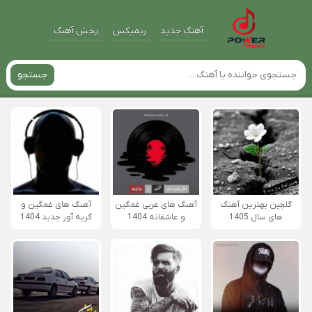
آهنگ جدید
ریمیکس
پخش آهنگ
جستجو
گلچین بهترین آهنگ
آهنگ های عربی غمگین
آهنگ های غمگین و
های سال 1405
و عاشقانه 1404
گریه آور جدید 1404