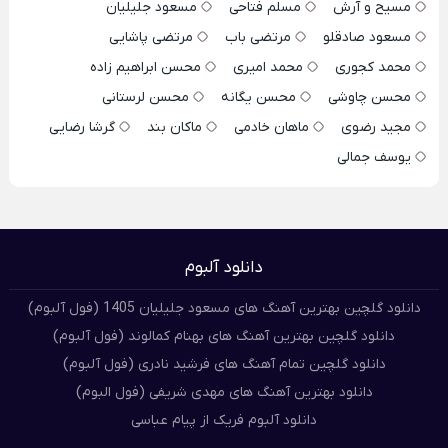
مسیح و آرش
مسلم فتاحی
مسعود جلیلیان
مسعود صادقلو
مرتضی باب
مرتضی پاشایی
محمد کجوری
محمد امیری
محسن ابراهیم زاده
محسن چاوشی
محسن یگانه
محسن لرستانی
مجید رضوی
ماهان خادمی
ماکان بند
گرشا رضایی
یوسف جمالی
دانلود آلبوم
دانلود گلچین بهترین آهنگ های مسعود جلیلیان 1405 (فول آلبوم)
دانلود گلچین بهترین آهنگ های بهنام کمالوند (فول آلبوم)
دانلود گلچین تمام آهنگ های فرشید نادری (فول آلبوم)
دانلود بهترین آهنگ های مهدی شریفی (فول البوم)
دانلود آلبوم فریک از پیام عباسی