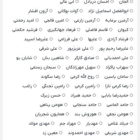
الجان
احسان دریادل
ابی عالی
ابوالفضل اسماعیل نژاد
آوات بوکانی
آرون افشار
آرمین برمایه
آرمین زارعی
امین فالجی
امید رحمتی
کیوان
قاسم فاضلی
فرهاد جهانگیری
فرشید حکمتی
فرشاد آزادی
علیها
علی فرزامی
علیرضا اسپید
علیرضا رحیم پور
علی عزیزپور
علی شرفی
علی احمدیانی
صادق کارگر
شاهین بنان
شایان یو
سهراب پاکزاد
سهیل مهرزادگان
سبحان رستمی
سامان یاسین
روح الله کرمی
رضا سگوند
رضا کرمی تارا
رامین کرمی
رامین تجنگی
راغب
حمیدرضا بابایی
حمید هیراد
حسن زیرک
حامد الماسی
حامد سنجابی
هومن پناهی
هومن نجفی
هوروش بند
همایون شجریان
میلاد غلامی
مهدیار
مهراد جم
مهدی مولاد
مهدی شریفی
مهدی احمدوند
معین زد