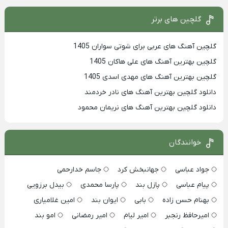
گلچین های برتر
گلچین آهنگ های عربی برای شوتی سواران 1405
گلچین بهترين آهنگ های علی هاکان 1405
گلچین بهترین آهنگ های مهدی اسدی 1405
دانلود گلچین بهترین آهنگ های نادر خردمند
دانلود گلچین بهترین آهنگ های نریمان محمود
خوانندگان
جواد عباسی
جهانبخش کرد
جاسم خدارحمی
پیام عباسی
پازل بند
پارسا محمدی
بیدل برزویی
بهنام حسن زاده
بابی
ایوان بند
امین غلامیاری
امیرحافظ رنجبر
امیر لیام
امیر رمضانی
امو بند