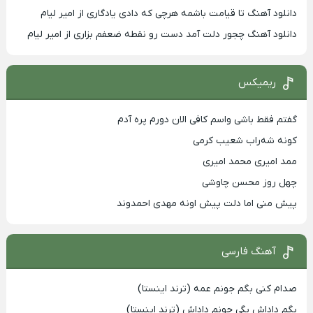
دانلود آهنگ تا قیامت باشمه هرچی که دادی یادگاری از امیر لیام
دانلود آهنگ چجور دلت آمد دست رو نقطه ضعفم بزاری از امیر لیام
ریمیکس
گفتم فقط باشی واسم کافی الان دورم پره آدم
کونه شه‌راب شعیب کرمی
ممد امیری محمد امیری
چهل روز محسن چاوشی
پیش منی اما دلت پیش اونه مهدی احمدوند
آهنگ فارسی
صدام کنی بگم جونم عمه (ترند اینستا)
بگم داداش بگی جونم داداش (ترند اینستا)