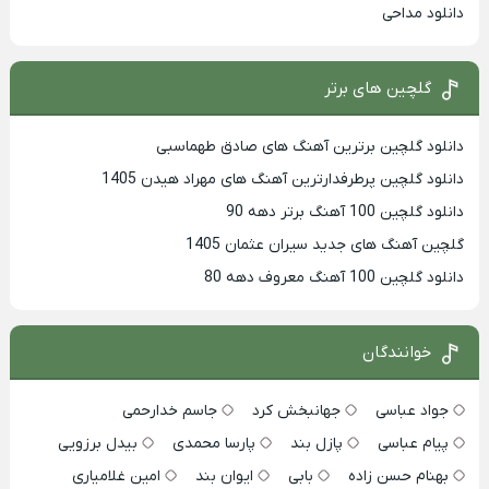
دانلود مداحی
گلچین های برتر
دانلود گلچین برترین آهنگ های صادق طهماسبی
دانلود گلچین پرطرفدارترین آهنگ های مهراد هیدن 1405
دانلود گلچین 100 آهنگ برتر دهه 90
گلچین آهنگ های جدید سیران عثمان 1405
دانلود گلچین 100 آهنگ معروف دهه 80
خوانندگان
جواد عباسی
جهانبخش کرد
جاسم خدارحمی
پیام عباسی
پازل بند
پارسا محمدی
بیدل برزویی
بهنام حسن زاده
بابی
ایوان بند
امین غلامیاری