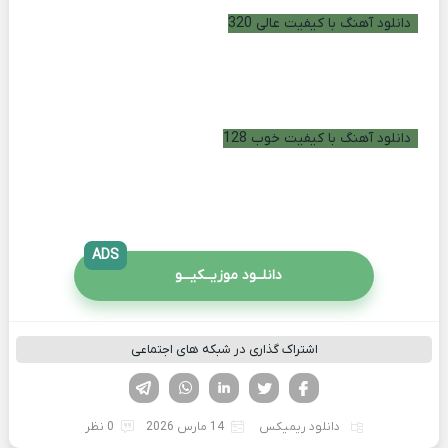
دانلود آهنگ با کیفیت عالی 320
دانلود آهنگ با کیفیت خوب 128
ADS
دانلــود موزیــکیـــو
اشتراک گذاری در شبکه های اجتماعی
فیسوک
تویتر
لینکدین
واتساپ
تلگرام
دانلود ریمیکس
14 مارس 2026
0 نظر