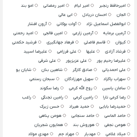
امیرحافظ رنجبر
امیر لیام
امیر رمضانی
امو بند
الجان
احسان دریادل
ابی عالی
ابوالفضل اسماعیل نژاد
آوات بوکانی
آرون افشار
آرمین برمایه
آرمین زارعی
امین فالجی
امید رحمتی
کیوان
قاسم فاضلی
فرهاد جهانگیری
فرشید حکمتی
فرشاد آزادی
علیها
علی فرزامی
علیرضا اسپید
علیرضا رحیم پور
علی عزیزپور
علی شرفی
علی احمدیانی
صادق کارگر
شاهین بنان
شایان یو
سهراب پاکزاد
سهیل مهرزادگان
سبحان رستمی
سامان یاسین
روح الله کرمی
رضا سگوند
رضا کرمی تارا
رامین کرمی
رامین تجنگی
راغب
حمیدرضا بابایی
حمید هیراد
حسن زیرک
حامد الماسی
حامد سنجابی
هومن پناهی
هومن نجفی
هوروش بند
همایون شجریان
میلاد غلامی
مهدیار
مهراد جم
مهدی مولاد