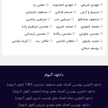
مهدی شریفی
مهدی احمدوند
معین زد
مسیح و آرش
مسلم فتاحی
مسعود جلیلیان
مسعود صادقلو
مرتضی باب
مرتضی پاشایی
محمد کجوری
محمد امیری
محسن ابراهیم زاده
محسن چاوشی
محسن یگانه
محسن لرستانی
مجید رضوی
ماهان خادمی
ماکان بند
گرشا رضایی
یوسف جمالی
دانلود آلبوم
دانلود گلچین بهترین آهنگ های مسعود جلیلیان 1405 (فول آلبوم)
دانلود گلچین بهترین آهنگ های بهنام کمالوند (فول آلبوم)
دانلود گلچین تمام آهنگ های فرشید نادری (فول آلبوم)
دانلود بهترین آهنگ های مهدی شریفی (فول البوم)