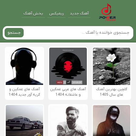
آهنگ جدید
ریمیکس
پخش آهنگ
جستجو
گلچین بهترین آهنگ
آهنگ های عربی غمگین
آهنگ های غمگین و
های سال 1405
و عاشقانه 1404
گریه آور جدید 1404