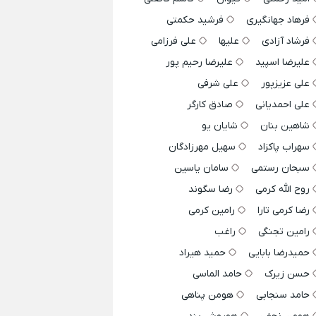
فرهاد جهانگیری
فرشید حکمتی
فرشاد آزادی
علیها
علی فرزامی
علیرضا اسپید
علیرضا رحیم پور
علی عزیزپور
علی شرفی
علی احمدیانی
صادق کارگر
شاهین بنان
شایان یو
سهراب پاکزاد
سهیل مهرزادگان
سبحان رستمی
سامان یاسین
روح الله کرمی
رضا سگوند
رضا کرمی تارا
رامین کرمی
رامین تجنگی
راغب
حمیدرضا بابایی
حمید هیراد
حسن زیرک
حامد الماسی
حامد سنجابی
هومن پناهی