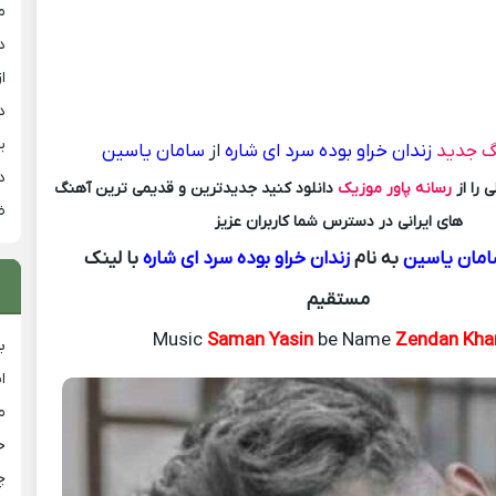
م
د
از
د
ی
گ جدید
زندان خراو بوده سرد ای شاره
از
سامان یاسین
د
 را از
رسانه پاور موزیک
دانلود کنید جدیدترین و قدیمی ترین آهنگ
ض
های ایرانی در دسترس شما کاربران عزیز
مان یاسین
به نام
زندان خراو بوده سرد ای شاره
با لینک
مستقیم
Music
Saman Yasin
be Name
Zendan Kha
ب
ا
م
خ
چ