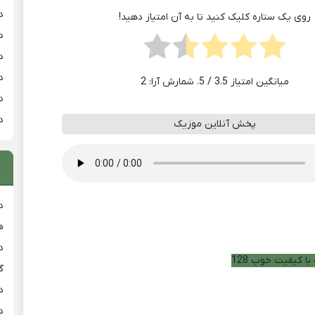
د
روی یک ستاره کلیک کنید تا به آن امتیاز دهید!
د
د
د
میانگین امتیاز
3.5
/ 5. شمارش آرا:
2
د
د
پخش آنلاین موزیک
د
هی
دان
با کیفیت خوب 128
گ
دان
دان