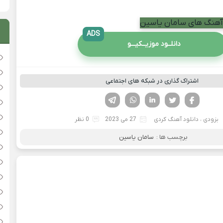
 آهنگ های سامان یاسین
ADS
دانلــود موزیــکیـــو
اشتراک گذاری در شبکه های اجتماعی
فیسوک
تویتر
لینکدین
واتساپ
تلگرام
بزودی
،
دانلود آهنگ کردی
27 می 2023
0 نظر
برچسب ها :
سامان یاسین