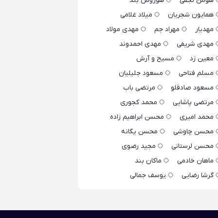
هومن نجفی
هوروش بند
همایون شجریان
میلاد غلامی
مهدیار
مهراد جم
مهدی مولاد
مهدی شریفی
مهدی احمدوند
معین زد
مسیح و آرش
مسلم فتاحی
مسعود جلیلیان
مسعود صادقلو
مرتضی باب
مرتضی پاشایی
محمد کجوری
محمد امیری
محسن ابراهیم زاده
محسن چاوشی
محسن یگانه
محسن لرستانی
مجید رضوی
ماهان خادمی
ماکان بند
گرشا رضایی
یوسف جمالی