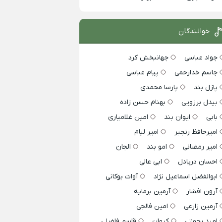
خوانندگان
جواد عباسی
جهانبخش کرد
جاسم خدارحمی
پیام عباسی
پازل بند
پارسا محمدی
بیدل برزویی
بهنام حسن زاده
بابی
ایوان بند
امین غلامیاری
امیرحافظ رنجبر
امیر لیام
امیر رمضانی
امو بند
الجان
احسان دریادل
ابی عالی
ابوالفضل اسماعیل نژاد
آوات بوکانی
آرون افشار
آرمین برمایه
آرمین زارعی
امین فالجی
امید رحمتی
کیوان
قاسم فاضلی