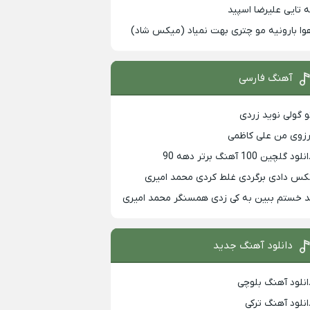
ه تایی علیرضا اسپید
وا بارونیه مو چتری بهت نمیاد (میکس شاد)
آهنگ فارسی
و گولی نوید زردی
رزوی من علی کاظمی
لود گلچین 100 آهنگ برتر دهه 90
کس دادی برگردی غلط کردی محمد امیری
د خستم ببین به کی زدی همسنگر محمد امیری
دانلود آهنگ جدید
انلود آهنگ بلوچی
انلود آهنگ ترکی