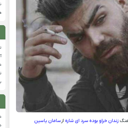
ن
ه
ت
آ
دان
ت
ب
د
هنگ
زندان خراو بوده سرد ای شاره
از
سامان یاسین
د