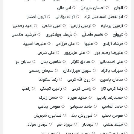
الجان
احسان دریادل
ابی عالی
ابوالفضل اسماعیل نژاد
آوات بوکانی
آرون افشار
آرمین برمایه
آرمین زارعی
امین فالجی
امید رحمتی
کیوان
قاسم فاضلی
فرهاد جهانگیری
فرشید حکمتی
فرشاد آزادی
علیها
علی فرزامی
علیرضا اسپید
علیرضا رحیم پور
علی عزیزپور
علی شرفی
علی احمدیانی
صادق کارگر
شاهین بنان
شایان یو
سهراب پاکزاد
سهیل مهرزادگان
سبحان رستمی
سامان یاسین
روح الله کرمی
رضا سگوند
رضا کرمی تارا
رامین کرمی
رامین تجنگی
راغب
حمیدرضا بابایی
حمید هیراد
حسن زیرک
حامد الماسی
حامد سنجابی
هومن پناهی
هومن نجفی
هوروش بند
همایون شجریان
میلاد غلامی
مهدیار
مهراد جم
مهدی مولاد
مهدی شریفی
مهدی احمدوند
معین زد