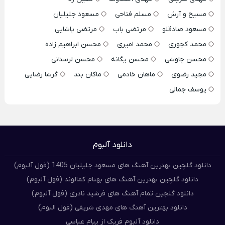
مسیح و آرش
مسلم فتاحی
مسعود جلیلیان
مسعود صادقلو
مرتضی باب
مرتضی پاشایی
محمد کجوری
محمد امیری
محسن ابراهیم زاده
محسن چاوشی
محسن یگانه
محسن لرستانی
مجید رضوی
ماهان خادمی
ماکان بند
گرشا رضایی
یوسف جمالی
دانلود آلبوم
دانلود گلچین بهترین آهنگ های مسعود جلیلیان 1405 (فول آلبوم)
دانلود گلچین بهترین آهنگ های بهنام کمالوند (فول آلبوم)
دانلود گلچین تمام آهنگ های فرشید نادری (فول آلبوم)
دانلود بهترین آهنگ های مهدی شریفی (فول البوم)
دانلود آلبوم فریک از پیام عباسی