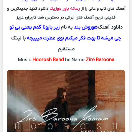
آهنگ های تاپ و عالی را از
رسانه پاور موزیک
دانلود کنید جدیدترین و
قدیمی ترین آهنگ های ایرانی در دسترس شما کاربران عزیز
دانلود آهنگ
هوروش بند
به نام
زیر بارونا گمم یعنی بی تو
چی میشه تا بهت فکر میکنم بوی عطرت میپیچه
با لینک
مستقیم
Music
Hoorosh Band
be Name
Zire Baroona