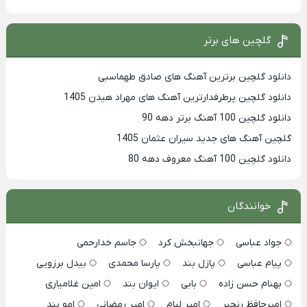
گلچین های برتر
دانلود گلچین برترین آهنگ های صادق طهماسبی
دانلود گلچین پرطرفدارترین آهنگ های مهراد هیدن 1405
دانلود گلچین 100 آهنگ برتر دهه 90
گلچین آهنگ های جدید سیران عثمان 1405
دانلود گلچین 100 آهنگ معروف دهه 80
خوانندگان
جواد عباسی
جهانبخش کرد
جاسم خدارحمی
پیام عباسی
پازل بند
پارسا محمدی
بیدل برزویی
بهنام حسن زاده
بابی
ایوان بند
امین غلامیاری
امیرحافظ رنجبر
امیر لیام
امیر رمضانی
امو بند