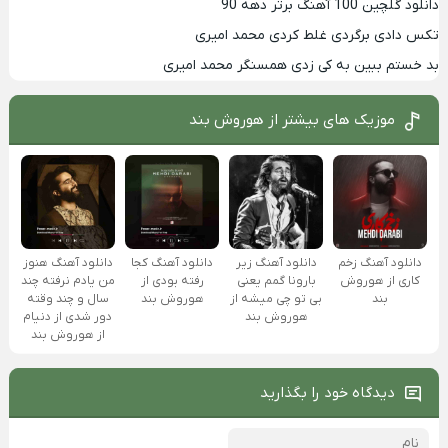
دانلود گلچین 100 آهنگ برتر دهه 90
تکس دادی برگردی غلط کردی محمد امیری
بد خستم ببین به کی زدی همسنگر محمد امیری
موزیک های بیشتر از
هوروش بند
دانلود آهنگ زخم
دانلود آهنگ زیر
دانلود آهنگ کجا
دانلود آهنگ هنوز
کاری از هوروش
بارونا گمم یعنی
رفته بودی از
من یادم نرفته چند
بند
بی تو چی میشه از
هوروش بند
سال و چند وقته
هوروش بند
دور شدی از دنیام
از هوروش بند
دیدگاه خود را بگذارید