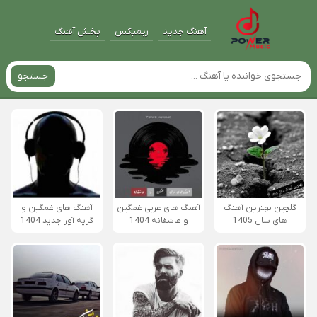
آهنگ جدید
ریمیکس
پخش آهنگ
جستجو
گلچین بهترین آهنگ
آهنگ های عربی غمگین
آهنگ های غمگین و
های سال 1405
و عاشقانه 1404
گریه آور جدید 1404