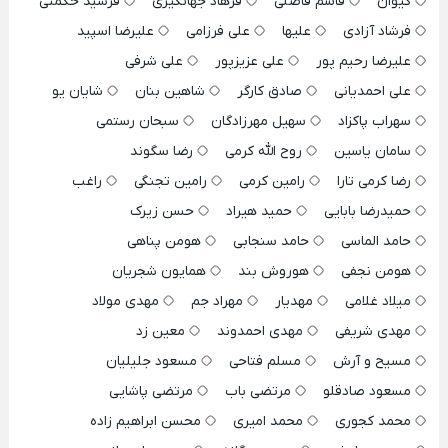
کیوان
قاسم فاضلی
فرهاد جهانگیری
فرشید حکمتی
فرشاد آزادی
علیها
علی فرزامی
علیرضا اسپید
علیرضا رحیم پور
علی عزیزپور
علی شرفی
علی احمدیانی
صادق کارگر
شاهین بنان
شایان یو
سهراب پاکزاد
سهیل مهرزادگان
سبحان رستمی
سامان یاسین
روح الله کرمی
رضا سگوند
رضا کرمی تارا
رامین کرمی
رامین تجنگی
راغب
حمیدرضا بابایی
حمید هیراد
حسن زیرک
حامد الماسی
حامد سنجابی
هومن پناهی
هومن نجفی
هوروش بند
همایون شجریان
میلاد غلامی
مهدیار
مهراد جم
مهدی مولاد
مهدی شریفی
مهدی احمدوند
معین زد
مسیح و آرش
مسلم فتاحی
مسعود جلیلیان
مسعود صادقلو
مرتضی باب
مرتضی پاشایی
محمد کجوری
محمد امیری
محسن ابراهیم زاده