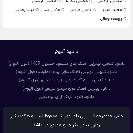
محسن چاوشی
محسن یگانه
محسن لرستانی
مجید رضوی
ماهان خادمی
ماکان بند
گرشا رضایی
یوسف جمالی
دانلود آلبوم
دانلود گلچین بهترین آهنگ های مسعود جلیلیان 1405 (فول آلبوم)
دانلود گلچین بهترین آهنگ های بهنام کمالوند (فول آلبوم)
دانلود گلچین تمام آهنگ های فرشید نادری (فول آلبوم)
دانلود بهترین آهنگ های مهدی شریفی (فول البوم)
دانلود آلبوم فریک از پیام عباسی
تمامی حقوق مطالب برای پاور موزیک محفوظ است و هرگونه کپی
برداری بدون ذکر منبع ممنوع می باشد.