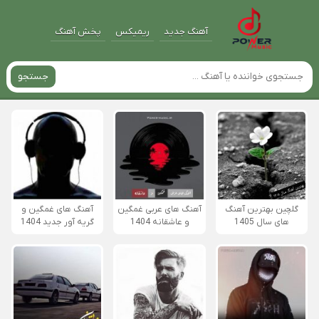
آهنگ جدید
ریمیکس
پخش آهنگ
جستجو
گلچین بهترین آهنگ
آهنگ های عربی غمگین
آهنگ های غمگین و
های سال 1405
و عاشقانه 1404
گریه آور جدید 1404