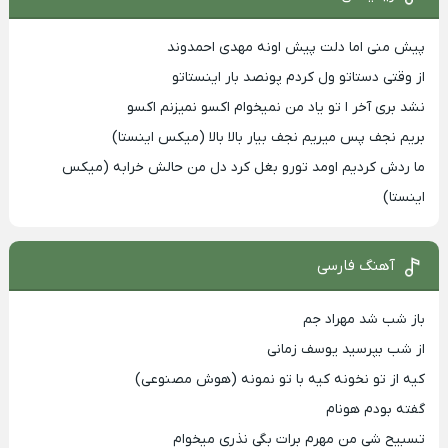
پیش منی اما دلت پیش اونه مهدی احمدوند
از وقتی دستاتو ول کردم پونصد بار اینستاتو
نشد بری آخر ا تو یاد من نمیخوام اکسو نمیزنم اکسو
بریم نجف پس میریم نجف بیار بالا بالا (میکس اینستا)
ما ردش کردیم اومد تورو بغل کرد دل من حالش خرابه (میکس
اینستا)
آهنگ فارسی
باز شب شد مهراد جم
از شب بپرسید یوسف زمانی
کیه از تو نخونه کیه با تو نمونه (هوش مصنوعی)
گفته بودم هونام
تسبیح شی من مهرم برات بگی نذری میخوام