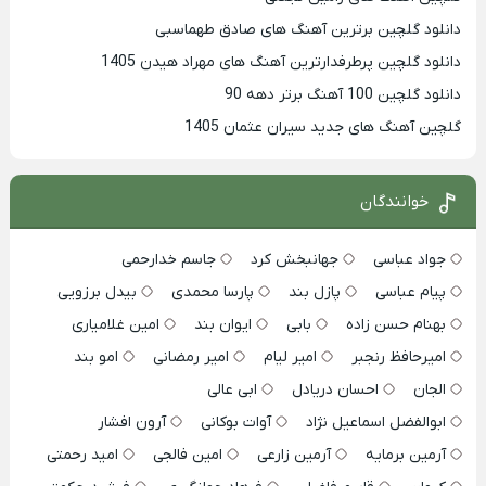
دانلود گلچین برترین آهنگ های صادق طهماسبی
دانلود گلچین پرطرفدارترین آهنگ های مهراد هیدن 1405
دانلود گلچین 100 آهنگ برتر دهه 90
گلچین آهنگ های جدید سیران عثمان 1405
خوانندگان
جواد عباسی
جهانبخش کرد
جاسم خدارحمی
پیام عباسی
پازل بند
پارسا محمدی
بیدل برزویی
بهنام حسن زاده
بابی
ایوان بند
امین غلامیاری
امیرحافظ رنجبر
امیر لیام
امیر رمضانی
امو بند
الجان
احسان دریادل
ابی عالی
ابوالفضل اسماعیل نژاد
آوات بوکانی
آرون افشار
آرمین برمایه
آرمین زارعی
امین فالجی
امید رحمتی