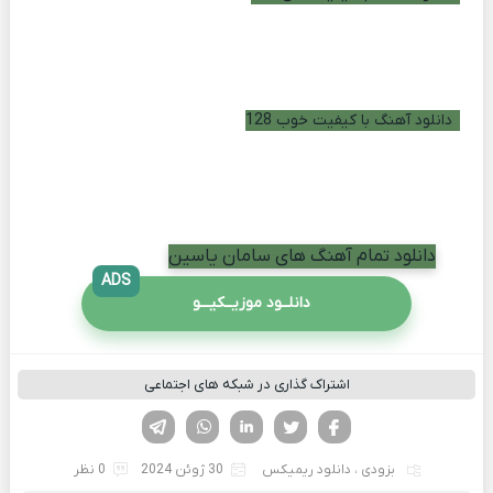
دانلود آهنگ با کیفیت خوب 128
دانلود تمام آهنگ های سامان یاسین
ADS
دانلــود موزیــکیـــو
اشتراک گذاری در شبکه های اجتماعی
فیسوک
تویتر
لینکدین
واتساپ
تلگرام
بزودی
،
دانلود ریمیکس
30 ژوئن 2024
0 نظر