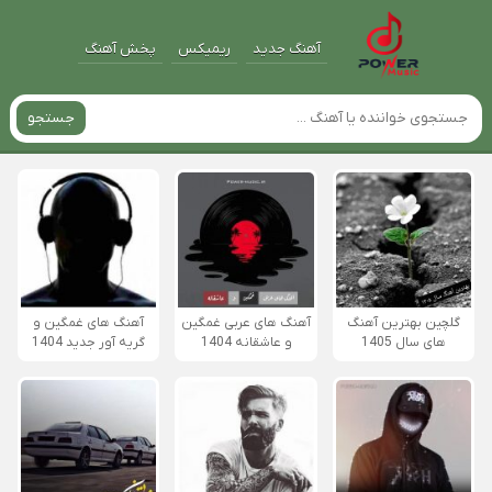
آهنگ جدید
ریمیکس
پخش آهنگ
جستجو
گلچین بهترین آهنگ
آهنگ های عربی غمگین
آهنگ های غمگین و
های سال 1405
و عاشقانه 1404
گریه آور جدید 1404