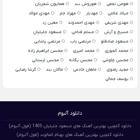
هومن نجفی
هوروش بند
همایون شجریان
میلاد غلامی
مهدیار
مهراد جم
مهدی مولاد
مهدی شریفی
مهدی احمدوند
معین زد
مسیح و آرش
مسلم فتاحی
مسعود جلیلیان
مسعود صادقلو
مرتضی باب
مرتضی پاشایی
محمد کجوری
محمد امیری
محسن ابراهیم زاده
محسن چاوشی
محسن یگانه
محسن لرستانی
مجید رضوی
ماهان خادمی
ماکان بند
گرشا رضایی
یوسف جمالی
دانلود آلبوم
دانلود گلچین بهترین آهنگ های مسعود جلیلیان 1405 (فول آلبوم)
دانلود گلچین بهترین آهنگ های بهنام کمالوند (فول آلبوم)