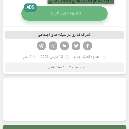
دانلود تمام آهنگ های محمد امیری
ADS
دانلــود موزیــکیـــو
اشتراک گذاری در شبکه های اجتماعی
فیسوک
تویتر
لینکدین
واتساپ
تلگرام
دانلود آهنگ جدید
13 مارس 2026
0 نظر
برچسب ها :
محمد امیری