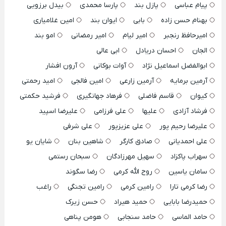
پیام عباسی
پازل بند
پارسا محمدی
بیدل برزویی
بهنام حسن زاده
بابی
ایوان بند
امین غلامیاری
امیرحافظ رنجبر
امیر لیام
امیر رمضانی
امو بند
الجان
احسان دریادل
ابی عالی
ابوالفضل اسماعیل نژاد
آوات بوکانی
آرون افشار
آرمین برمایه
آرمین زارعی
امین فالجی
امید رحمتی
کیوان
قاسم فاضلی
فرهاد جهانگیری
فرشید حکمتی
فرشاد آزادی
علیها
علی فرزامی
علیرضا اسپید
علیرضا رحیم پور
علی عزیزپور
علی شرفی
علی احمدیانی
صادق کارگر
شاهین بنان
شایان یو
سهراب پاکزاد
سهیل مهرزادگان
سبحان رستمی
سامان یاسین
روح الله کرمی
رضا سگوند
رضا کرمی تارا
رامین کرمی
رامین تجنگی
راغب
حمیدرضا بابایی
حمید هیراد
حسن زیرک
حامد الماسی
حامد سنجابی
هومن پناهی