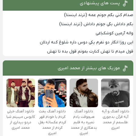
پست های پیشنهادی
صدام کنی بگم جونم عمه (ترند اینستا)
بگم داداش بگی جونم داداش (ترند اینستا)
واله آرمین کوشکباغی
این روزا انگار دو نفرم یکی دوس داره شلوغ کنه اردلان
قول میدم تا تهش کنارت بمونم قول بده تا تهش
موزیک های بیشتر از
محمد امیری
دانلود آهنگ و آیه
دانلود آهنگ
دانلود آهنگ بحث
دانلود آهنگ خیلی
آیه قرآن بدجوری
هیچوقت یادم
کردم با خودم قهر
کابوس میبینم شبا
طلسمم از محمد
نمیره به قلبم
کردم عکساته بغل
دردو بیداری از
امیری
بدهکاری از محمد
کردم از محمد
محمد امیری
امیری
امیری