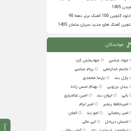
دن 1405
لود گلچین 100 آهنگ برتر دهه 90
لچین آهنگ های جدید سیران عثمان 1405
خوانندگان
جواد عباسی
جهانبخش کرد
جاسم خدارحمی
پیام عباسی
پازل بند
پارسا محمدی
بیدل برزویی
بهنام حسن زاده
بابی
ایوان بند
امین غلامیاری
امیرحافظ رنجبر
امیر لیام
امیر رمضانی
امو بند
الجان
احسان دریادل
ابی عالی
پست قبلی
ابوالفضل اسماعیل نژاد
آوات بوکانی