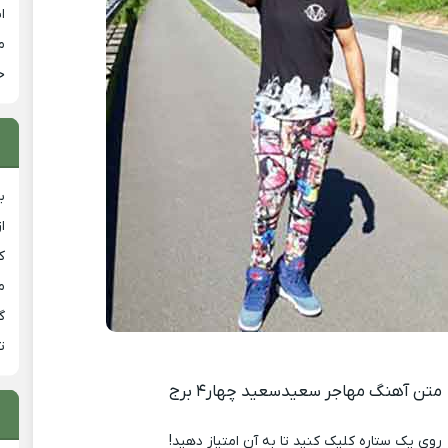
ا
م
خ
ب
ا
ک
م
گ
ت
متن آهنگ مهاجر سعیدسعید چهار۴ برج
روی یک ستاره کلیک کنید تا به آن امتیاز دهید!