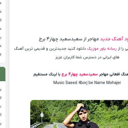
م
د
از
د
ی
ود آهنگ جدید
مهاجر از سعیدسعید چهار۴ برج
د
 را از
رسانه پاور موزیک
دانلود کنید جدیدترین و قدیمی ترین آهنگ
ض
های ایرانی در دسترس شما کاربران عزیز
هنگ افغانی مهاجر
سعیدسعید چهار۴ برج
با لینک مستقیم
Music Saeed 4borj be Name Mohajer
پ
ا
ن
ا
ب