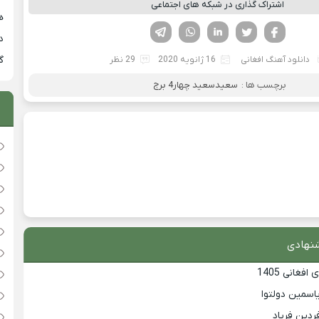
اشتراک گذاری در شبکه های اجتماعی
هی
فیسوک
تویتر
لینکدین
واتساپ
تلگرام
دان
گ
دانلود آهنگ افغانی
16 ژانویه 2020
29 نظر
برچسب ها :
سعیدسعید چهار4 برج
نهادی
غانی 1405
یاسمین دولتوا
فردین فریاد