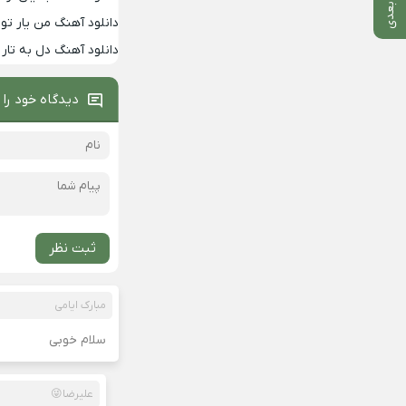
دانلود آهنگ من یار توا
دانلود آهنگ دل به تار 
دیدگاه خود را 
ثبت نظر
مبارک ایامی
سلام خوبی
علیرضا😜