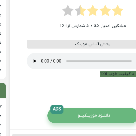
د
د
د
میانگین امتیاز
3.3
/ 5. شمارش آرا:
12
د
د
پخش آنلاین موزیک
د
د
د
با کیفیت خوب 128
گ
ADS
دانلــود موزیــکیـــو
د
ط
د