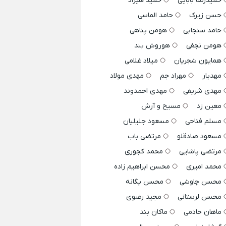
حمیدرضا بابایی
حمید هیراد
حسن زیرک
حامد الماسی
حامد سنجابی
هومن پناهی
هومن نجفی
هوروش بند
همایون شجریان
میلاد غلامی
مهدیار
مهراد جم
مهدی مولاد
مهدی شریفی
مهدی احمدوند
معین زد
مسیح و آرش
مسلم فتاحی
مسعود جلیلیان
مسعود صادقلو
مرتضی باب
مرتضی پاشایی
محمد کجوری
محمد امیری
محسن ابراهیم زاده
محسن چاوشی
محسن یگانه
محسن لرستانی
مجید رضوی
ماهان خادمی
ماکان بند