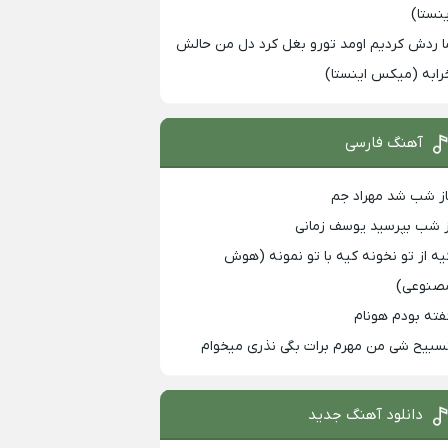
ینستا)
ا ردش کردیم اومد تورو بغل کرد دل من حالش
رابه (میکس اینستا)
آهنگ فارسی
از شب شد مهراد جم
ز شب بپرسید یوسف زمانی
یه از تو نخونه کیه با تو نمونه (هوش
صنوعی)
فته بودم هونام
سبیح شی من مهرم برات بگی نذری میخوام
دانلود آهنگ جدید