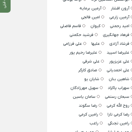
آرون افشار
آرمین برمایه
آرمین زارعی
امین فالجی
امید رحمتی
کیوان
قاسم فاضلی
فرهاد جهانگیری
فرشید حکمتی
فرشاد آزادی
علیها
علی فرزامی
علیرضا اسپید
علیرضا رحیم پور
علی عزیزپور
علی شرفی
علی احمدیانی
صادق کارگر
شاهین بنان
شایان یو
سهراب پاکزاد
سهیل مهرزادگان
سبحان رستمی
سامان یاسین
روح الله کرمی
رضا سگوند
رضا کرمی تارا
رامین کرمی
رامین تجنگی
راغب