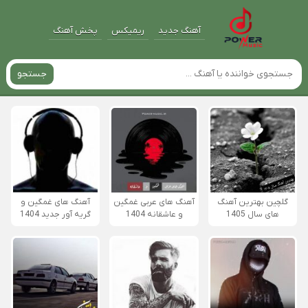
آهنگ جدید
ریمیکس
پخش آهنگ
جستجو
گلچین بهترین آهنگ
آهنگ های عربی غمگین
آهنگ های غمگین و
های سال 1405
و عاشقانه 1404
گریه آور جدید 1404