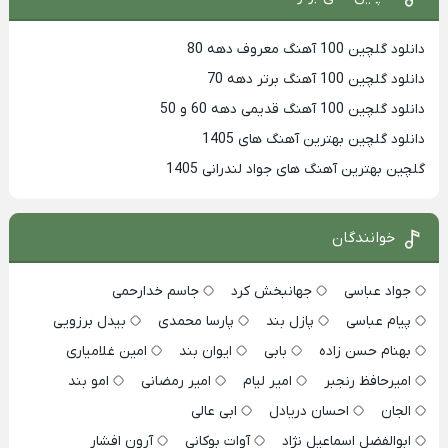
دانلود گلچین 100 آهنگ معروف دهه 80
دانلود گلچین 100 آهنگ برتر دهه 70
دانلود گلچین 100 آهنگ قدیمی دهه 60 و 50
دانلود گلچین بهترین آهنگ های 1405
گلچین بهترین آهنگ های جواد لندرانی 1405
خوانندگان
جواد عباسی
جهانبخش کرد
جاسم خدارحمی
پیام عباسی
پازل بند
پارسا محمدی
بیدل برزویی
بهنام حسن زاده
بابی
ایوان بند
امین غلامیاری
امیرحافظ رنجبر
امیر لیام
امیر رمضانی
امو بند
الجان
احسان دریادل
ابی عالی
ابوالفضل اسماعیل نژاد
آوات بوکانی
آرون افشار