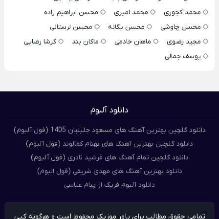
محمد کجوری
محمد امیری
محسن ابراهیم زاده
محسن چاوشی
محسن یگانه
محسن لرستانی
مجید رضوی
ماهان خادمی
ماکان بند
گرشا رضایی
یوسف جمالی
دانلود آلبوم
دانلود گلچین بهترین آهنگ های مسعود جلیلیان 1405 (فول آلبوم)
دانلود گلچین بهترین آهنگ های بهنام کمالوند (فول آلبوم)
دانلود گلچین تمام آهنگ های فرشید نادری (فول آلبوم)
دانلود بهترین آهنگ های مهدی شریفی (فول البوم)
دانلود آلبوم فریک از پیام عباسی
تمامی حقوق مطالب برای پاور موزیک محفوظ است و هرگونه کپی