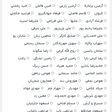
آرمین برمایه
آرمین زارعی
امین فالجی
امید رحمتی
کیوان
قاسم فاضلی
فرهاد جهانگیری
فرشید حکمتی
فرشاد آزادی
علیها
علی فرزامی
علیرضا اسپید
علیرضا رحیم پور
علی عزیزپور
علی شرفی
علی احمدیانی
صادق کارگر
شاهین بنان
شایان یو
سهراب پاکزاد
سهیل مهرزادگان
سبحان رستمی
سامان یاسین
روح الله کرمی
رضا سگوند
رضا کرمی تارا
رامین کرمی
رامین تجنگی
راغب
حمیدرضا بابایی
حمید هیراد
حسن زیرک
حامد الماسی
حامد سنجابی
هومن پناهی
هومن نجفی
هوروش بند
همایون شجریان
میلاد غلامی
مهدیار
مهراد جم
مهدی مولاد
مهدی شریفی
مهدی احمدوند
معین زد
مسیح و آرش
مسلم فتاحی
مسعود جلیلیان
مسعود صادقلو
مرتضی باب
مرتضی پاشایی