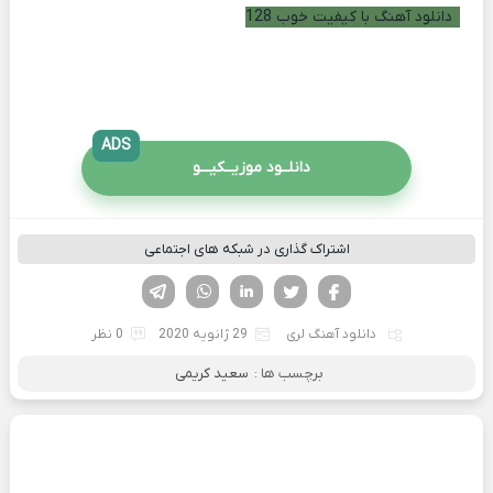
دانلود آهنگ با کیفیت خوب 128
ADS
دانلــود موزیــکیـــو
اشتراک گذاری در شبکه های اجتماعی
فیسوک
تویتر
لینکدین
واتساپ
تلگرام
دانلود آهنگ لری
29 ژانویه 2020
0 نظر
برچسب ها :
سعید کریمی