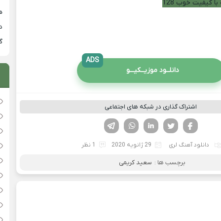
با کیفیت خوب 128
هی
دان
گ
ADS
دانلــود موزیــکیـــو
اشتراک گذاری در شبکه های اجتماعی
فیسوک
تویتر
لینکدین
واتساپ
تلگرام
دانلود آهنگ لری
29 ژانویه 2020
1 نظر
برچسب ها :
سعید کریمی