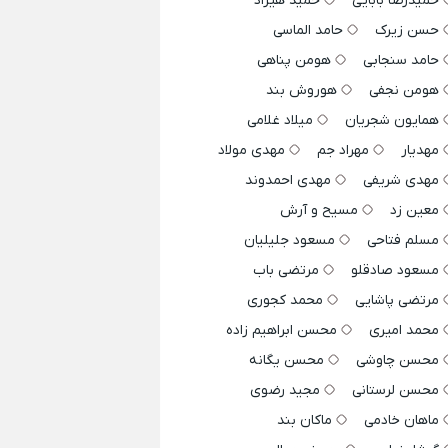
حمیدرضا بابایی
حمید هیراد
حسن زیرک
حامد الماسی
حامد سنجابی
هومن پناهی
هومن نجفی
هوروش بند
همایون شجریان
میلاد غلامی
مهدیار
مهراد جم
مهدی مولاد
مهدی شریفی
مهدی احمدوند
معین زد
مسیح و آرش
مسلم فتاحی
مسعود جلیلیان
مسعود صادقلو
مرتضی باب
مرتضی پاشایی
محمد کجوری
محمد امیری
محسن ابراهیم زاده
محسن چاوشی
محسن یگانه
محسن لرستانی
مجید رضوی
ماهان خادمی
ماکان بند