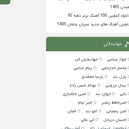
دن 1405
لود گلچین 100 آهنگ برتر دهه 90
لچین آهنگ های جدید سیران عثمان 1405
خوانندگان
جواد عباسی
جهانبخش کرد
جاسم خدارحمی
پیام عباسی
پازل بند
پارسا محمدی
بیدل برزویی
بهنام حسن زاده
بابی
ایوان بند
امین غلامیاری
امیرحافظ رنجبر
امیر لیام
امیر رمضانی
امو بند
الجان
احسان دریادل
ابی عالی
ابوالفضل اسماعیل نژاد
آوات بوکانی