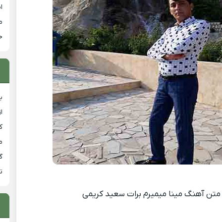
ا
م
خ
ب
ا
ک
م
گ
ت
متن آهنگ مینا میمیرم برات سعید کریمی