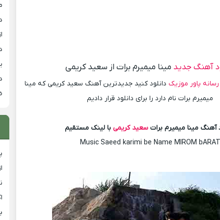
م
د
از
د
ی
ود آهنگ جدید
مینا میمیرم برات از سعید کریمی
د
رسانه پاور موزیک
دانلود کنید جدیدترین آهنگ سعید کریمی که مینا
ض
میمیرم برات نام دارد را برای دانلود قرار دادیم
د آهنگ مینا میمیرم برات
سعید کریمی
با لینک مستقیم
Music Saeed karimi be Name MIROM bARA
پ
ا
ن
ا
ب