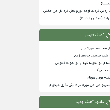
ینستا)
ا ردش کردیم اومد تورو بغل کرد دل من حالش
رابه (میکس اینستا)
آهنگ فارسی
از شب شد مهراد جم
ز شب بپرسید یوسف زمانی
یه از تو نخونه کیه با تو نمونه (هوش
صنوعی)
فته بودم هونام
سبیح شی من مهرم برات بگی نذری میخوام
دانلود آهنگ جدید