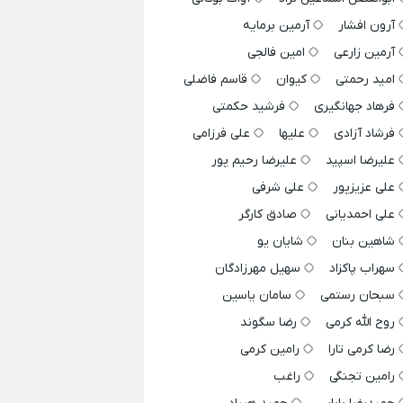
آرون افشار
آرمین برمایه
آرمین زارعی
امین فالجی
امید رحمتی
کیوان
قاسم فاضلی
فرهاد جهانگیری
فرشید حکمتی
فرشاد آزادی
علیها
علی فرزامی
علیرضا اسپید
علیرضا رحیم پور
علی عزیزپور
علی شرفی
علی احمدیانی
صادق کارگر
شاهین بنان
شایان یو
سهراب پاکزاد
سهیل مهرزادگان
سبحان رستمی
سامان یاسین
روح الله کرمی
رضا سگوند
رضا کرمی تارا
رامین کرمی
رامین تجنگی
راغب