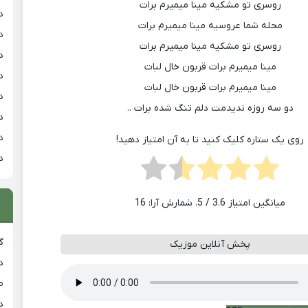
روسری تو مشکیه مینا میمیرم برات
د
محله شما عروسیه مینا میمیرم برات
د
روسری تو مشکیه مینا میمیرم برات
د
مینا میمیرم برات قربون خال لبات
د
مینا میمیرم برات قربون خال لبات
د
دو سه روزه ندیدمت دلم تنگ شده برات ..
د
د
روی یک ستاره کلیک کنید تا به آن امتیاز دهید!
د
میانگین امتیاز
3.6
/ 5. شمارش آرا:
16
گ
پخش آنلاین موزیک
د
ط
د