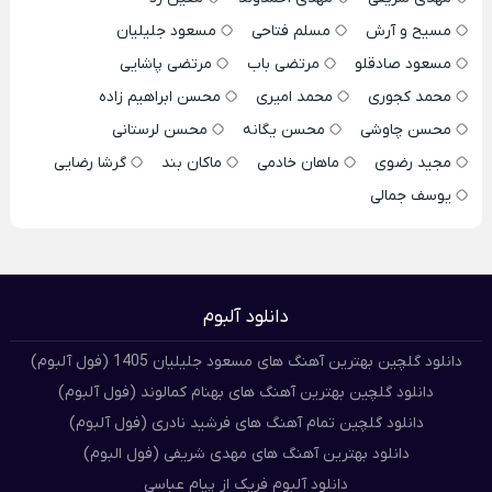
مسیح و آرش
مسلم فتاحی
مسعود جلیلیان
مسعود صادقلو
مرتضی باب
مرتضی پاشایی
محمد کجوری
محمد امیری
محسن ابراهیم زاده
محسن چاوشی
محسن یگانه
محسن لرستانی
مجید رضوی
ماهان خادمی
ماکان بند
گرشا رضایی
یوسف جمالی
دانلود آلبوم
دانلود گلچین بهترین آهنگ های مسعود جلیلیان 1405 (فول آلبوم)
دانلود گلچین بهترین آهنگ های بهنام کمالوند (فول آلبوم)
دانلود گلچین تمام آهنگ های فرشید نادری (فول آلبوم)
دانلود بهترین آهنگ های مهدی شریفی (فول البوم)
دانلود آلبوم فریک از پیام عباسی