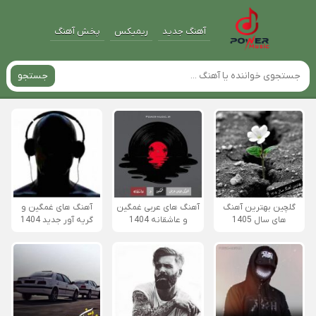
آهنگ جدید
ریمیکس
پخش آهنگ
جستجو
گلچین بهترین آهنگ
آهنگ های عربی غمگین
آهنگ های غمگین و
های سال 1405
و عاشقانه 1404
گریه آور جدید 1404