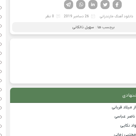
فیسوک
تویتر
لینکدین
واتساپ
تلگرام
دانلود آهنگ مازندرانی
26 دسامبر 2019
0 نظر
برچسب ها :
سهیل ذالکانی
نهادی
 میلاد قربانی
 ناصر عباسی
اد نکایی
مجتبی زمانی