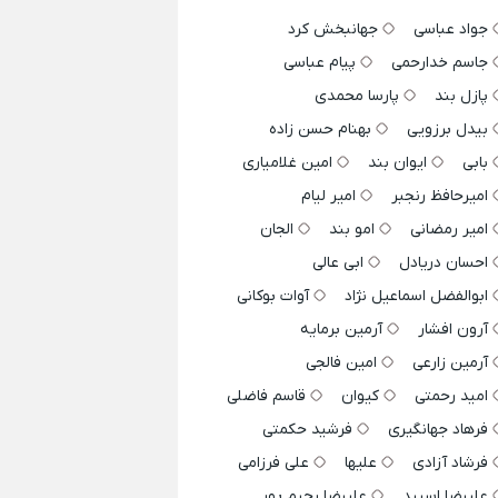
جواد عباسی
جهانبخش کرد
جاسم خدارحمی
پیام عباسی
پازل بند
پارسا محمدی
بیدل برزویی
بهنام حسن زاده
بابی
ایوان بند
امین غلامیاری
امیرحافظ رنجبر
امیر لیام
امیر رمضانی
امو بند
الجان
احسان دریادل
ابی عالی
ابوالفضل اسماعیل نژاد
آوات بوکانی
آرون افشار
آرمین برمایه
آرمین زارعی
امین فالجی
امید رحمتی
کیوان
قاسم فاضلی
فرهاد جهانگیری
فرشید حکمتی
فرشاد آزادی
علیها
علی فرزامی
علیرضا اسپید
علیرضا رحیم پور