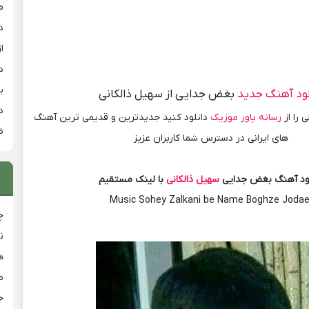
م
د
از
د
ی
لود آهنگ جدید
بغض جدایی از سهیل ذالکانی
د
 را از
رسانه پاور موزیک
دانلود کنید جدیدترین و قدیمی ترین آهنگ
ض
های ایرانی در دسترس شما کاربران عزیز
لود آهنگ بغض جدایی
سهیل ذالکانی
با لینک مستقیم
Music Sohey Zalkani be Name Boghze Jodae
چ
ن
ه
م
ح