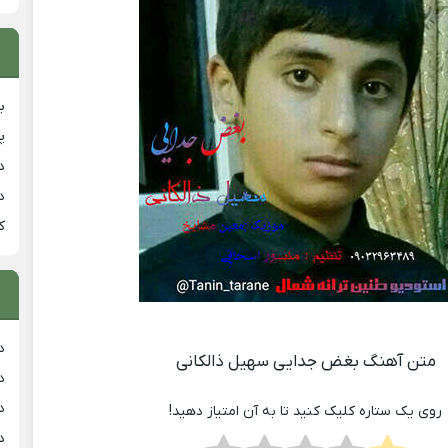
ب
پ
د
د
ک
د
متن آهنگ بغض جدایی سهیل ذالکانی
د
د
روی یک ستاره کلیک کنید تا به آن امتیاز دهید!
د