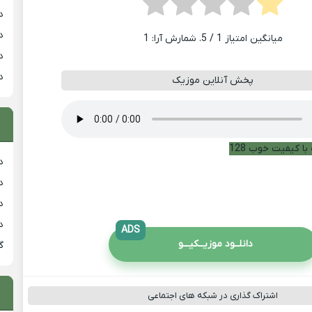
د
د
میانگین امتیاز
1
/ 5. شمارش آرا:
1
د
د
پخش آنلاین موزیک
با کیفیت خوب 128
دان
دان
دان
د
ADS
دانلــود موزیــکیـــو
گ
اشتراک گذاری در شبکه های اجتماعی