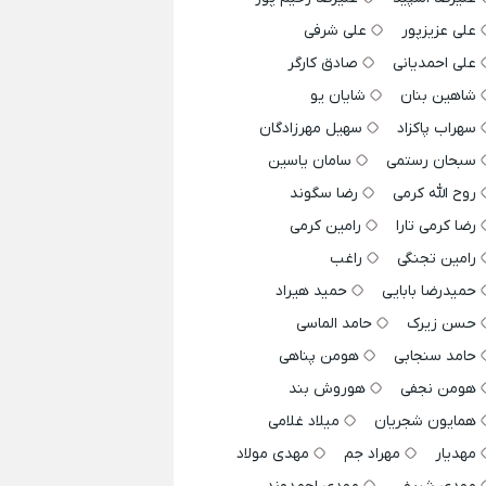
علی عزیزپور
علی شرفی
علی احمدیانی
صادق کارگر
شاهین بنان
شایان یو
سهراب پاکزاد
سهیل مهرزادگان
سبحان رستمی
سامان یاسین
روح الله کرمی
رضا سگوند
رضا کرمی تارا
رامین کرمی
رامین تجنگی
راغب
حمیدرضا بابایی
حمید هیراد
حسن زیرک
حامد الماسی
حامد سنجابی
هومن پناهی
هومن نجفی
هوروش بند
همایون شجریان
میلاد غلامی
مهدیار
مهراد جم
مهدی مولاد