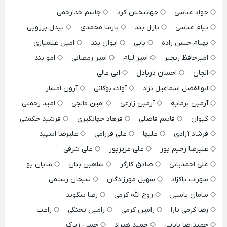
جواد عباسی
جهانبخش کرد
جاسم خدارحمی
پیام عباسی
پازل بند
پارسا محمدی
بیدل برزویی
بهنام حسن زاده
بابی
ایوان بند
امین غلامیاری
امیرحافظ رنجبر
امیر لیام
امیر رمضانی
امو بند
الجان
احسان دریادل
ابی عالی
ابوالفضل اسماعیل نژاد
آوات بوکانی
آرون افشار
آرمین برمایه
آرمین زارعی
امین فالجی
امید رحمتی
کیوان
قاسم فاضلی
فرهاد جهانگیری
فرشید حکمتی
فرشاد آزادی
علیها
علی فرزامی
علیرضا اسپید
علیرضا رحیم پور
علی عزیزپور
علی شرفی
علی احمدیانی
صادق کارگر
شاهین بنان
شایان یو
سهراب پاکزاد
سهیل مهرزادگان
سبحان رستمی
سامان یاسین
روح الله کرمی
رضا سگوند
رضا کرمی تارا
رامین کرمی
رامین تجنگی
راغب
حمیدرضا بابایی
حمید هیراد
حسن زیرک