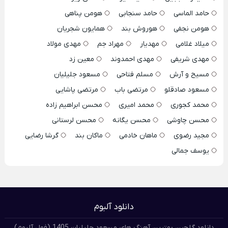
حامد الماسی
حامد سنجابی
هومن پناهی
هومن نجفی
هوروش بند
همایون شجریان
میلاد غلامی
مهدیار
مهراد جم
مهدی مولاد
مهدی شریفی
مهدی احمدوند
معین زد
مسیح و آرش
مسلم فتاحی
مسعود جلیلیان
مسعود صادقلو
مرتضی باب
مرتضی پاشایی
محمد کجوری
محمد امیری
محسن ابراهیم زاده
محسن چاوشی
محسن یگانه
محسن لرستانی
مجید رضوی
ماهان خادمی
ماکان بند
گرشا رضایی
یوسف جمالی
دانلود آلبوم
دانلود گلچین بهترین آهنگ های مسعود جلیلیان 1405 (فول آلبوم)