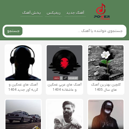
آهنگ جدید
ریمیکس
پخش آهنگ
جستجو
گلچین بهترین آهنگ
آهنگ های عربی غمگین
آهنگ های غمگین و
های سال 1405
و عاشقانه 1404
گریه آور جدید 1404