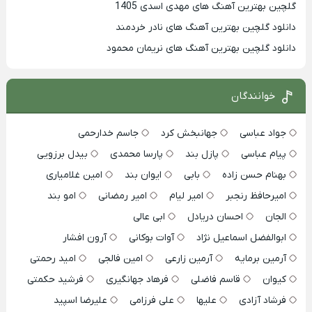
گلچین بهترین آهنگ های مهدی اسدی 1405
دانلود گلچین بهترین آهنگ های نادر خردمند
دانلود گلچین بهترین آهنگ های نریمان محمود
خوانندگان
جواد عباسی
جهانبخش کرد
جاسم خدارحمی
پیام عباسی
پازل بند
پارسا محمدی
بیدل برزویی
بهنام حسن زاده
بابی
ایوان بند
امین غلامیاری
امیرحافظ رنجبر
امیر لیام
امیر رمضانی
امو بند
الجان
احسان دریادل
ابی عالی
ابوالفضل اسماعیل نژاد
آوات بوکانی
آرون افشار
آرمین برمایه
آرمین زارعی
امین فالجی
امید رحمتی
کیوان
قاسم فاضلی
فرهاد جهانگیری
فرشید حکمتی
فرشاد آزادی
علیها
علی فرزامی
علیرضا اسپید