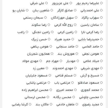
علیرضا رحیم پور
علی عزیزپور
علی شرفی
علی احمدیانی
صادق کارگر
شاهین بنان
شایان یو
سهراب پاکزاد
سهیل مهرزادگان
سبحان رستمی
سامان یاسین
روح الله کرمی
رضا سگوند
رضا کرمی تارا
رامین کرمی
رامین تجنگی
راغب
حمیدرضا بابایی
حمید هیراد
حسن زیرک
حامد الماسی
حامد سنجابی
هومن پناهی
هومن نجفی
هوروش بند
همایون شجریان
میلاد غلامی
مهدیار
مهراد جم
مهدی مولاد
مهدی شریفی
مهدی احمدوند
معین زد
مسیح و آرش
مسلم فتاحی
مسعود جلیلیان
مسعود صادقلو
مرتضی باب
مرتضی پاشایی
محمد کجوری
محمد امیری
محسن ابراهیم زاده
محسن چاوشی
محسن یگانه
محسن لرستانی
مجید رضوی
ماهان خادمی
ماکان بند
گرشا رضایی