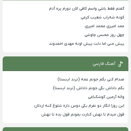
گفتم فقط باشی واسم کافی الان دورم پره آدم
کونه شه‌راب شعیب کرمی
ممد امیری محمد امیری
چهل روز محسن چاوشی
پیش منی اما دلت پیش اونه مهدی احمدوند
آهنگ فارسی
صدام کنی بگم جونم عمه (ترند اینستا)
بگم داداش بگی جونم داداش (ترند اینستا)
واله آرمین کوشکباغی
این روزا انگار دو نفرم یکی دوس داره شلوغ کنه اردلان
قول میدم تا تهش کنارت بمونم قول بده تا تهش