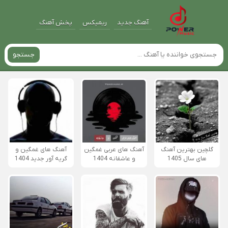
آهنگ جدید
ریمیکس
پخش آهنگ
جستجو
گلچین بهترین آهنگ
آهنگ های عربی غمگین
آهنگ های غمگین و
های سال 1405
و عاشقانه 1404
گریه آور جدید 1404