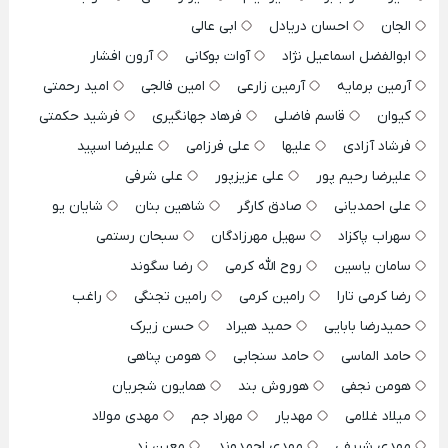
الجان
احسان دریادل
ابی عالی
ابوالفضل اسماعیل نژاد
آوات بوکانی
آرون افشار
آرمین برمایه
آرمین زارعی
امین فالجی
امید رحمتی
کیوان
قاسم فاضلی
فرهاد جهانگیری
فرشید حکمتی
فرشاد آزادی
علیها
علی فرزامی
علیرضا اسپید
علیرضا رحیم پور
علی عزیزپور
علی شرفی
علی احمدیانی
صادق کارگر
شاهین بنان
شایان یو
سهراب پاکزاد
سهیل مهرزادگان
سبحان رستمی
سامان یاسین
روح الله کرمی
رضا سگوند
رضا کرمی تارا
رامین کرمی
رامین تجنگی
راغب
حمیدرضا بابایی
حمید هیراد
حسن زیرک
حامد الماسی
حامد سنجابی
هومن پناهی
هومن نجفی
هوروش بند
همایون شجریان
میلاد غلامی
مهدیار
مهراد جم
مهدی مولاد
مهدی شریفی
مهدی احمدوند
معین زد