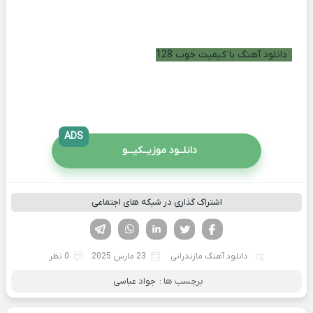
دانلود آهنگ با کیفیت خوب 128
ADS
دانلــود موزیــکیـــو
اشتراک گذاری در شبکه های اجتماعی
فیسوک
تویتر
لینکدین
واتساپ
تلگرام
دانلود آهنگ مازندرانی
23 مارس 2025
0 نظر
برچسب ها :
جواد عباسی