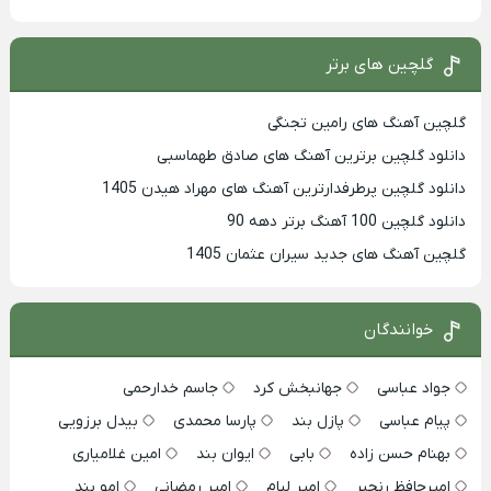
گلچین های برتر
گلچین آهنگ های رامین تجنگی
دانلود گلچین برترین آهنگ های صادق طهماسبی
دانلود گلچین پرطرفدارترین آهنگ های مهراد هیدن 1405
دانلود گلچین 100 آهنگ برتر دهه 90
گلچین آهنگ های جدید سیران عثمان 1405
خوانندگان
جواد عباسی
جهانبخش کرد
جاسم خدارحمی
پیام عباسی
پازل بند
پارسا محمدی
بیدل برزویی
بهنام حسن زاده
بابی
ایوان بند
امین غلامیاری
امیرحافظ رنجبر
امیر لیام
امیر رمضانی
امو بند