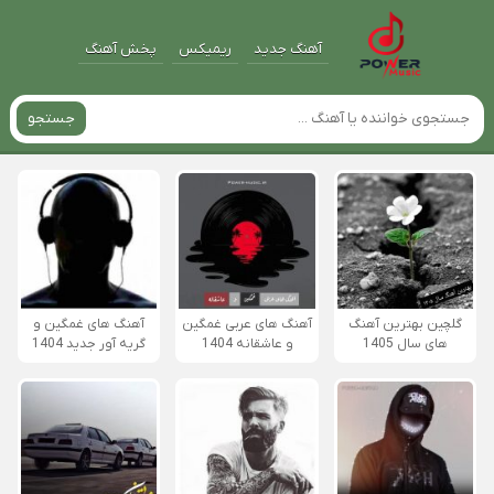
آهنگ جدید
ریمیکس
پخش آهنگ
جستجو
گلچین بهترین آهنگ
آهنگ های عربی غمگین
آهنگ های غمگین و
های سال 1405
و عاشقانه 1404
گریه آور جدید 1404