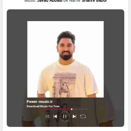
Music
Javad Abbasi
be Name
Shahre Babol