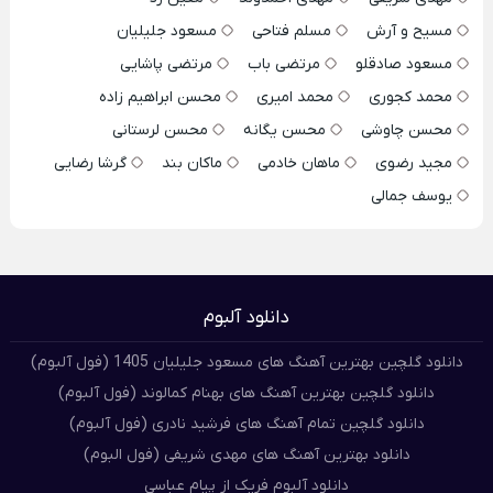
مسیح و آرش
مسلم فتاحی
مسعود جلیلیان
مسعود صادقلو
مرتضی باب
مرتضی پاشایی
محمد کجوری
محمد امیری
محسن ابراهیم زاده
محسن چاوشی
محسن یگانه
محسن لرستانی
مجید رضوی
ماهان خادمی
ماکان بند
گرشا رضایی
یوسف جمالی
دانلود آلبوم
دانلود گلچین بهترین آهنگ های مسعود جلیلیان 1405 (فول آلبوم)
دانلود گلچین بهترین آهنگ های بهنام کمالوند (فول آلبوم)
دانلود گلچین تمام آهنگ های فرشید نادری (فول آلبوم)
دانلود بهترین آهنگ های مهدی شریفی (فول البوم)
دانلود آلبوم فریک از پیام عباسی