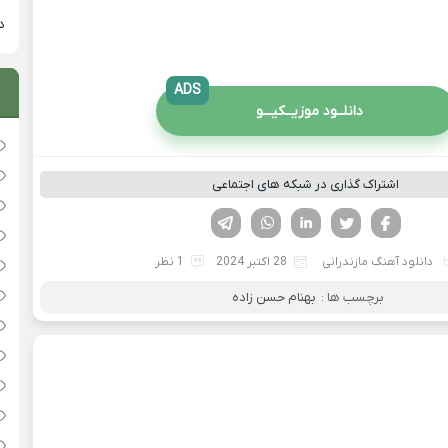
دان
ADS
دانلــود موزیــکیـــو
اشتراک گذاری در شبکه های اجتماعی
فیسوک
تویتر
لینکدین
واتساپ
تلگرام
دانلود آهنگ مازندرانی
28 اکتبر 2024
1 نظر
برچسب ها :
بهنام حسن زاده