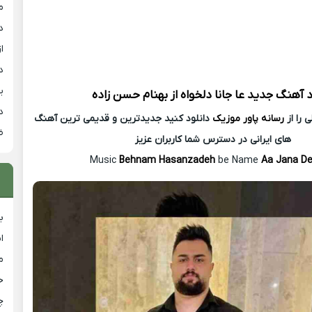
م
د
از
د
ی
د آهنگ جدید
عا جانا دلخواه از
بهنام حسن زاده
د
 را از
رسانه پاور موزیک
دانلود کنید جدیدترین و قدیمی ترین آهنگ
ض
های ایرانی در دسترس شما کاربران عزیز
Music
Behnam Hasanzadeh
be Name
Aa Jana De
ب
ا
م
خ
چ