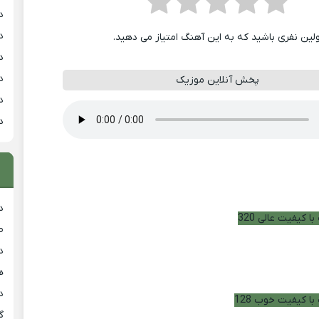
د
د
ولین نفری باشید که به این آهنگ امتیاز می دهید.
د
د
پخش آنلاین موزیک
د
د
د
ا کیفیت عالی 320
ط
د
هی
دان
با کیفیت خوب 128
گ