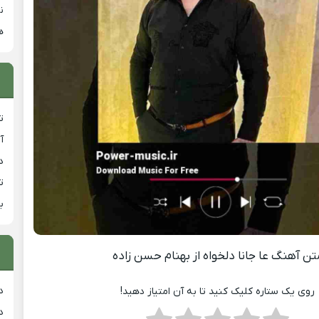
ن
ه
ت
آ
دان
ت
ب
تن آهنگ عا جانا دلخواه از بهنام حسن زاده
د
روی یک ستاره کلیک کنید تا به آن امتیاز دهید!
د