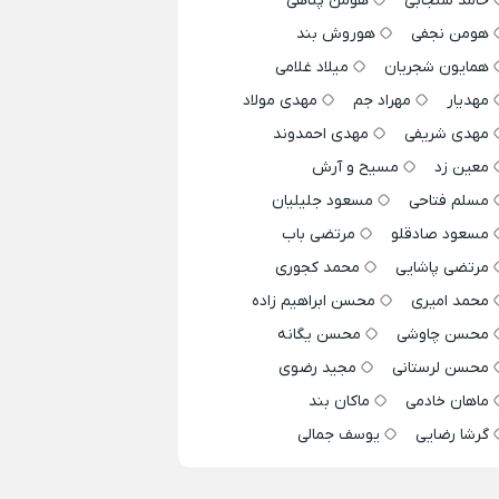
حامد سنجابی
هومن پناهی
هومن نجفی
هوروش بند
همایون شجریان
میلاد غلامی
مهدیار
مهراد جم
مهدی مولاد
مهدی شریفی
مهدی احمدوند
معین زد
مسیح و آرش
مسلم فتاحی
مسعود جلیلیان
مسعود صادقلو
مرتضی باب
مرتضی پاشایی
محمد کجوری
محمد امیری
محسن ابراهیم زاده
محسن چاوشی
محسن یگانه
محسن لرستانی
مجید رضوی
ماهان خادمی
ماکان بند
گرشا رضایی
یوسف جمالی