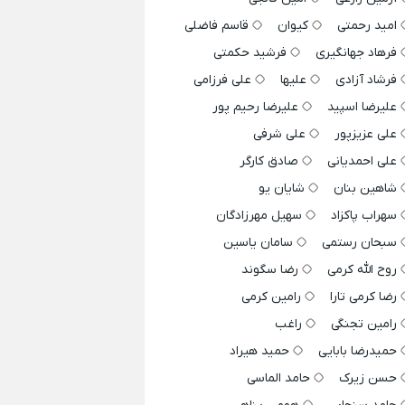
امید رحمتی
کیوان
قاسم فاضلی
فرهاد جهانگیری
فرشید حکمتی
فرشاد آزادی
علیها
علی فرزامی
علیرضا اسپید
علیرضا رحیم پور
علی عزیزپور
علی شرفی
علی احمدیانی
صادق کارگر
شاهین بنان
شایان یو
سهراب پاکزاد
سهیل مهرزادگان
سبحان رستمی
سامان یاسین
روح الله کرمی
رضا سگوند
رضا کرمی تارا
رامین کرمی
رامین تجنگی
راغب
حمیدرضا بابایی
حمید هیراد
حسن زیرک
حامد الماسی