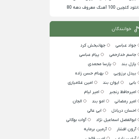
لود گلچین 100 آهنگ معروف دهه 80
خوانندگان
جواد عباسی
جهانبخش کرد
جاسم خدارحمی
پیام عباسی
پازل بند
پارسا محمدی
بیدل برزویی
بهنام حسن زاده
بابی
ایوان بند
امین غلامیاری
امیرحافظ رنجبر
امیر لیام
امیر رمضانی
امو بند
الجان
احسان دریادل
ابی عالی
ابوالفضل اسماعیل نژاد
آوات بوکانی
آرون افشار
آرمین برمایه
آرمین زارعی
امین فالجی