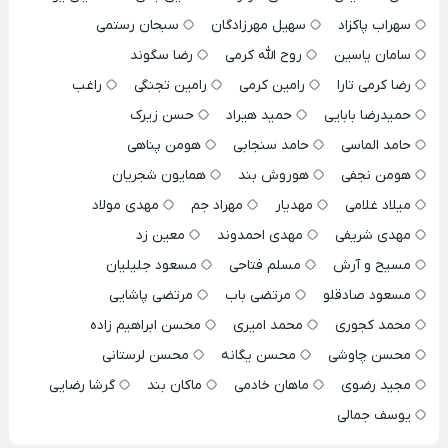
سهراب پاکزاد
سهیل مهرزادگان
سبحان رستمی
سامان یاسین
روح الله کرمی
رضا سگوند
رضا کرمی تارا
رامین کرمی
رامین تجنگی
راغب
حمیدرضا بابایی
حمید هیراد
حسن زیرک
حامد الماسی
حامد سنجابی
هومن پناهی
هومن نجفی
هوروش بند
همایون شجریان
میلاد غلامی
مهدیار
مهراد جم
مهدی مولاد
مهدی شریفی
مهدی احمدوند
معین زد
مسیح و آرش
مسلم فتاحی
مسعود جلیلیان
مسعود صادقلو
مرتضی باب
مرتضی پاشایی
محمد کجوری
محمد امیری
محسن ابراهیم زاده
محسن چاوشی
محسن یگانه
محسن لرستانی
مجید رضوی
ماهان خادمی
ماکان بند
گرشا رضایی
یوسف جمالی