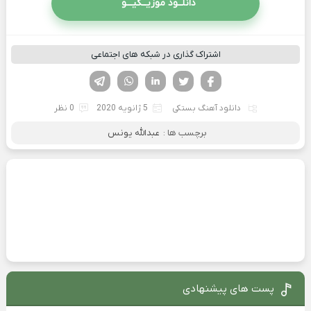
دانلــود موزیــکیـــو
اشتراک گذاری در شبکه های اجتماعی
فیسوک
تویتر
لینکدین
واتساپ
تلگرام
دانلود آهنگ بستکی
5 ژانویه 2020
0 نظر
برچسب ها :
عبدالله یونس
پست های پیشنهادی