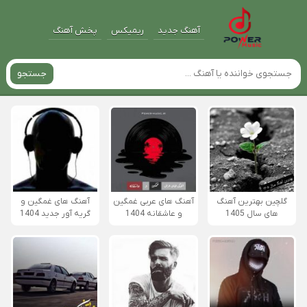
آهنگ جدید
ریمیکس
پخش آهنگ
جستجو
گلچین بهترین آهنگ
آهنگ های عربی غمگین
آهنگ های غمگین و
های سال 1405
و عاشقانه 1404
گریه آور جدید 1404