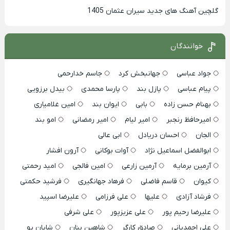
گلچین آهنگ های جدید سیران عثمان 1405
خوانندگان
جواد عباسی
جهانبخش کرد
جاسم خدارحمی
پیام عباسی
پازل بند
پارسا محمدی
بیدل برزویی
بهنام حسن زاده
بابی
ایوان بند
امین غلامیاری
امیرحافظ رنجبر
امیر لیام
امیر رمضانی
امو بند
الجان
احسان دریادل
ابی عالی
ابوالفضل اسماعیل نژاد
آوات بوکانی
آرون افشار
آرمین برمایه
آرمین زارعی
امین فالجی
امید رحمتی
کیوان
قاسم فاضلی
فرهاد جهانگیری
فرشید حکمتی
فرشاد آزادی
علیها
علی فرزامی
علیرضا اسپید
علیرضا رحیم پور
علی عزیزپور
علی شرفی
علی احمدیانی
صادق کارگر
شاهین بنان
شایان یو