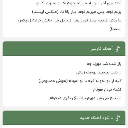
نشد بری آخر ا تو یاد من نمیخوام اکسو نمیزنم اکسو
بریم نجف پس میریم نجف بیار بالا بالا (میکس اینستا)
ما ردش کردیم اومد تورو بغل کرد دل من حالش خرابه (میکس
اینستا)
آهنگ فارسی
باز شب شد مهراد جم
از شب بپرسید یوسف زمانی
کیه از تو نخونه کیه با تو نمونه (هوش مصنوعی)
گفته بودم هونام
تسبیح شی من مهرم برات بگی نذری میخوام
دانلود آهنگ جدید