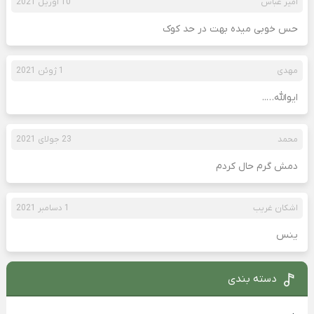
امیر عباس
10 آوریل 2021
حس خوبی میده بهت در حد کوک
مهدی
1 ژوئن 2021
ایوالله…..
محمد
23 جولای 2021
دمش گرم حال کردم
اشکان غریب
1 دسامبر 2021
ینس
دسته بندی