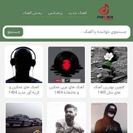
آهنگ جدید
ریمیکس
پخش آهنگ
جستجو
گلچین بهترین آهنگ
آهنگ های عربی غمگین
آهنگ های غمگین و
های سال 1405
و عاشقانه 1404
گریه آور جدید 1404