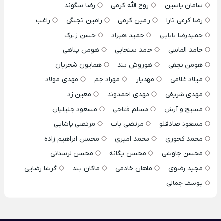
سامان یاسین
روح الله کرمی
رضا سگوند
رضا کرمی تارا
رامین کرمی
رامین تجنگی
راغب
حمیدرضا بابایی
حمید هیراد
حسن زیرک
حامد الماسی
حامد سنجابی
هومن پناهی
هومن نجفی
هوروش بند
همایون شجریان
میلاد غلامی
مهدیار
مهراد جم
مهدی مولاد
مهدی شریفی
مهدی احمدوند
معین زد
مسیح و آرش
مسلم فتاحی
مسعود جلیلیان
مسعود صادقلو
مرتضی باب
مرتضی پاشایی
محمد کجوری
محمد امیری
محسن ابراهیم زاده
محسن چاوشی
محسن یگانه
محسن لرستانی
مجید رضوی
ماهان خادمی
ماکان بند
گرشا رضایی
یوسف جمالی