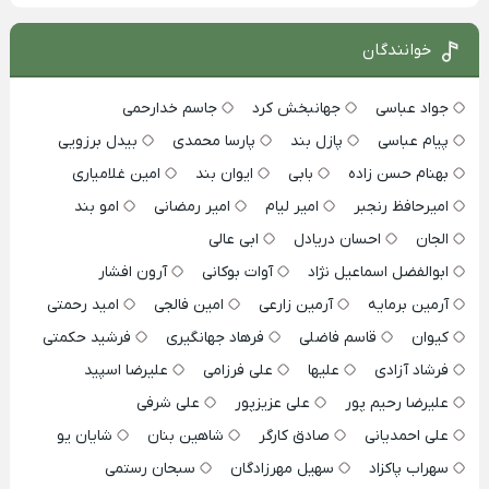
خوانندگان
جواد عباسی
جهانبخش کرد
جاسم خدارحمی
پیام عباسی
پازل بند
پارسا محمدی
بیدل برزویی
بهنام حسن زاده
بابی
ایوان بند
امین غلامیاری
امیرحافظ رنجبر
امیر لیام
امیر رمضانی
امو بند
الجان
احسان دریادل
ابی عالی
ابوالفضل اسماعیل نژاد
آوات بوکانی
آرون افشار
آرمین برمایه
آرمین زارعی
امین فالجی
امید رحمتی
کیوان
قاسم فاضلی
فرهاد جهانگیری
فرشید حکمتی
فرشاد آزادی
علیها
علی فرزامی
علیرضا اسپید
علیرضا رحیم پور
علی عزیزپور
علی شرفی
علی احمدیانی
صادق کارگر
شاهین بنان
شایان یو
سهراب پاکزاد
سهیل مهرزادگان
سبحان رستمی