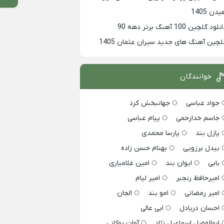
دن 1405
لود گلچین 100 آهنگ برتر دهه 90
لچین آهنگ های جدید سیران عثمان 1405
خوانندگان
جواد عباسی
جهانبخش کرد
جاسم خدارحمی
پیام عباسی
پازل بند
پارسا محمدی
بیدل برزویی
بهنام حسن زاده
بابی
ایوان بند
امین غلامیاری
امیرحافظ رنجبر
امیر لیام
امیر رمضانی
امو بند
الجان
احسان دریادل
ابی عالی
ابوالفضل اسماعیل نژاد
آوات بوکانی