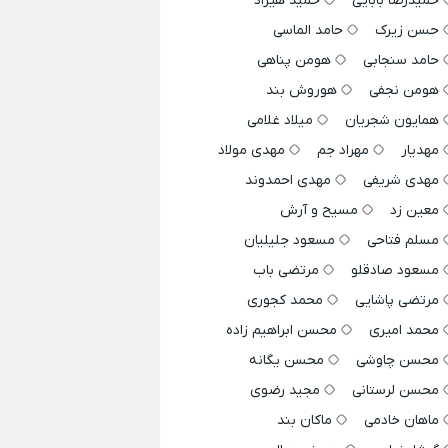
حمیدرضا بابایی
حمید هیراد
حسن زیرک
حامد الماسی
حامد سنجابی
هومن پناهی
هومن نجفی
هوروش بند
همایون شجریان
میلاد غلامی
مهدیار
مهراد جم
مهدی مولاد
مهدی شریفی
مهدی احمدوند
معین زد
مسیح و آرش
مسلم فتاحی
مسعود جلیلیان
مسعود صادقلو
مرتضی باب
مرتضی پاشایی
محمد کجوری
محمد امیری
محسن ابراهیم زاده
محسن چاوشی
محسن یگانه
محسن لرستانی
مجید رضوی
ماهان خادمی
ماکان بند