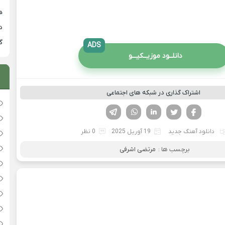
هی
دان
گ
ADS
دانلــود موزیــکیـــو
اشتراک گذاری در شبکه های اجتماعی
فیسوک
تویتر
لینکدین
واتساپ
تلگرام
دانلود آهنگ جدید
19 آوریل 2025
0 نظر
برچسب ها :
مرتضی اشرفی