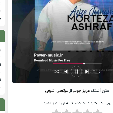
ا
م
خ
ب
ا
ک
م
گ
ت
متن آهنگ
عزیز جونم
از
مرتضی اشرفی
روی یک ستاره کلیک کنید تا به آن امتیاز دهید!