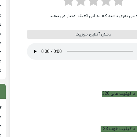
د
د
ولین نفری باشید که به این آهنگ امتیاز می دهید.
د
د
پخش آنلاین موزیک
د
د
د
د
ا کیفیت عالی 320
گ
د
ط
با کیفیت خوب 128
د