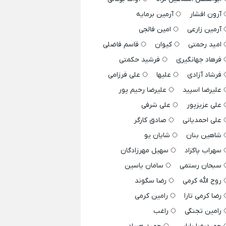
آرون افشار
آرمین برمایه
آرمین زارعی
امین فالجی
امید رحمتی
کیوان
قاسم فاضلی
فرهاد جهانگیری
فرشید حکمتی
فرشاد آزادی
علیها
علی فرزامی
علیرضا اسپید
علیرضا رحیم پور
علی عزیزپور
علی شرفی
علی احمدیانی
صادق کارگر
شاهین بنان
شایان یو
سهراب پاکزاد
سهیل مهرزادگان
سبحان رستمی
سامان یاسین
روح الله کرمی
رضا سگوند
رضا کرمی تارا
رامین کرمی
رامین تجنگی
راغب