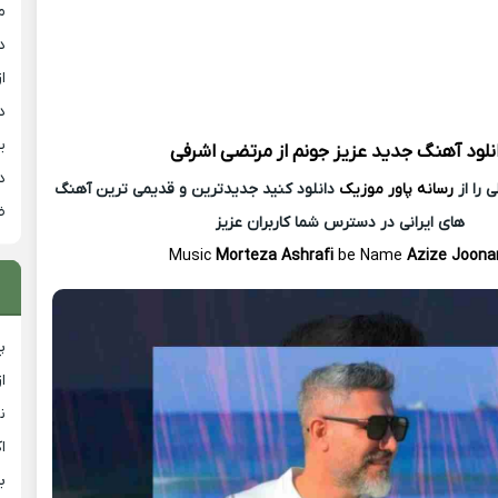
م
د
از
د
ی
نلود آهنگ جدید
عزیز جونم از
مرتضی اشرفی
د
 را از
رسانه پاور موزیک
دانلود کنید جدیدترین و قدیمی ترین آهنگ
ض
های ایرانی در دسترس شما کاربران عزیز
Music
Morteza Ashrafi
be Name
Azize Joon
پ
ا
ن
ا
ب