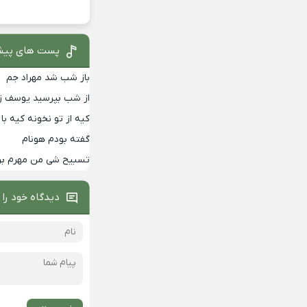
پست های پیش
باز شب شد مهراد جم
از شب بپرسید یوسف زم
کیه از تو نخونه کیه 
گفته بودم هونام
تسبیح شی من مهرم برا
دیدگاه خود را 