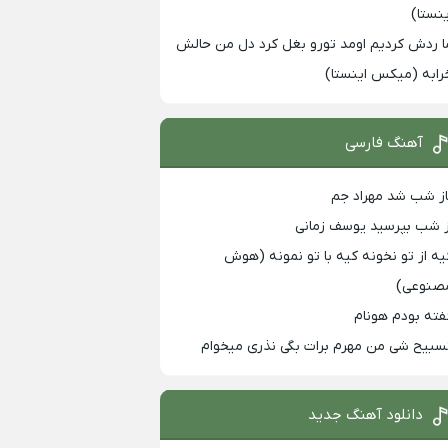
ینستا)
ا ردش کردیم اومد تورو بغل کرد دل من حالش
رابه (میکس اینستا)
آهنگ فارسی
از شب شد مهراد جم
ز شب بپرسید یوسف زمانی
یه از تو نخونه کیه با تو نمونه (هوش
صنوعی)
فته بودم هونام
سبیح شی من مهرم برات بگی نذری میخوام
دانلود آهنگ جدید