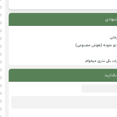
نهادی
انی
با تو نمونه (هوش مصنوعی)
ت بگی نذری میخوام
بگذارید