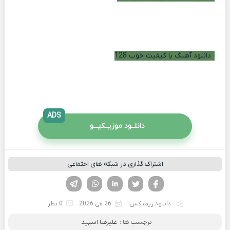
دانلود آهنگ با کیفیت خوب 128
ADS
دانلــود موزیــکیـــو
اشتراک گذاری در شبکه های اجتماعی
فیسوک
تویتر
لینکدین
واتساپ
تلگرام
دانلود ریمیکس
26 می 2026
0 نظر
برچسب ها :
علیرضا اسپید