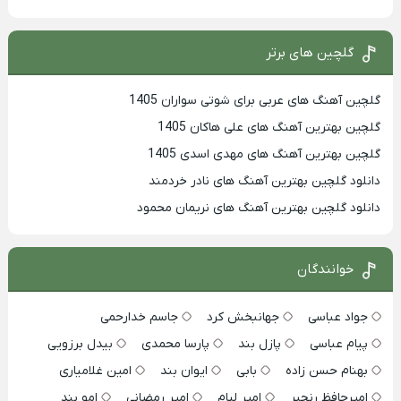
گلچین های برتر
گلچین آهنگ های عربی برای شوتی سواران 1405
گلچین بهترين آهنگ های علی هاکان 1405
گلچین بهترین آهنگ های مهدی اسدی 1405
دانلود گلچین بهترین آهنگ های نادر خردمند
دانلود گلچین بهترین آهنگ های نریمان محمود
خوانندگان
جواد عباسی
جهانبخش کرد
جاسم خدارحمی
پیام عباسی
پازل بند
پارسا محمدی
بیدل برزویی
بهنام حسن زاده
بابی
ایوان بند
امین غلامیاری
امیرحافظ رنجبر
امیر لیام
امیر رمضانی
امو بند