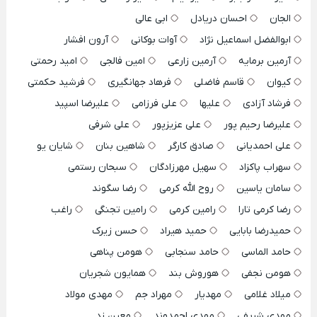
الجان
احسان دریادل
ابی عالی
ابوالفضل اسماعیل نژاد
آوات بوکانی
آرون افشار
آرمین برمایه
آرمین زارعی
امین فالجی
امید رحمتی
کیوان
قاسم فاضلی
فرهاد جهانگیری
فرشید حکمتی
فرشاد آزادی
علیها
علی فرزامی
علیرضا اسپید
علیرضا رحیم پور
علی عزیزپور
علی شرفی
علی احمدیانی
صادق کارگر
شاهین بنان
شایان یو
سهراب پاکزاد
سهیل مهرزادگان
سبحان رستمی
سامان یاسین
روح الله کرمی
رضا سگوند
رضا کرمی تارا
رامین کرمی
رامین تجنگی
راغب
حمیدرضا بابایی
حمید هیراد
حسن زیرک
حامد الماسی
حامد سنجابی
هومن پناهی
هومن نجفی
هوروش بند
همایون شجریان
میلاد غلامی
مهدیار
مهراد جم
مهدی مولاد
مهدی شریفی
مهدی احمدوند
معین زد