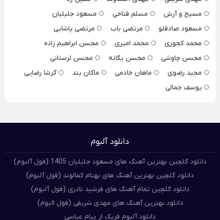
مسیح و آرش
مسلم فتاحی
مسعود جلیلیان
مسعود صادقلو
مرتضی باب
مرتضی پاشایی
محمد کجوری
محمد امیری
محسن ابراهیم زاده
محسن چاوشی
محسن یگانه
محسن لرستانی
مجید رضوی
ماهان خادمی
ماکان بند
گرشا رضایی
یوسف جمالی
دانلود آلبوم
دانلود گلچین بهترین آهنگ های مسعود جلیلیان 1405 (فول آلبوم)
دانلود گلچین بهترین آهنگ های بهنام کمالوند (فول آلبوم)
دانلود گلچین تمام آهنگ های فرشید نادری (فول آلبوم)
دانلود بهترین آهنگ های مهدی شریفی (فول البوم)
دانلود آلبوم فریک از پیام عباسی