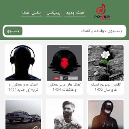
آهنگ جدید
ریمیکس
پخش آهنگ
جستجو
گلچین بهترین آهنگ
آهنگ های عربی غمگین
آهنگ های غمگین و
های سال 1405
و عاشقانه 1404
گریه آور جدید 1404