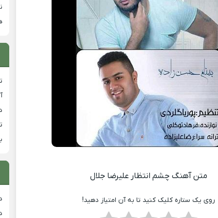
ن
ه
ت
آ
دان
ت
ب
متن آهنگ چشم انتظار علیرضا جلال
د
روی یک ستاره کلیک کنید تا به آن امتیاز دهید!
د