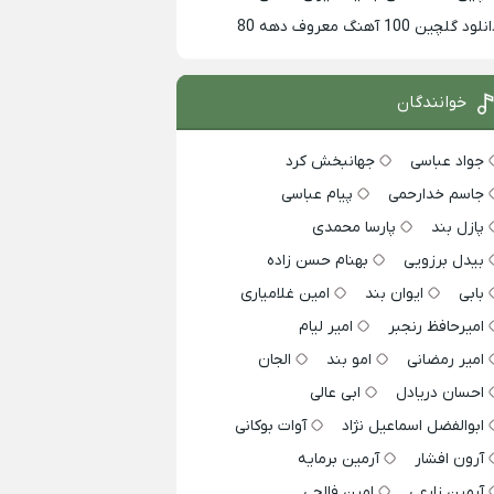
لود گلچین 100 آهنگ معروف دهه 80
خوانندگان
جواد عباسی
جهانبخش کرد
جاسم خدارحمی
پیام عباسی
پازل بند
پارسا محمدی
بیدل برزویی
بهنام حسن زاده
بابی
ایوان بند
امین غلامیاری
امیرحافظ رنجبر
امیر لیام
امیر رمضانی
امو بند
الجان
احسان دریادل
ابی عالی
ابوالفضل اسماعیل نژاد
آوات بوکانی
آرون افشار
آرمین برمایه
آرمین زارعی
امین فالجی