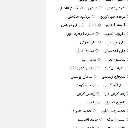
امید رحمتی
کیوان
قاسم فاضلی
فرهاد جهانگیری
فرشید حکمتی
فرشاد آزادی
علیها
علی فرزامی
علیرضا اسپید
علیرضا رحیم پور
علی عزیزپور
علی شرفی
علی احمدیانی
صادق کارگر
شاهین بنان
شایان یو
سهراب پاکزاد
سهیل مهرزادگان
سبحان رستمی
سامان یاسین
روح الله کرمی
رضا سگوند
رضا کرمی تارا
رامین کرمی
رامین تجنگی
راغب
حمیدرضا بابایی
حمید هیراد
حسن زیرک
حامد الماسی