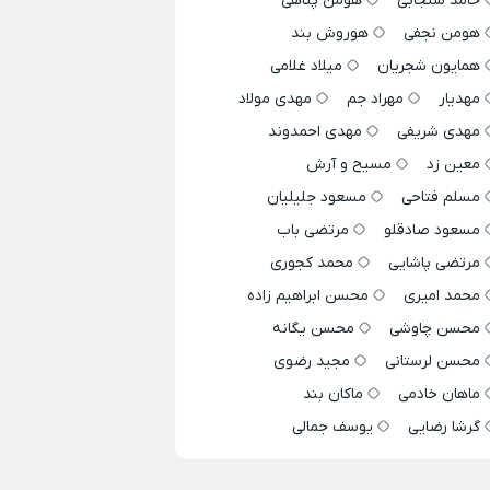
حامد سنجابی
هومن پناهی
هومن نجفی
هوروش بند
همایون شجریان
میلاد غلامی
مهدیار
مهراد جم
مهدی مولاد
مهدی شریفی
مهدی احمدوند
معین زد
مسیح و آرش
مسلم فتاحی
مسعود جلیلیان
مسعود صادقلو
مرتضی باب
مرتضی پاشایی
محمد کجوری
محمد امیری
محسن ابراهیم زاده
محسن چاوشی
محسن یگانه
محسن لرستانی
مجید رضوی
ماهان خادمی
ماکان بند
گرشا رضایی
یوسف جمالی