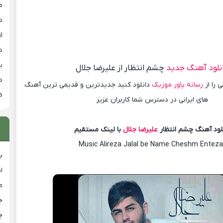
م
د
از
د
ی
نلود آهنگ جدید
چشم انتظار از علیرضا جلال
د
 را از
رسانه پاور موزیک
دانلود کنید جدیدترین و قدیمی ترین آهنگ
ض
های ایرانی در دسترس شما کاربران عزیز
لود آهنگ چشم انتظار
علیرضا جلال
با لینک مستقیم
Music Alireza Jalal be Name Cheshm Enteza
ب
ا
م
خ
چ