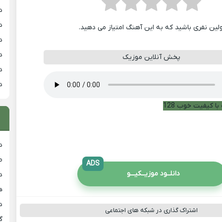
د
د
ولین نفری باشید که به این آهنگ امتیاز می دهید.
د
د
پخش آنلاین موزیک
د
د
با کیفیت خوب 128
د
ط
ADS
دانلــود موزیــکیـــو
د
هی
دان
اشتراک گذاری در شبکه های اجتماعی
گ