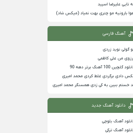
ه تایی علیرضا اسپید
وا بارونیه مو چتری بهت نمیاد (میکس شاد)
آهنگ فارسی
و گولی نوید زردی
رزوی من علی کاظمی
لود گلچین 100 آهنگ برتر دهه 90
کس دادی برگردی غلط کردی محمد امیری
د خستم ببین به کی زدی همسنگر محمد امیری
دانلود آهنگ جدید
انلود آهنگ بلوچی
انلود آهنگ ترکی