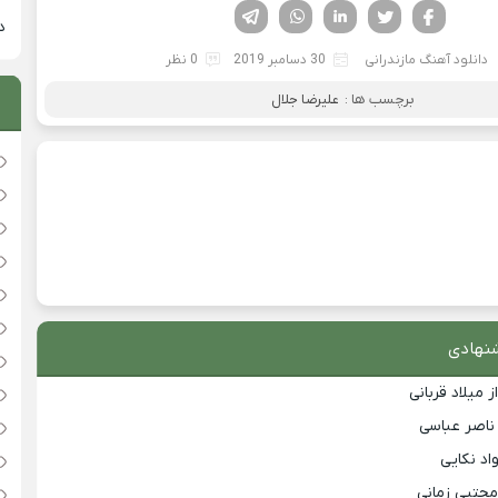
فیسوک
تویتر
لینکدین
واتساپ
تلگرام
دان
دانلود آهنگ مازندرانی
30 دسامبر 2019
0 نظر
برچسب ها :
علیرضا جلال
نهادی
 میلاد قربانی
 ناصر عباسی
اد نکایی
مجتبی زمانی