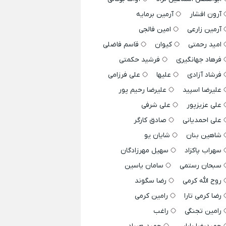
آرون افشار
آرمین برمایه
آرمین زارعی
امین فالجی
امید رحمتی
کیوان
قاسم فاضلی
فرهاد جهانگیری
فرشید حکمتی
فرشاد آزادی
علیها
علی فرزامی
علیرضا اسپید
علیرضا رحیم پور
علی عزیزپور
علی شرفی
علی احمدیانی
صادق کارگر
شاهین بنان
شایان یو
سهراب پاکزاد
سهیل مهرزادگان
سبحان رستمی
سامان یاسین
روح الله کرمی
رضا سگوند
رضا کرمی تارا
رامین کرمی
رامین تجنگی
راغب