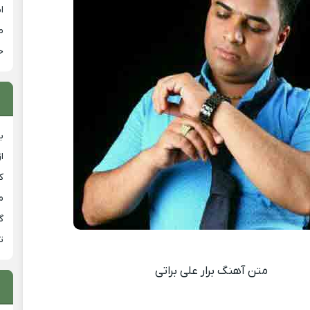
ا
م
خ
ب
ا
ک
م
گ
ت
متن آهنگ برار علی براتی