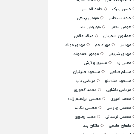
حمیدرضا بابایی
حمید هیراد
حسن زیرک
حامد الماسی
حامد سنجابی
هومن پناهی
هومن نجفی
هوروش بند
همایون شجریان
میلاد غلامی
مهدیار
مهراد جم
مهدی مولاد
مهدی شریفی
مهدی احمدوند
معین زد
مسیح و آرش
مسلم فتاحی
مسعود جلیلیان
مسعود صادقلو
مرتضی باب
مرتضی پاشایی
محمد کجوری
محمد امیری
محسن ابراهیم زاده
محسن چاوشی
محسن یگانه
محسن لرستانی
مجید رضوی
ماهان خادمی
ماکان بند