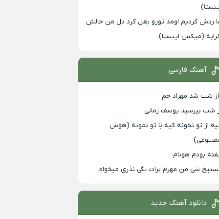
ینستا)
ا ردش کردیم اومد تورو بغل کرد دل من حالش
رابه (میکس اینستا)
آهنگ فارسی
از شب شد مهراد جم
ز شب بپرسید یوسف زمانی
یه از تو نخونه کیه با تو نمونه (هوش
صنوعی)
فته بودم هونام
سبیح شی من مهرم برات بگی نذری میخوام
دانلود آهنگ جدید