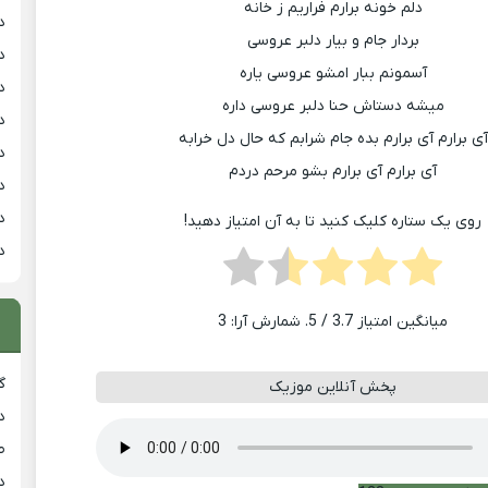
دلم خونه برارم فراریم ز خانه
د
بردار جام و بیار دلبر عروسی
د
آسمونم ببار امشو عروسی یاره
د
میشه دستاش حنا دلبر عروسی داره
د
آی برارم آی برارم بده جام شرابم که حال دل خرابه
د
آی برارم آی برارم بشو مرحم دردم
د
د
روی یک ستاره کلیک کنید تا به آن امتیاز دهید!
د
میانگین امتیاز
3.7
/ 5. شمارش آرا:
3
گ
پخش آنلاین موزیک
د
ط
د