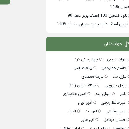
دن 1405
لود گلچین 100 آهنگ برتر دهه 90
لچین آهنگ های جدید سیران عثمان 1405
خوانندگان
جواد عباسی
جهانبخش کرد
جاسم خدارحمی
پیام عباسی
پازل بند
پارسا محمدی
بیدل برزویی
بهنام حسن زاده
بابی
ایوان بند
امین غلامیاری
امیرحافظ رنجبر
امیر لیام
امیر رمضانی
امو بند
الجان
احسان دریادل
ابی عالی
ابوالفضل اسماعیل نژاد
آوات بوکانی