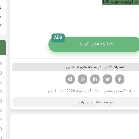
با کیفیت خوب 128
هی
دان
گ
ADS
دانلــود موزیــکیـــو
اشتراک گذاری در شبکه های اجتماعی
فیسوک
تویتر
لینکدین
واتساپ
تلگرام
دانلود آهنگ کرمانجی
15 ژانویه 2020
1 نظر
برچسب ها :
علی براتی