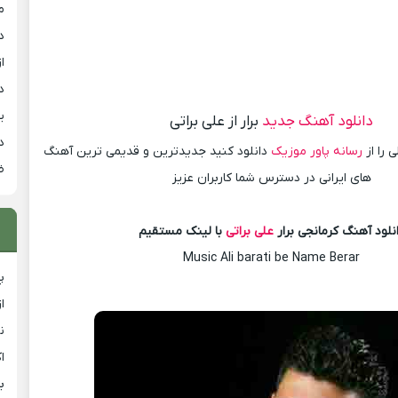
م
د
از
د
ی
دانلود آهنگ جدید
برار از علی براتی
د
 را از
رسانه پاور موزیک
دانلود کنید جدیدترین و قدیمی ترین آهنگ
ض
های ایرانی در دسترس شما کاربران عزیز
نلود آهنگ کرمانجی برار
علی براتی
با لینک مستقیم
Music Ali barati be Name Berar
پ
ا
ن
ا
ب