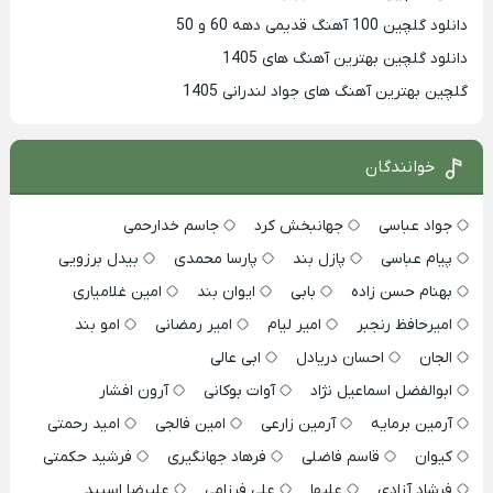
دانلود گلچین 100 آهنگ قدیمی دهه 60 و 50
دانلود گلچین بهترین آهنگ های 1405
گلچین بهترین آهنگ های جواد لندرانی 1405
خوانندگان
جواد عباسی
جهانبخش کرد
جاسم خدارحمی
پیام عباسی
پازل بند
پارسا محمدی
بیدل برزویی
بهنام حسن زاده
بابی
ایوان بند
امین غلامیاری
امیرحافظ رنجبر
امیر لیام
امیر رمضانی
امو بند
الجان
احسان دریادل
ابی عالی
ابوالفضل اسماعیل نژاد
آوات بوکانی
آرون افشار
آرمین برمایه
آرمین زارعی
امین فالجی
امید رحمتی
کیوان
قاسم فاضلی
فرهاد جهانگیری
فرشید حکمتی
فرشاد آزادی
علیها
علی فرزامی
علیرضا اسپید