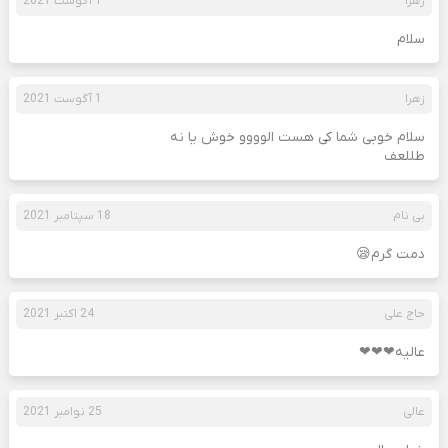
زهرا
1 آگوست 2021
سلام
زهرا
1 آگوست 2021
سلام خوبی شما کی هست الوووو خوش یا نه
طللعف
بی نام
18 سپتامبر 2021
دمت گرم😪
حاج علی
24 اکتبر 2021
عالیه❤❤❤
عالی
25 نوامبر 2021