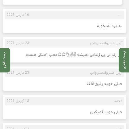
…..
16 مارس 2021
به درد نمیخوره
آرین خسروانخسروانی
23 مارس 2021
پست بعدی
پست قبلی
هر زندانی بی زندانی نمیشه ✌✌👌💞💞عجب آهنگی هست
آرین خسروانخسروانی
23 مارس 2021
خیلی خوبه رفیق😀💞
محمد
13 آوریل 2021
خیلی خوب قمیگین