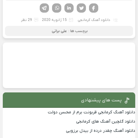
فیسوک
تویتر
لینکدین
واتساپ
تلگرام
دانلود آهنگ کرمانجی
15 ژانویه 2020
29 نظر
برچسب ها :
علی براتی
پست های پیشنهادی
دانلود آهنگ کرمانجی قربونت برم از محسن دولت
دانلود گلچین آهنگ های کرمانجی
دانلود آهنگ چقدر درده از بیدل برزویی