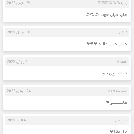
زهرا 😘😘😘🥰🥰🥰
29 مارس 2022
عالی خیلی خوب 😍😍😍
نازگل
10 آوریل 2022
خیلی خیلی عالیه ❤❤❤
kian💪
4 ژوئن 2022
خیلیییییی خوب
➢𝓞𝓵𝓭 𝓼𝓸𝓾𝓵 •͜• ⁧⁧⁧⁧
24 جولای 2022
عالـــــــــــی❤
ستایش
6 اکتبر 2022
عالیه😂❤