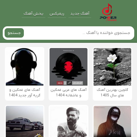
آهنگ جدید
ریمیکس
پخش آهنگ
جستجو
گلچین بهترین آهنگ
آهنگ های عربی غمگین
آهنگ های غمگین و
های سال 1405
و عاشقانه 1404
گریه آور جدید 1404