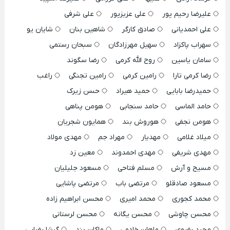
علیرضا رحیم پور
علی عزیزپور
علی شرفی
علی احمدیانی
صادق کارگر
شاهین بنان
شایان یو
سهراب پاکزاد
سهیل مهرزادگان
سبحان رستمی
سامان یاسین
روح الله کرمی
رضا سگوند
رضا کرمی تارا
رامین کرمی
رامین تجنگی
راغب
حمیدرضا بابایی
حمید هیراد
حسن زیرک
حامد الماسی
حامد سنجابی
هومن پناهی
هومن نجفی
هوروش بند
همایون شجریان
میلاد غلامی
مهدیار
مهراد جم
مهدی مولاد
مهدی شریفی
مهدی احمدوند
معین زد
مسیح و آرش
مسلم فتاحی
مسعود جلیلیان
مسعود صادقلو
مرتضی باب
مرتضی پاشایی
محمد کجوری
محمد امیری
محسن ابراهیم زاده
محسن چاوشی
محسن یگانه
محسن لرستانی
مجید رضوی
ماهان خادمی
ماکان بند
گرشا رضایی