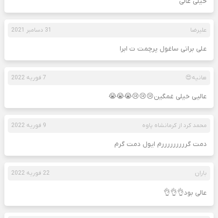
خیلی عالی
علیرضا
31 دسامبر 2021
علی براتی ساغول پرچمت ت ابرا
هانیه😍
7 فوریه 2022
عالیی خیلی غمگین😢😢😢😭😭😭
محمد کرد از کرمانشاه پاوه
9 فوریه 2022
دمت گرررررررررم ایول دمت گرم
باران
22 فوریه 2022
عالی بود👌👌👌