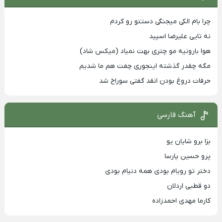
چرا بام الکی میجنگی دستتو رو کردم
نه تایی علیرضا اسپید
هوا بارونیه مو چتری بهت نمیاد (میکس شاد)
مگه چقدر گذشته اینجوری چفت هم ما شدیم
حرفات دروغ بودن انقد گفتی سوراخ شد
آهنگ فارسی
بزا برو شایان یو
پرو حسین پارسا
دختر تو رویام بودی همه دنیام بودی
دو قطبی اردلان
کارما مهدی احمدزاده