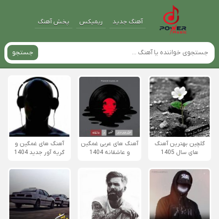
آهنگ جدید
ریمیکس
پخش آهنگ
جستجو
گلچین بهترین آهنگ
آهنگ های عربی غمگین
آهنگ های غمگین و
های سال 1405
و عاشقانه 1404
گریه آور جدید 1404