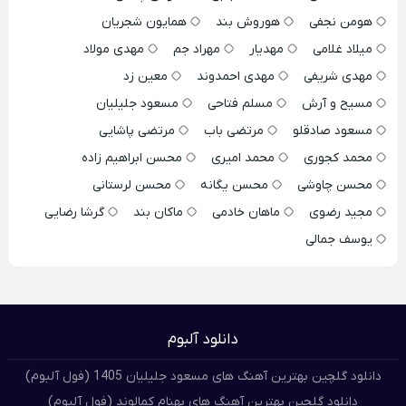
هومن نجفی
هوروش بند
همایون شجریان
میلاد غلامی
مهدیار
مهراد جم
مهدی مولاد
مهدی شریفی
مهدی احمدوند
معین زد
مسیح و آرش
مسلم فتاحی
مسعود جلیلیان
مسعود صادقلو
مرتضی باب
مرتضی پاشایی
محمد کجوری
محمد امیری
محسن ابراهیم زاده
محسن چاوشی
محسن یگانه
محسن لرستانی
مجید رضوی
ماهان خادمی
ماکان بند
گرشا رضایی
یوسف جمالی
دانلود آلبوم
دانلود گلچین بهترین آهنگ های مسعود جلیلیان 1405 (فول آلبوم)
دانلود گلچین بهترین آهنگ های بهنام کمالوند (فول آلبوم)