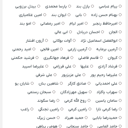
پیام عباسی
پازل بند
پارسا محمدی
بیدل برزویی
بهنام حسن زاده
بابی
ایوان بند
امین غلامیاری
امیرحافظ رنجبر
امیر لیام
امیر رمضانی
امو بند
الجان
احسان دریادل
ابی عالی
ابوالفضل اسماعیل نژاد
آوات بوکانی
آرون افشار
آرمین برمایه
آرمین زارعی
امین فالجی
امید رحمتی
کیوان
قاسم فاضلی
فرهاد جهانگیری
فرشید حکمتی
فرشاد آزادی
علیها
علی فرزامی
علیرضا اسپید
علیرضا رحیم پور
علی عزیزپور
علی شرفی
علی احمدیانی
صادق کارگر
شاهین بنان
شایان یو
سهراب پاکزاد
سهیل مهرزادگان
سبحان رستمی
سامان یاسین
روح الله کرمی
رضا سگوند
رضا کرمی تارا
رامین کرمی
رامین تجنگی
راغب
حمیدرضا بابایی
حمید هیراد
حسن زیرک
حامد الماسی
حامد سنجابی
هومن پناهی