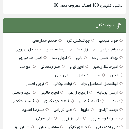
دانلود گلچین 100 آهنگ معروف دهه 80
خوانندگان
جواد عباسی
جهانبخش کرد
جاسم خدارحمی
پیام عباسی
پازل بند
پارسا محمدی
بیدل برزویی
بهنام حسن زاده
بابی
ایوان بند
امین غلامیاری
امیرحافظ رنجبر
امیر لیام
امیر رمضانی
امو بند
الجان
احسان دریادل
ابی عالی
ابوالفضل اسماعیل نژاد
آوات بوکانی
آرون افشار
آرمین برمایه
آرمین زارعی
امین فالجی
امید رحمتی
کیوان
قاسم فاضلی
فرهاد جهانگیری
فرشید حکمتی
فرشاد آزادی
علیها
علی فرزامی
علیرضا اسپید
علیرضا رحیم پور
علی عزیزپور
علی شرفی
علی احمدیانی
صادق کارگر
شاهین بنان
شایان یو