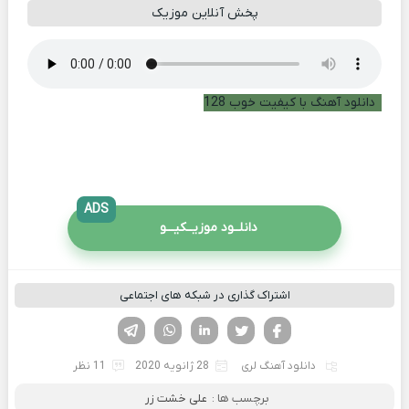
پخش آنلاین موزیک
دانلود آهنگ با کیفیت خوب 128
ADS
دانلــود موزیــکیـــو
اشتراک گذاری در شبکه های اجتماعی
فیسوک
تویتر
لینکدین
واتساپ
تلگرام
دانلود آهنگ لری
28 ژانویه 2020
11 نظر
برچسب ها :
علی خشت زر