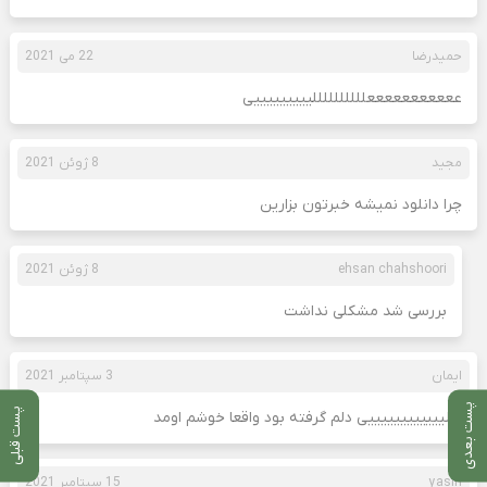
حمیدرضا
22 می 2021
عععععععععععللللللللللیییییییییی
مجید
8 ژوئن 2021
چرا دانلود نمیشه خبرتون بزارین
ehsan chahshoori
8 ژوئن 2021
بررسی شد مشکلی نداشت
ایمان
3 سپتامبر 2021
پست بعدی
پست قبلی
عالییییییییییییی دلم گرفته بود واقعا خوشم اومد
yasin
15 سپتامبر 2021