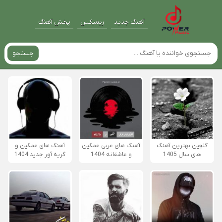
آهنگ جدید
ریمیکس
پخش آهنگ
جستجو
گلچین بهترین آهنگ
آهنگ های عربی غمگین
آهنگ های غمگین و
های سال 1405
و عاشقانه 1404
گریه آور جدید 1404