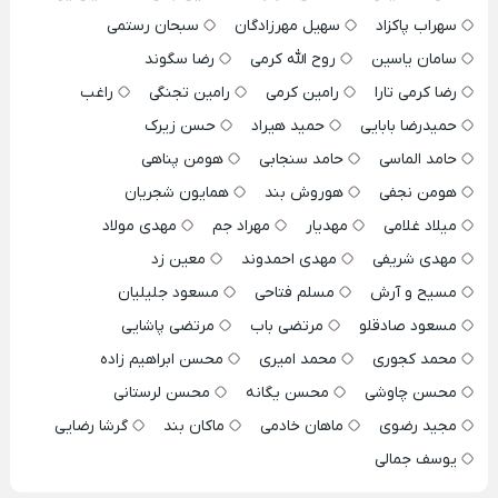
سهراب پاکزاد
سهیل مهرزادگان
سبحان رستمی
سامان یاسین
روح الله کرمی
رضا سگوند
رضا کرمی تارا
رامین کرمی
رامین تجنگی
راغب
حمیدرضا بابایی
حمید هیراد
حسن زیرک
حامد الماسی
حامد سنجابی
هومن پناهی
هومن نجفی
هوروش بند
همایون شجریان
میلاد غلامی
مهدیار
مهراد جم
مهدی مولاد
مهدی شریفی
مهدی احمدوند
معین زد
مسیح و آرش
مسلم فتاحی
مسعود جلیلیان
مسعود صادقلو
مرتضی باب
مرتضی پاشایی
محمد کجوری
محمد امیری
محسن ابراهیم زاده
محسن چاوشی
محسن یگانه
محسن لرستانی
مجید رضوی
ماهان خادمی
ماکان بند
گرشا رضایی
یوسف جمالی