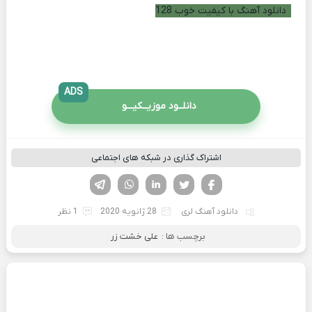
دانلود آهنگ با کیفیت خوب 128
ADS
دانلــود موزیــکیـــو
اشتراک گذاری در شبکه های اجتماعی
فیسوک
تویتر
لینکدین
واتساپ
تلگرام
دانلود آهنگ لری
28 ژانویه 2020
1 نظر
برچسب ها :
علی خشت زر