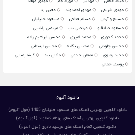
میلاد غلامی
مهدیار
مهراد جم
مهدی مولاد
مهدی شریفی
مهدی احمدوند
معین زد
مسیح و آرش
مسلم فتاحی
مسعود جلیلیان
مسعود صادقلو
مرتضی باب
مرتضی پاشایی
محمد کجوری
محمد امیری
محسن ابراهیم زاده
محسن چاوشی
محسن یگانه
محسن لرستانی
مجید رضوی
ماهان خادمی
ماکان بند
گرشا رضایی
یوسف جمالی
دانلود آلبوم
دانلود گلچین بهترین آهنگ های مسعود جلیلیان 1405 (فول آلبوم)
دانلود گلچین بهترین آهنگ های بهنام کمالوند (فول آلبوم)
دانلود گلچین تمام آهنگ های فرشید نادری (فول آلبوم)