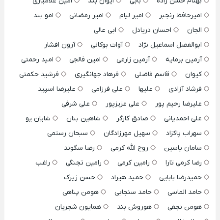
بهنام حسن زاده
بابی
ایوان بند
امین غلامیاری
امیرحافظ رنجبر
امیر لیام
امیر رمضانی
امو بند
الجان
احسان دریادل
ابی عالی
ابوالفضل اسماعیل نژاد
آوات بوکانی
آرون افشار
آرمین برمایه
آرمین زارعی
امین فالجی
امید رحمتی
کیوان
قاسم فاضلی
فرهاد جهانگیری
فرشید حکمتی
فرشاد آزادی
علیها
علی فرزامی
علیرضا اسپید
علیرضا رحیم پور
علی عزیزپور
علی شرفی
علی احمدیانی
صادق کارگر
شاهین بنان
شایان یو
سهراب پاکزاد
سهیل مهرزادگان
سبحان رستمی
سامان یاسین
روح الله کرمی
رضا سگوند
رضا کرمی تارا
رامین کرمی
رامین تجنگی
راغب
حمیدرضا بابایی
حمید هیراد
حسن زیرک
حامد الماسی
حامد سنجابی
هومن پناهی
هومن نجفی
هوروش بند
همایون شجریان