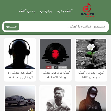
آهنگ جدید
ریمیکس
پخش آهنگ
جستجو
گلچین بهترین آهنگ
آهنگ های عربی غمگین
آهنگ های غمگین و
های سال 1405
و عاشقانه 1404
گریه آور جدید 1404