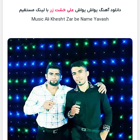
دانلود آهنگ یواش یواش
علی خشت زر
با لینک مستقیم
Music Ali Khesht Zar be Name Yavash