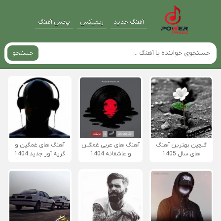
آهنگ جدید
ریمیکس
پخش آهنگ
جستجو
گلچین بهترین آهنگ
آهنگ های عربی غمگین
آهنگ های غمگین و
های سال 1405
و عاشقانه 1404
گریه آور جدید 1404