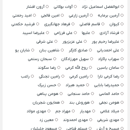
ابوالفضل اسماعیل نژاد
آوات بوکانی
آرون افشار
آرمین برمایه
آرمین زارعی
امین فالجی
امید رحمتی
کیوان
قاسم فاضلی
فرهاد جهانگیری
فرشید حکمتی
فرشاد آزادی
علیها
علی فرزامی
علیرضا اسپید
علیرضا رحیم پور
علی عزیزپور
علی شرفی
علی احمدیانی
صادق کارگر
شاهین بنان
شایان یو
سهراب پاکزاد
سهیل مهرزادگان
سبحان رستمی
سامان یاسین
روح الله کرمی
رضا سگوند
رضا کرمی تارا
رامین کرمی
رامین تجنگی
راغب
حمیدرضا بابایی
حمید هیراد
حسن زیرک
حامد الماسی
حامد سنجابی
هومن پناهی
هومن نجفی
هوروش بند
همایون شجریان
میلاد غلامی
مهدیار
مهراد جم
مهدی مولاد
مهدی شریفی
مهدی احمدوند
معین زد
مسیح و آرش
مسلم فتاحی
مسعود جلیلیان