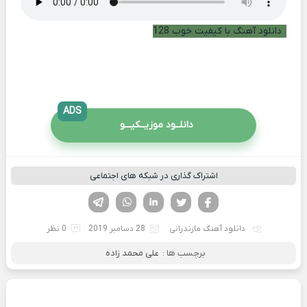
دانلود آهنگ با کیفیت خوب 128
ADS
دانلــود موزیــکیـــو
اشتراک گذاری در شبکه های اجتماعی
فیسوک
تویتر
لینکدین
واتساپ
تلگرام
دانلود آهنگ مازندرانی
28 دسامبر 2019
0 نظر
برچسب ها :
علی محمد زاده