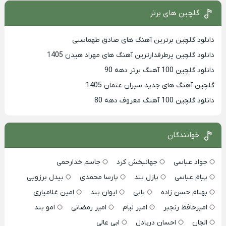
گلچین های برتر
دانلود گلچین برترین آهنگ های صادق طهماسبی
دانلود گلچین پرطرفدارترین آهنگ های مهراد هیدن 1405
دانلود گلچین 100 آهنگ برتر دهه 90
گلچین آهنگ های جدید سیران عثمان 1405
دانلود گلچین 100 آهنگ معروف دهه 80
خوانندگان
جواد عباسی
جهانبخش کرد
جاسم خدارحمی
پیام عباسی
پازل بند
پارسا محمدی
بیدل برزویی
بهنام حسن زاده
بابی
ایوان بند
امین غلامیاری
امیرحافظ رنجبر
امیر لیام
امیر رمضانی
امو بند
الجان
احسان دریادل
ابی عالی