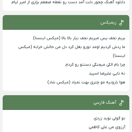
دانلود آهنگ چجور دلت آمد دست رو نقطه ضعفم بزاری از امیر لیام
ریمیکس
بریم نجف پس میریم نجف بیار بالا بالا (میکس اینستا)
ما ردش کردیم اومد تورو بغل کرد دل من حالش خرابه (میکس
اینستا)
چرا بام الکی میجنگی دستتو رو کردم
نه تایی علیرضا اسپید
هوا بارونیه مو چتری بهت نمیاد (میکس شاد)
آهنگ فارسی
تو گولی نوید زردی
آرزوی من علی کاظمی