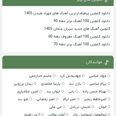
دانلود گلچین پرطرفدارترین آهنگ های مهراد هیدن 1405
دانلود گلچین 100 آهنگ برتر دهه 90
گلچین آهنگ های جدید سیران عثمان 1405
دانلود گلچین 100 آهنگ معروف دهه 80
دانلود گلچین 100 آهنگ برتر دهه 70
خوانندگان
جواد عباسی
جهانبخش کرد
جاسم خدارحمی
پیام عباسی
پازل بند
پارسا محمدی
بیدل برزویی
بهنام حسن زاده
بابی
ایوان بند
امین غلامیاری
امیرحافظ رنجبر
امیر لیام
امیر رمضانی
امو بند
الجان
احسان دریادل
ابی عالی
ابوالفضل اسماعیل نژاد
آوات بوکانی
آرون افشار