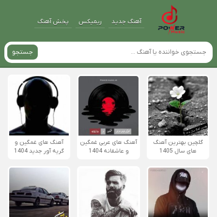
آهنگ جدید
ریمیکس
پخش آهنگ
جستجو
گلچین بهترین آهنگ
آهنگ های عربی غمگین
آهنگ های غمگین و
های سال 1405
و عاشقانه 1404
گریه آور جدید 1404