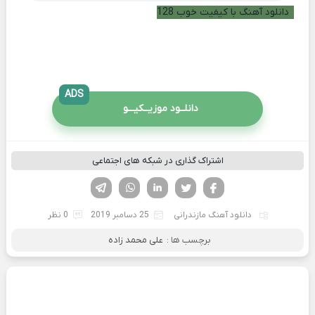
دانلود آهنگ با کیفیت خوب 128
ADS
دانلــود موزیــکیـــو
اشتراک گذاری در شبکه های اجتماعی
فیسوک
تویتر
لینکدین
واتساپ
تلگرام
دانلود آهنگ مازندرانی
25 دسامبر 2019
0 نظر
برچسب ها :
علی محمد زاده