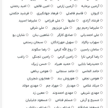
آرمین برمایه
آرمین زارعی
امین فالجی
امید رحمتی
کیوان
قاسم فاضلی
فرهاد جهانگیری
فرشید حکمتی
فرشاد آزادی
علیها
علی فرزامی
علیرضا اسپید
علیرضا رحیم پور
علی عزیزپور
علی شرفی
علی احمدیانی
صادق کارگر
شاهین بنان
شایان یو
سهراب پاکزاد
سهیل مهرزادگان
سبحان رستمی
سامان یاسین
روح الله کرمی
رضا سگوند
رضا کرمی تارا
رامین کرمی
رامین تجنگی
راغب
حمیدرضا بابایی
حمید هیراد
حسن زیرک
حامد الماسی
حامد سنجابی
هومن پناهی
هومن نجفی
هوروش بند
همایون شجریان
میلاد غلامی
مهدیار
مهراد جم
مهدی مولاد
مهدی شریفی
مهدی احمدوند
معین زد
مسیح و آرش
مسلم فتاحی
مسعود جلیلیان
مسعود صادقلو
مرتضی باب
مرتضی پاشایی