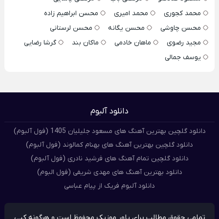
محمد کجوری
محمد امیری
محسن ابراهیم زاده
محسن چاوشی
محسن یگانه
محسن لرستانی
مجید رضوی
ماهان خادمی
ماکان بند
گرشا رضایی
یوسف جمالی
دانلود آلبوم
دانلود گلچین بهترین آهنگ های مسعود جلیلیان 1405 (فول آلبوم)
دانلود گلچین بهترین آهنگ های بهنام کمالوند (فول آلبوم)
دانلود گلچین تمام آهنگ های فرشید نادری (فول آلبوم)
دانلود بهترین آهنگ های مهدی شریفی (فول البوم)
دانلود آلبوم فریک از پیام عباسی
تمامی حقوق مطالب برای پاور موزیک محفوظ است و هرگونه کپی