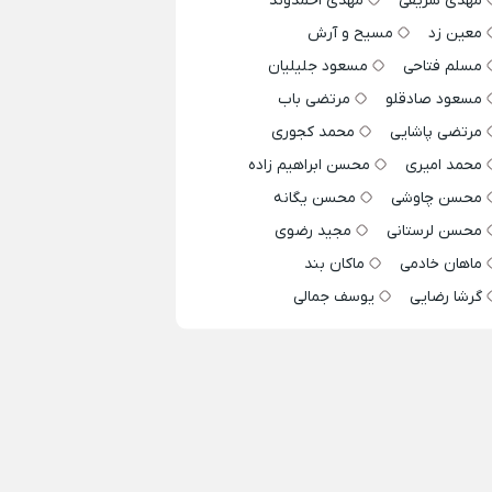
مهدی شریفی
مهدی احمدوند
معین زد
مسیح و آرش
مسلم فتاحی
مسعود جلیلیان
مسعود صادقلو
مرتضی باب
مرتضی پاشایی
محمد کجوری
محمد امیری
محسن ابراهیم زاده
محسن چاوشی
محسن یگانه
محسن لرستانی
مجید رضوی
ماهان خادمی
ماکان بند
گرشا رضایی
یوسف جمالی