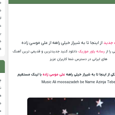
م
د
از
د
ی
د
 جدید
از اینجا تا به شیراز خیلی راهه از علی موسی زاده
ض
 را از
رسانه پاور موزیک
دانلود کنید جدیدترین و قدیمی ترین آهنگ
های ایرانی در دسترس شما کاربران عزیز
ی از اینجا تا به شیراز خیلی راهه
علی موسی زاده
با لینک مستقیم
چ
Music Ali moosazadeh be Name Azinja Teb
ن
ه
م
ح