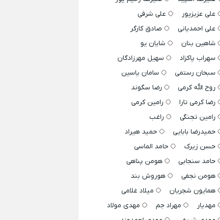
علی عزیزپور
علی شرفی
علی احمدیانی
صادق کارگر
شاهین بنان
شایان یو
سهراب پاکزاد
سهیل مهرزادگان
سبحان رستمی
سامان یاسین
روح الله کرمی
رضا سگوند
رضا کرمی تارا
رامین کرمی
رامین تجنگی
راغب
حمیدرضا بابایی
حمید هیراد
حسن زیرک
حامد الماسی
حامد سنجابی
هومن پناهی
هومن نجفی
هوروش بند
همایون شجریان
میلاد غلامی
مهدیار
مهراد جم
مهدی مولاد