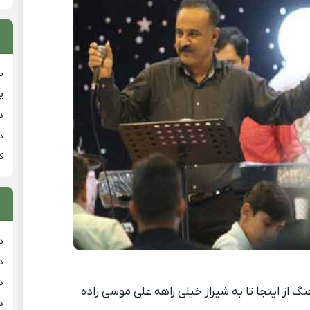
ب
پ
د
د
ک
د
د
د
گ از اینجا تا به شیراز خیلی راهه علی موسی زاده
د