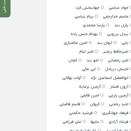
پست قبلی
جواد عباسی
جهانبخش کرد
جاسم خدارحمی
پیام عباسی
پازل بند
پارسا محمدی
بیدل برزویی
بهنام حسن زاده
بابی
ایوان بند
امین غلامیاری
امیرحافظ رنجبر
امیر لیام
امیر رمضانی
امو بند
الجان
احسان دریادل
ابی عالی
ابوالفضل اسماعیل نژاد
آوات بوکانی
آرون افشار
آرمین برمایه
آرمین زارعی
امین فالجی
امید رحمتی
کیوان
قاسم فاضلی
فرهاد جهانگیری
فرشید حکمتی
فرشاد آزادی
علیها
علی فرزامی
علیرضا اسپید
علیرضا رحیم پور