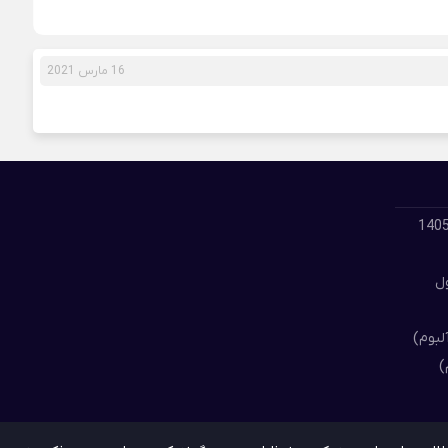
16 مارس 2021
لود گلچین بهترین آهنگ های مسعود جلیلیان 1405
ول
لبوم)
)