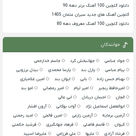
دانلود گلچین 100 آهنگ برتر دهه 90
گلچین آهنگ های جدید سیران عثمان 1405
دانلود گلچین 100 آهنگ معروف دهه 80
خوانندگان
جواد عباسی
جهانبخش کرد
جاسم خدارحمی
پیام عباسی
پازل بند
پارسا محمدی
بیدل برزویی
بهنام حسن زاده
بابی
ایوان بند
امین غلامیاری
امیرحافظ رنجبر
امیر لیام
امیر رمضانی
امو بند
الجان
احسان دریادل
ابی عالی
ابوالفضل اسماعیل نژاد
آوات بوکانی
آرون افشار
آرمین برمایه
آرمین زارعی
امین فالجی
امید رحمتی
کیوان
قاسم فاضلی
فرهاد جهانگیری
فرشید حکمتی
فرشاد آزادی
علیها
علی فرزامی
علیرضا اسپید