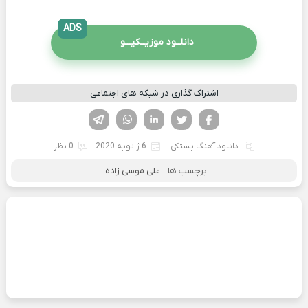
ADS
دانلــود موزیــکیـــو
اشتراک گذاری در شبکه های اجتماعی
فیسوک
تویتر
لینکدین
واتساپ
تلگرام
دانلود آهنگ بستکی
6 ژانویه 2020
0 نظر
برچسب ها :
علی موسی زاده