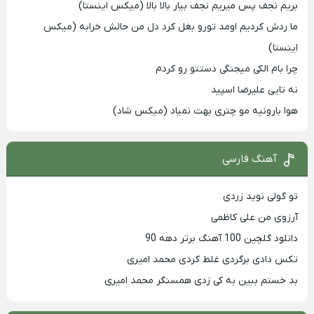
بریم نجف پس میریم نجف بیار بالا بالا (میکس اینستا)
ما ردش کردیم اومد تورو بغل کرد دل من حالش خرابه (میکس
اینستا)
چرا بام الکی میجنگی دستتو رو کردم
نه تایی علیرضا اسپید
هوا بارونیه مو چتری بهت نمیاد (میکس شاد)
آهنگ فارسی
تو گولی نوید زردی
آرزوی من علی کاظمی
دانلود گلچین 100 آهنگ برتر دهه 90
تکس دادی برگردی غلط کردی محمد امیری
بد خستم ببین به کی زدی همسنگر محمد امیری