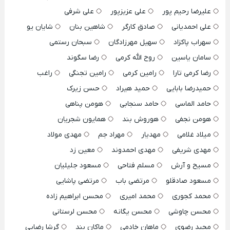
علیرضا رحیم پور
علی عزیزپور
علی شرفی
علی احمدیانی
صادق کارگر
شاهین بنان
شایان یو
سهراب پاکزاد
سهیل مهرزادگان
سبحان رستمی
سامان یاسین
روح الله کرمی
رضا سگوند
رضا کرمی تارا
رامین کرمی
رامین تجنگی
راغب
حمیدرضا بابایی
حمید هیراد
حسن زیرک
حامد الماسی
حامد سنجابی
هومن پناهی
هومن نجفی
هوروش بند
همایون شجریان
میلاد غلامی
مهدیار
مهراد جم
مهدی مولاد
مهدی شریفی
مهدی احمدوند
معین زد
مسیح و آرش
مسلم فتاحی
مسعود جلیلیان
مسعود صادقلو
مرتضی باب
مرتضی پاشایی
محمد کجوری
محمد امیری
محسن ابراهیم زاده
محسن چاوشی
محسن یگانه
محسن لرستانی
مجید رضوی
ماهان خادمی
ماکان بند
گرشا رضایی