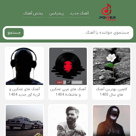
آهنگ جدید
ریمیکس
پخش آهنگ
جستجو
گلچین بهترین آهنگ
آهنگ های عربی غمگین
آهنگ های غمگین و
های سال 1405
و عاشقانه 1404
گریه آور جدید 1404