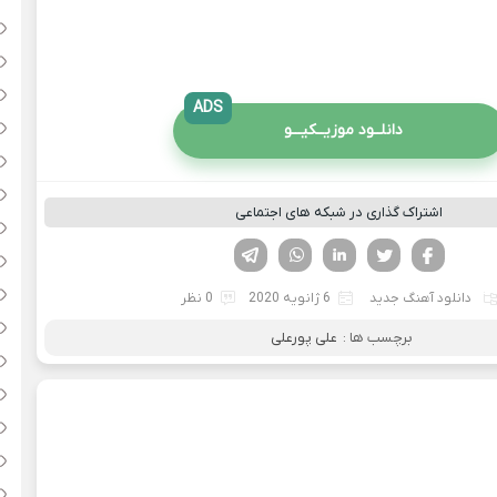
ADS
دانلــود موزیــکیـــو
اشتراک گذاری در شبکه های اجتماعی
فیسوک
تویتر
لینکدین
واتساپ
تلگرام
دانلود آهنگ جدید
6 ژانویه 2020
0 نظر
برچسب ها :
علی پورعلی