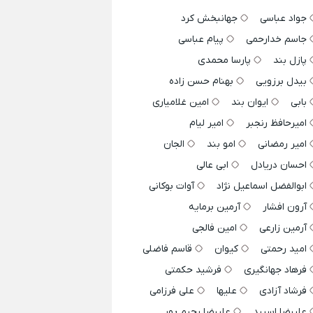
جواد عباسی
جهانبخش کرد
جاسم خدارحمی
پیام عباسی
پازل بند
پارسا محمدی
بیدل برزویی
بهنام حسن زاده
بابی
ایوان بند
امین غلامیاری
امیرحافظ رنجبر
امیر لیام
امیر رمضانی
امو بند
الجان
احسان دریادل
ابی عالی
ابوالفضل اسماعیل نژاد
آوات بوکانی
آرون افشار
آرمین برمایه
آرمین زارعی
امین فالجی
امید رحمتی
کیوان
قاسم فاضلی
فرهاد جهانگیری
فرشید حکمتی
فرشاد آزادی
علیها
علی فرزامی
علیرضا اسپید
علیرضا رحیم پور