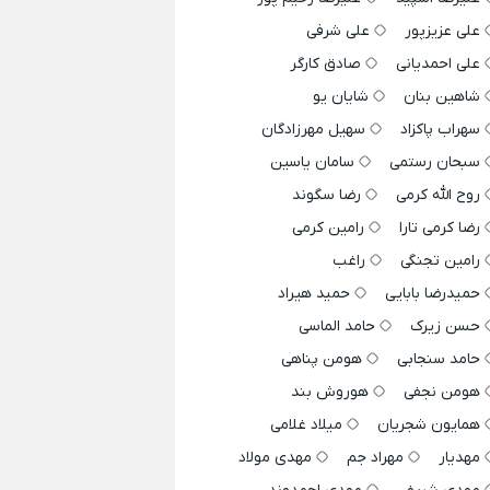
علی عزیزپور
علی شرفی
علی احمدیانی
صادق کارگر
شاهین بنان
شایان یو
سهراب پاکزاد
سهیل مهرزادگان
سبحان رستمی
سامان یاسین
روح الله کرمی
رضا سگوند
رضا کرمی تارا
رامین کرمی
رامین تجنگی
راغب
حمیدرضا بابایی
حمید هیراد
حسن زیرک
حامد الماسی
حامد سنجابی
هومن پناهی
هومن نجفی
هوروش بند
همایون شجریان
میلاد غلامی
مهدیار
مهراد جم
مهدی مولاد