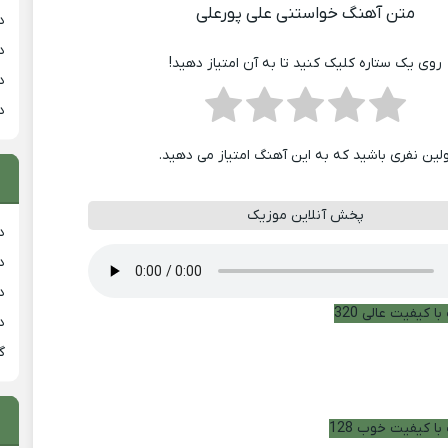
متن آهنگ خواستنی علی پورعلی
د
د
روی یک ستاره کلیک کنید تا به آن امتیاز دهید!
د
د
ولین نفری باشید که به این آهنگ امتیاز می دهید.
پخش آنلاین موزیک
دان
دان
دان
ا کیفیت عالی 320
د
گ
با کیفیت خوب 128