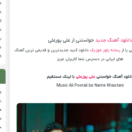
م
د
از
د
ی
انلود آهنگ جدید
خواستنی از علی پورعلی
د
 را از
رسانه پاور موزیک
دانلود کنید جدیدترین و قدیمی ترین آهنگ
ض
های ایرانی در دسترس شما کاربران عزیز
انلود آهنگ خواستنی
علی پورعلی
با لینک مستقیم
Music Ali Poorali be Name Khastani
چ
ن
ه
م
ح