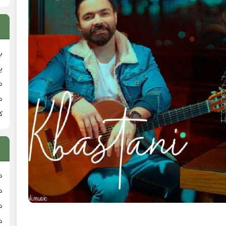
ب
پ
د
د
ک
د
د
د
د