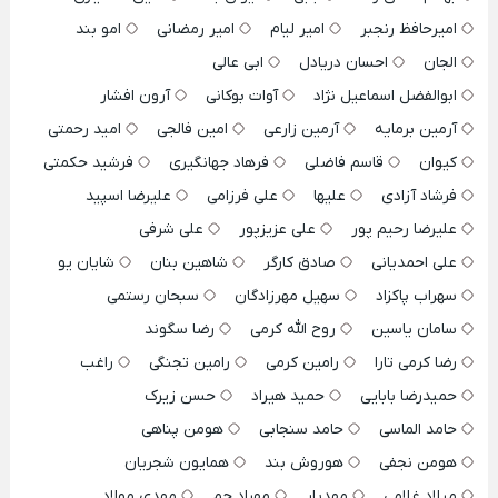
امیرحافظ رنجبر
امیر لیام
امیر رمضانی
امو بند
الجان
احسان دریادل
ابی عالی
ابوالفضل اسماعیل نژاد
آوات بوکانی
آرون افشار
آرمین برمایه
آرمین زارعی
امین فالجی
امید رحمتی
کیوان
قاسم فاضلی
فرهاد جهانگیری
فرشید حکمتی
فرشاد آزادی
علیها
علی فرزامی
علیرضا اسپید
علیرضا رحیم پور
علی عزیزپور
علی شرفی
علی احمدیانی
صادق کارگر
شاهین بنان
شایان یو
سهراب پاکزاد
سهیل مهرزادگان
سبحان رستمی
سامان یاسین
روح الله کرمی
رضا سگوند
رضا کرمی تارا
رامین کرمی
رامین تجنگی
راغب
حمیدرضا بابایی
حمید هیراد
حسن زیرک
حامد الماسی
حامد سنجابی
هومن پناهی
هومن نجفی
هوروش بند
همایون شجریان
میلاد غلامی
مهدیار
مهراد جم
مهدی مولاد