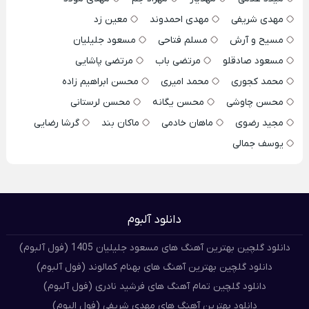
مهدی شریفی
مهدی احمدوند
معین زد
مسیح و آرش
مسلم فتاحی
مسعود جلیلیان
مسعود صادقلو
مرتضی باب
مرتضی پاشایی
محمد کجوری
محمد امیری
محسن ابراهیم زاده
محسن چاوشی
محسن یگانه
محسن لرستانی
مجید رضوی
ماهان خادمی
ماکان بند
گرشا رضایی
یوسف جمالی
دانلود آلبوم
دانلود گلچین بهترین آهنگ های مسعود جلیلیان 1405 (فول آلبوم)
دانلود گلچین بهترین آهنگ های بهنام کمالوند (فول آلبوم)
دانلود گلچین تمام آهنگ های فرشید نادری (فول آلبوم)
دانلود بهترین آهنگ های مهدی شریفی (فول البوم)