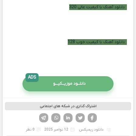
دانلود آهنگ با کیفیت عالی 320
دانلود آهنگ با کیفیت خوب 128
ADS
دانلــود موزیــکیـــو
اشتراک گذاری در شبکه های اجتماعی
فیسوک
تویتر
لینکدین
واتساپ
تلگرام
دانلود ریمیکس
12 نوامبر 2025
0 نظر