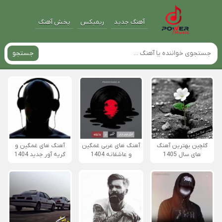
آهنگ جدید
ریمیکس
پخش آهنگ
جستجو
گلچین بهترین آهنگ
آهنگ های عربی غمگین
آهنگ های غمگین و
های سال 1405
و عاشقانه 1404
گریه آور جدید 1404