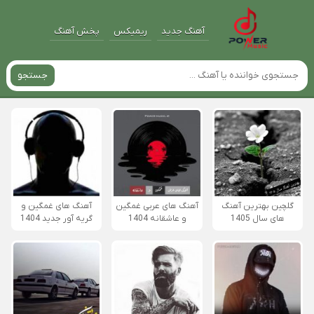
آهنگ جدید
ریمیکس
پخش آهنگ
جستجو
گلچین بهترین آهنگ
آهنگ های عربی غمگین
آهنگ های غمگین و
های سال 1405
و عاشقانه 1404
گریه آور جدید 1404