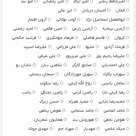
امیرحافظ رنجبر
امیر لیام
امیر رمضانی
امو بند
الجان
احسان دریادل
ابی عالی
ابوالفضل اسماعیل نژاد
آوات بوکانی
آرون افشار
آرمین برمایه
آرمین زارعی
امین فالجی
امید رحمتی
کیوان
قاسم فاضلی
فرهاد جهانگیری
فرشید حکمتی
فرشاد آزادی
علیها
علی فرزامی
علیرضا اسپید
علیرضا رحیم پور
علی عزیزپور
علی شرفی
علی احمدیانی
صادق کارگر
شاهین بنان
شایان یو
سهراب پاکزاد
سهیل مهرزادگان
سبحان رستمی
سامان یاسین
روح الله کرمی
رضا سگوند
رضا کرمی تارا
رامین کرمی
رامین تجنگی
راغب
حمیدرضا بابایی
حمید هیراد
حسن زیرک
حامد الماسی
حامد سنجابی
هومن پناهی
هومن نجفی
هوروش بند
همایون شجریان
میلاد غلامی
مهدیار
مهراد جم
مهدی مولاد