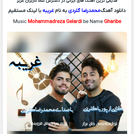
قدیمی ترین آهنگ های ایرانی در دسترس شما کاربران عزیز
دانلود آهنگ
محمدرضا گلردی
به نام
غریبه
با لینک مستقیم
Music
Mohammadreza Gelardi
be Name
Gharibe