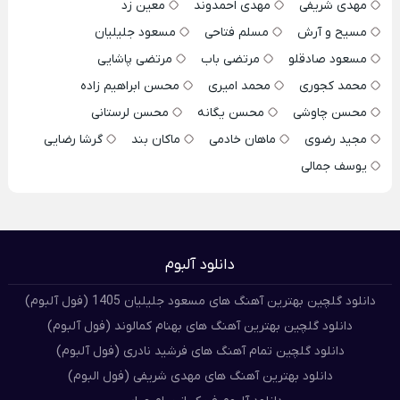
مهدی شریفی
مهدی احمدوند
معین زد
مسیح و آرش
مسلم فتاحی
مسعود جلیلیان
مسعود صادقلو
مرتضی باب
مرتضی پاشایی
محمد کجوری
محمد امیری
محسن ابراهیم زاده
محسن چاوشی
محسن یگانه
محسن لرستانی
مجید رضوی
ماهان خادمی
ماکان بند
گرشا رضایی
یوسف جمالی
دانلود آلبوم
دانلود گلچین بهترین آهنگ های مسعود جلیلیان 1405 (فول آلبوم)
دانلود گلچین بهترین آهنگ های بهنام کمالوند (فول آلبوم)
دانلود گلچین تمام آهنگ های فرشید نادری (فول آلبوم)
دانلود بهترین آهنگ های مهدی شریفی (فول البوم)