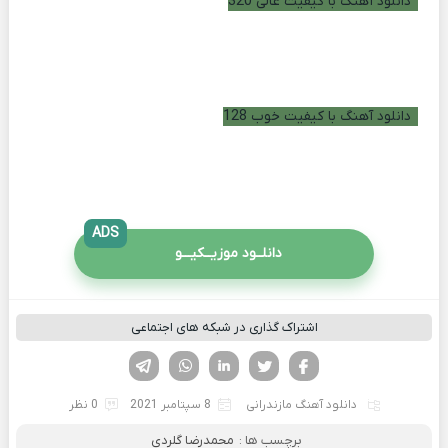
دانلود آهنگ با کیفیت عالی 320
دانلود آهنگ با کیفیت خوب 128
ADS
دانلــود موزیــکیـــو
اشتراک گذاری در شبکه های اجتماعی
فیسوک
تویتر
لینکدین
واتساپ
تلگرام
دانلود آهنگ مازندرانی
8 سپتامبر 2021
0 نظر
برچسب ها :
محمدرضا گلردی