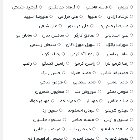
کیوان
قاسم فاضلی
فرهاد جهانگیری
فرشید حکمتی
فرشاد آزادی
علیها
علی فرزامی
علیرضا اسپید
علیرضا رحیم پور
علی عزیزپور
علی شرفی
علی احمدیانی
صادق کارگر
شاهین بنان
شایان یو
سهراب پاکزاد
سهیل مهرزادگان
سبحان رستمی
سامان یاسین
روح الله کرمی
رضا سگوند
رضا کرمی تارا
رامین کرمی
رامین تجنگی
راغب
حمیدرضا بابایی
حمید هیراد
حسن زیرک
حامد الماسی
حامد سنجابی
هومن پناهی
هومن نجفی
هوروش بند
همایون شجریان
میلاد غلامی
مهدیار
مهراد جم
مهدی مولاد
مهدی شریفی
مهدی احمدوند
معین زد
مسیح و آرش
مسلم فتاحی
مسعود جلیلیان
مسعود صادقلو
مرتضی باب
مرتضی پاشایی
محمد کجوری
محمد امیری
محسن ابراهیم زاده