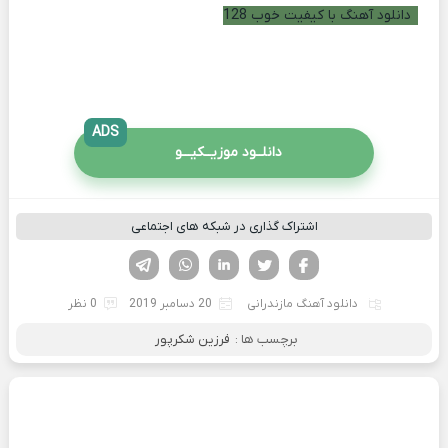
دانلود آهنگ با کیفیت خوب 128
ADS
دانلــود موزیــکیـــو
اشتراک گذاری در شبکه های اجتماعی
فیسوک
تویتر
لینکدین
واتساپ
تلگرام
دانلود آهنگ مازندرانی
20 دسامبر 2019
0 نظر
برچسب ها :
فرزین شکرپور