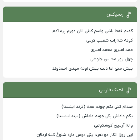
ریمیکس
گفتم فقط باشی واسم کافی الان دورم پره آدم
کونه شه‌راب شعیب کرمی
ممد امیری محمد امیری
چهل روز محسن چاوشی
پیش منی اما دلت پیش اونه مهدی احمدوند
آهنگ فارسی
صدام کنی بگم جونم عمه (ترند اینستا)
بگم داداش بگی جونم داداش (ترند اینستا)
واله آرمین کوشکباغی
این روزا انگار دو نفرم یکی دوس داره شلوغ کنه اردلان