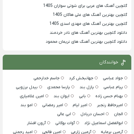
گلچین آهنگ های عربی برای شوتی سواران 1405
گلچین بهترين آهنگ های علی هاکان 1405
گلچین بهترین آهنگ های مهدی اسدی 1405
دانلود گلچین بهترین آهنگ های نادر خردمند
دانلود گلچین بهترین آهنگ های نریمان محمود
خوانندگان
جواد عباسی
جهانبخش کرد
جاسم خدارحمی
پیام عباسی
پازل بند
پارسا محمدی
بیدل برزویی
بهنام حسن زاده
بابی
ایوان بند
امین غلامیاری
امیرحافظ رنجبر
امیر لیام
امیر رمضانی
امو بند
الجان
احسان دریادل
ابی عالی
ابوالفضل اسماعیل نژاد
آوات بوکانی
آرون افشار
آرمین برمایه
آرمین زارعی
امین فالجی
امید رحمتی