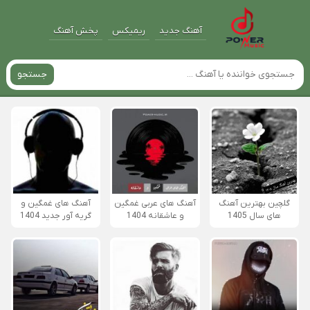
آهنگ جدید
ریمیکس
پخش آهنگ
جستجو
گلچین بهترین آهنگ
آهنگ های عربی غمگین
آهنگ های غمگین و
های سال 1405
و عاشقانه 1404
گریه آور جدید 1404