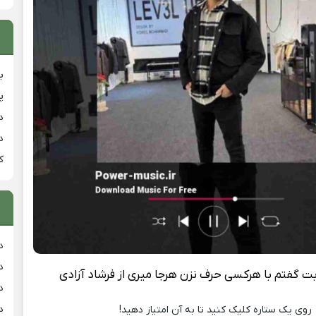
ب
پ
د
د
ک
د
د
 گفتم با هرکسی حرف نزن هرجا میری از فرشاد آزادی
د
د
روی یک ستاره کلیک کنید تا به آن امتیاز دهید!