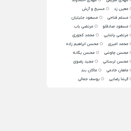
مهدی شریفی
مهدی احمدوند
معین زد
مسیح و آرش
مسلم فتاحی
مسعود جلیلیان
مسعود صادقلو
مرتضی باب
مرتضی پاشایی
محمد کجوری
محمد امیری
محسن ابراهیم زاده
محسن چاوشی
محسن یگانه
محسن لرستانی
مجید رضوی
ماهان خادمی
ماکان بند
گرشا رضایی
یوسف جمالی