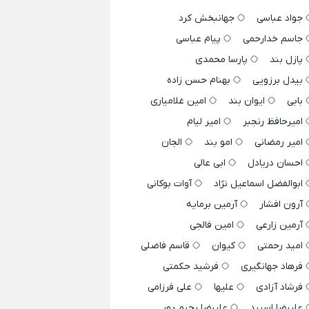
جواد عباسی
جهانبخش کرد
جاسم خدارحمی
پیام عباسی
پازل بند
پارسا محمدی
بیدل برزویی
بهنام حسن زاده
بابی
ایوان بند
امین غلامیاری
امیرحافظ رنجبر
امیر لیام
امیر رمضانی
امو بند
الجان
احسان دریادل
ابی عالی
ابوالفضل اسماعیل نژاد
آوات بوکانی
آرون افشار
آرمین برمایه
آرمین زارعی
امین فالجی
امید رحمتی
کیوان
قاسم فاضلی
فرهاد جهانگیری
فرشید حکمتی
فرشاد آزادی
علیها
علی فرزامی
علیرضا اسپید
علیرضا رحیم پور