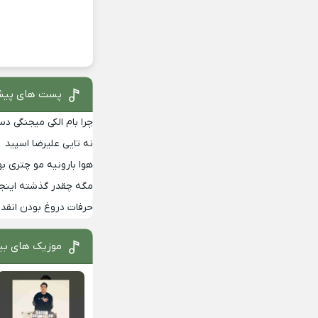
پست های پیش
چرا بام الکی میجنگی دس
نه تایی علیرضا اسپید
هوا بارونیه مو چتری 
مگه چقدر گذشته اینج
حرفات دروغ بودن انقد
موزیک های بی