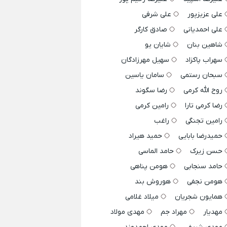
علی عزیزپور
علی شرفی
علی احمدیانی
صادق کارگر
شاهین بنان
شایان یو
سهراب پاکزاد
سهیل مهرزادگان
سبحان رستمی
سامان یاسین
روح الله کرمی
رضا سگوند
رضا کرمی تارا
رامین کرمی
رامین تجنگی
راغب
حمیدرضا بابایی
حمید هیراد
حسن زیرک
حامد الماسی
حامد سنجابی
هومن پناهی
هومن نجفی
هوروش بند
همایون شجریان
میلاد غلامی
مهدیار
مهراد جم
مهدی مولاد