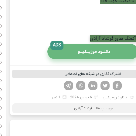
با کیفیت خوب 128
 آهنگ های فرشاد آزادی
ADS
دانلــود موزیــکیـــو
اشتراک گذاری در شبکه های اجتماعی
فیسوک
تویتر
لینکدین
واتساپ
تلگرام
دانلود ریمیکس
6 نوامبر 2024
1 نظر
برچسب ها :
فرشاد آزادی