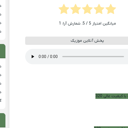
د
د
د
میانگین امتیاز
5
/ 5. شمارش آرا:
1
د
پخش آنلاین موزیک
دان
دان
دان
د
ا کیفیت عالی 320
گ