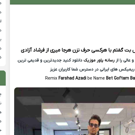
م
د
از
د
ی
د
س
بت گفتم با هرکسی حرف نزن هرجا میری از
فرشاد آزادی
ض
عالی را از
رسانه پاور موزیک
دانلود کنید جدیدترین و قدیمی ترین
ریمیکس های ایرانی در دسترس شما کاربران عزیز
Remix
Farshad Azadi
be Name
Bet Goftam Ba
چ
ن
ه
م
ح