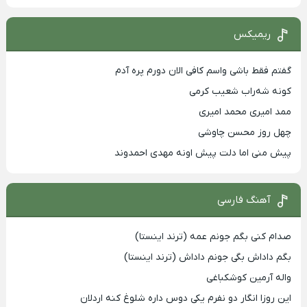
ریمیکس
گفتم فقط باشی واسم کافی الان دورم پره آدم
کونه شه‌راب شعیب کرمی
ممد امیری محمد امیری
چهل روز محسن چاوشی
پیش منی اما دلت پیش اونه مهدی احمدوند
آهنگ فارسی
صدام کنی بگم جونم عمه (ترند اینستا)
بگم داداش بگی جونم داداش (ترند اینستا)
واله آرمین کوشکباغی
این روزا انگار دو نفرم یکی دوس داره شلوغ کنه اردلان