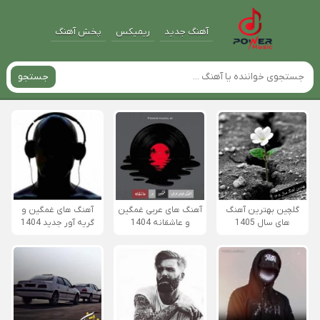
آهنگ جدید
ریمیکس
پخش آهنگ
جستجو
گلچین بهترین آهنگ
آهنگ های عربی غمگین
آهنگ های غمگین و
های سال 1405
و عاشقانه 1404
گریه آور جدید 1404