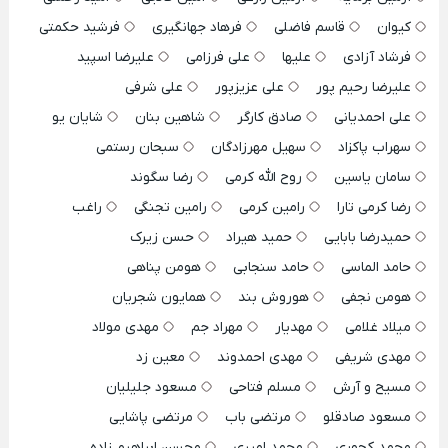
کیوان
قاسم فاضلی
فرهاد جهانگیری
فرشید حکمتی
فرشاد آزادی
علیها
علی فرزامی
علیرضا اسپید
علیرضا رحیم پور
علی عزیزپور
علی شرفی
علی احمدیانی
صادق کارگر
شاهین بنان
شایان یو
سهراب پاکزاد
سهیل مهرزادگان
سبحان رستمی
سامان یاسین
روح الله کرمی
رضا سگوند
رضا کرمی تارا
رامین کرمی
رامین تجنگی
راغب
حمیدرضا بابایی
حمید هیراد
حسن زیرک
حامد الماسی
حامد سنجابی
هومن پناهی
هومن نجفی
هوروش بند
همایون شجریان
میلاد غلامی
مهدیار
مهراد جم
مهدی مولاد
مهدی شریفی
مهدی احمدوند
معین زد
مسیح و آرش
مسلم فتاحی
مسعود جلیلیان
مسعود صادقلو
مرتضی باب
مرتضی پاشایی
محمد کجوری
محمد امیری
محسن ابراهیم زاده