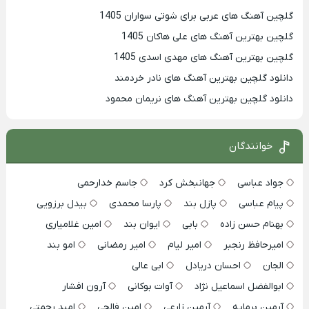
گلچین آهنگ های عربی برای شوتی سواران 1405
گلچین بهترين آهنگ های علی هاکان 1405
گلچین بهترین آهنگ های مهدی اسدی 1405
دانلود گلچین بهترین آهنگ های نادر خردمند
دانلود گلچین بهترین آهنگ های نریمان محمود
خوانندگان
جواد عباسی
جهانبخش کرد
جاسم خدارحمی
پیام عباسی
پازل بند
پارسا محمدی
بیدل برزویی
بهنام حسن زاده
بابی
ایوان بند
امین غلامیاری
امیرحافظ رنجبر
امیر لیام
امیر رمضانی
امو بند
الجان
احسان دریادل
ابی عالی
ابوالفضل اسماعیل نژاد
آوات بوکانی
آرون افشار
آرمین برمایه
آرمین زارعی
امین فالجی
امید رحمتی