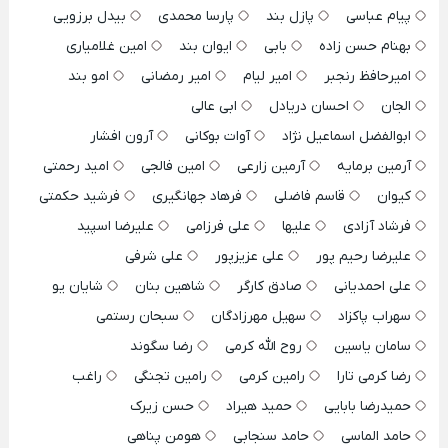
پیام عباسی
پازل بند
پارسا محمدی
بیدل برزویی
بهنام حسن زاده
بابی
ایوان بند
امین غلامیاری
امیرحافظ رنجبر
امیر لیام
امیر رمضانی
امو بند
الجان
احسان دریادل
ابی عالی
ابوالفضل اسماعیل نژاد
آوات بوکانی
آرون افشار
آرمین برمایه
آرمین زارعی
امین فالجی
امید رحمتی
کیوان
قاسم فاضلی
فرهاد جهانگیری
فرشید حکمتی
فرشاد آزادی
علیها
علی فرزامی
علیرضا اسپید
علیرضا رحیم پور
علی عزیزپور
علی شرفی
علی احمدیانی
صادق کارگر
شاهین بنان
شایان یو
سهراب پاکزاد
سهیل مهرزادگان
سبحان رستمی
سامان یاسین
روح الله کرمی
رضا سگوند
رضا کرمی تارا
رامین کرمی
رامین تجنگی
راغب
حمیدرضا بابایی
حمید هیراد
حسن زیرک
حامد الماسی
حامد سنجابی
هومن پناهی