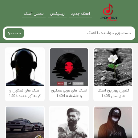
آهنگ جدید
ریمیکس
پخش آهنگ
جستجو
گلچین بهترین آهنگ
آهنگ های عربی غمگین
آهنگ های غمگین و
های سال 1405
و عاشقانه 1404
گریه آور جدید 1404