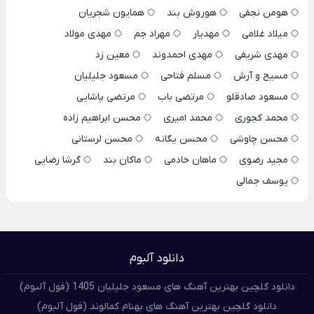
هومن نجفی
هوروش بند
همایون شجریان
میلاد غلامی
مهدیار
مهراد جم
مهدی مولاد
مهدی شریفی
مهدی احمدوند
معین زد
مسیح و آرش
مسلم فتاحی
مسعود جلیلیان
مسعود صادقلو
مرتضی باب
مرتضی پاشایی
محمد کجوری
محمد امیری
محسن ابراهیم زاده
محسن چاوشی
محسن یگانه
محسن لرستانی
مجید رضوی
ماهان خادمی
ماکان بند
گرشا رضایی
یوسف جمالی
دانلود آلبوم
دانلود گلچین بهترین آهنگ های مسعود جلیلیان 1405 (فول آلبوم)
دانلود گلچین بهترین آهنگ های بهنام کمالوند (فول آلبوم)