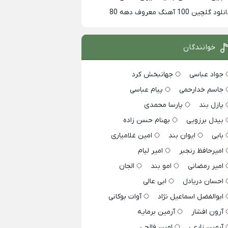
لود گلچین 100 آهنگ معروف دهه 80
خوانندگان
جواد عباسی
جهانبخش کرد
جاسم خدارحمی
پیام عباسی
پازل بند
پارسا محمدی
بیدل برزویی
بهنام حسن زاده
بابی
ایوان بند
امین غلامیاری
امیرحافظ رنجبر
امیر لیام
امیر رمضانی
امو بند
الجان
احسان دریادل
ابی عالی
ابوالفضل اسماعیل نژاد
آوات بوکانی
آرون افشار
آرمین برمایه
آرمین زارعی
امین فالجی