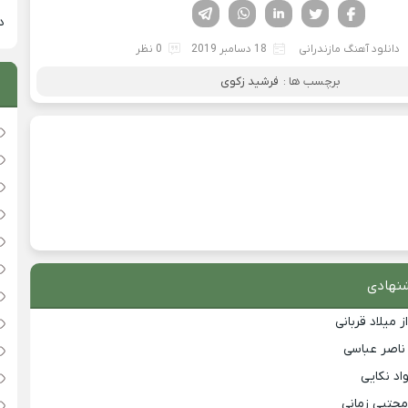
فیسوک
تویتر
لینکدین
واتساپ
تلگرام
دان
دانلود آهنگ مازندرانی
18 دسامبر 2019
0 نظر
برچسب ها :
فرشید زکوی
نهادی
 میلاد قربانی
 ناصر عباسی
اد نکایی
مجتبی زمانی