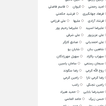
امید رحمتی
کیوان
قاسم فاضلی
فرهاد جهانگیری
فرشید حکمتی
فرشاد آزادی
علیها
علی فرزامی
علیرضا اسپید
علیرضا رحیم پور
علی عزیزپور
علی شرفی
علی احمدیانی
صادق کارگر
شاهین بنان
شایان یو
سهراب پاکزاد
سهیل مهرزادگان
سبحان رستمی
سامان یاسین
روح الله کرمی
رضا سگوند
رضا کرمی تارا
رامین کرمی
رامین تجنگی
راغب
حمیدرضا بابایی
حمید هیراد
حسن زیرک
حامد الماسی