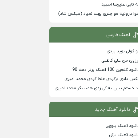
ه تایی علیرضا اسپید
وا بارونیه مو چتری بهت نمیاد (میکس شاد)
آهنگ فارسی
و گولی نوید زردی
رزوی من علی کاظمی
لود گلچین 100 آهنگ برتر دهه 90
کس دادی برگردی غلط کردی محمد امیری
د خستم ببین به کی زدی همسنگر محمد امیری
دانلود آهنگ جدید
انلود آهنگ بلوچی
انلود آهنگ ترکی