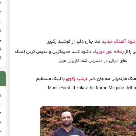
م
د
از
د
ی
نلود آهنگ جدید
مه جان دلبر از فرشید زکوی
د
 را از
رسانه پاور موزیک
دانلود کنید جدیدترین و قدیمی ترین آهنگ
ض
های ایرانی در دسترس شما کاربران عزیز
هنگ مازندرانی مه جان دلبر
فرشید زکوی
با لینک مستقیم
Music Farshid zakavi be Name Me jane delba
ب
ا
م
خ
چ