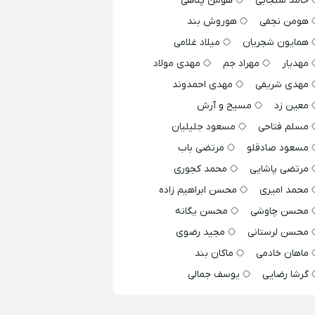
حامد سنجابی
هومن پناهی
هومن نجفی
هوروش بند
همایون شجریان
میلاد غلامی
مهدیار
مهراد جم
مهدی مولاد
مهدی شریفی
مهدی احمدوند
معین زد
مسیح و آرش
مسلم فتاحی
مسعود جلیلیان
مسعود صادقلو
مرتضی باب
مرتضی پاشایی
محمد کجوری
محمد امیری
محسن ابراهیم زاده
محسن چاوشی
محسن یگانه
محسن لرستانی
مجید رضوی
ماهان خادمی
ماکان بند
گرشا رضایی
یوسف جمالی