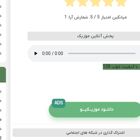
د
د
میانگین امتیاز
5
/ 5. شمارش آرا:
1
د
د
پخش آنلاین موزیک
د
د
با کیفیت خوب 128
د
ط
ADS
دانلــود موزیــکیـــو
د
هی
دان
اشتراک گذاری در شبکه های اجتماعی
گ