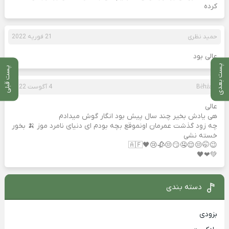
کرده
حمید نظری
21 فوریه 2022
عالی بود
پست بعدی
پست قبلی
Bèhźæď
4 آگوست 2022
عالی
هی یادش بخیر چند سال پیش بود انگار گوش میدادم
چه زود گذشت عمرمان اونموقع بچه بودم ای دنیای نامرد موز 🍌 بخور
خسته نشی
😉🤭😒😌🤤😏😒🥀😢🖤🇦🇫
💚❤🖤
دسته بندی
بزودی