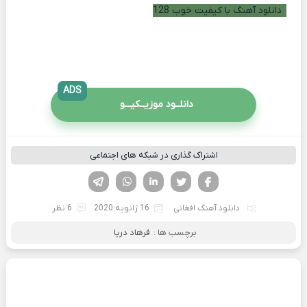
دانلود آهنگ با کیفیت خوب 128
ADS
دانلــود موزیــکیـــو
اشتراک گذاری در شبکه های اجتماعی
فیسوک
تویتر
لینکدین
واتساپ
تلگرام
دانلود آهنگ افغانی
16 ژانویه 2020
6 نظر
برچسب ها :
فرهاد دریا