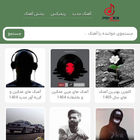
آهنگ جدید
ریمیکس
پخش آهنگ
جستجو
گلچین بهترین آهنگ
آهنگ های عربی غمگین
آهنگ های غمگین و
های سال 1405
و عاشقانه 1404
گریه آور جدید 1404