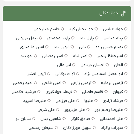
خوانندگان
جواد عباسی
جهانبخش کرد
جاسم خدارحمی
پیام عباسی
پازل بند
پارسا محمدی
بیدل برزویی
بهنام حسن زاده
بابی
ایوان بند
امین غلامیاری
امیرحافظ رنجبر
امیر لیام
امیر رمضانی
امو بند
الجان
احسان دریادل
ابی عالی
ابوالفضل اسماعیل نژاد
آوات بوکانی
آرون افشار
آرمین برمایه
آرمین زارعی
امین فالجی
امید رحمتی
کیوان
قاسم فاضلی
فرهاد جهانگیری
فرشید حکمتی
فرشاد آزادی
علیها
علی فرزامی
علیرضا اسپید
علیرضا رحیم پور
علی عزیزپور
علی شرفی
علی احمدیانی
صادق کارگر
شاهین بنان
شایان یو
سهراب پاکزاد
سهیل مهرزادگان
سبحان رستمی