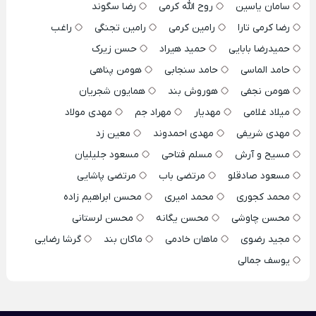
سامان یاسین
روح الله کرمی
رضا سگوند
رضا کرمی تارا
رامین کرمی
رامین تجنگی
راغب
حمیدرضا بابایی
حمید هیراد
حسن زیرک
حامد الماسی
حامد سنجابی
هومن پناهی
هومن نجفی
هوروش بند
همایون شجریان
میلاد غلامی
مهدیار
مهراد جم
مهدی مولاد
مهدی شریفی
مهدی احمدوند
معین زد
مسیح و آرش
مسلم فتاحی
مسعود جلیلیان
مسعود صادقلو
مرتضی باب
مرتضی پاشایی
محمد کجوری
محمد امیری
محسن ابراهیم زاده
محسن چاوشی
محسن یگانه
محسن لرستانی
مجید رضوی
ماهان خادمی
ماکان بند
گرشا رضایی
یوسف جمالی