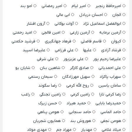
امیرحافظ رنجبر
امیر لیام
امیر رمضانی
امو بند
الجان
احسان دریادل
ابی عالی
ابوالفضل اسماعیل نژاد
آوات بوکانی
آرون افشار
آرمین برمایه
آرمین زارعی
امین فالجی
امید رحمتی
کیوان
قاسم فاضلی
فرهاد جهانگیری
فرشید حکمتی
فرشاد آزادی
علیها
علی فرزامی
علیرضا اسپید
علیرضا رحیم پور
علی عزیزپور
علی شرفی
علی احمدیانی
صادق کارگر
شاهین بنان
شایان یو
سهراب پاکزاد
سهیل مهرزادگان
سبحان رستمی
سامان یاسین
روح الله کرمی
رضا سگوند
رضا کرمی تارا
رامین کرمی
رامین تجنگی
راغب
حمیدرضا بابایی
حمید هیراد
حسن زیرک
حامد الماسی
حامد سنجابی
هومن پناهی
هومن نجفی
هوروش بند
همایون شجریان
میلاد غلامی
مهدیار
مهراد جم
مهدی مولاد