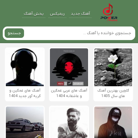
آهنگ جدید
ریمیکس
پخش آهنگ
جستجو
گلچین بهترین آهنگ
آهنگ های عربی غمگین
آهنگ های غمگین و
های سال 1405
و عاشقانه 1404
گریه آور جدید 1404