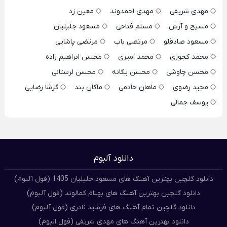
مهدی شریفی
مهدی احمدوند
معین زد
مسیح و آرش
مسلم فتاحی
مسعود جلیلیان
مسعود صادقلو
مرتضی باب
مرتضی پاشایی
محمد کجوری
محمد امیری
محسن ابراهیم زاده
محسن چاوشی
محسن یگانه
محسن لرستانی
مجید رضوی
ماهان خادمی
ماکان بند
گرشا رضایی
یوسف جمالی
دانلود آلبوم
دانلود گلچین بهترین آهنگ های مسعود جلیلیان 1405 (فول آلبوم)
دانلود گلچین بهترین آهنگ های بهنام کمالوند (فول آلبوم)
دانلود گلچین تمام آهنگ های فرشید نادری (فول آلبوم)
دانلود بهترین آهنگ های مهدی شریفی (فول البوم)