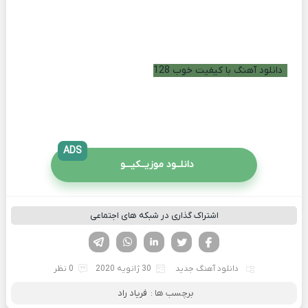
دانلود آهنگ با کیفیت خوب 128
ADS
دانلــود موزیــکیـــو
اشتراک گذاری در شبکه های اجتماعی
فیسوک
تویتر
لینکدین
واتساپ
تلگرام
دانلود آهنگ جدید
30 ژانویه 2020
0 نظر
برچسب ها :
فریاد راد