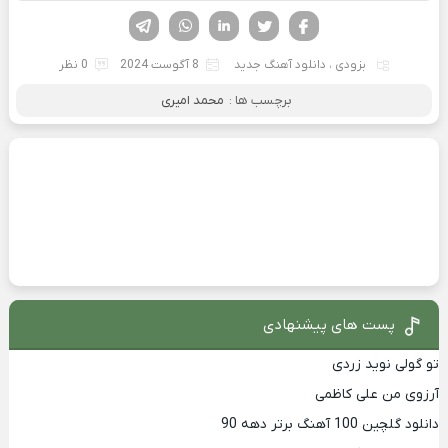
فیسوک
تویتر
لینکدین
واتساپ
تلگرام
بزودی
،
دانلود آهنگ جدید
8 آگوست 2024
0 نظر
برچسب ها :
محمد امیری
پست های پیشنهادی
تو گولی نوید زردی
آرزوی من علی کاظمی
دانلود گلچین 100 آهنگ برتر دهه 90