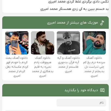
تکس دادی برگردی غلط کردی محمد امیری
بد خستم ببین به کی زدی همسنگر محمد امیری
موزیک های بیشتر از
محمد امیری
دانلود آهنگ و آیه
دانلود آهنگ
دانلود آهنگ
دانلود آهنگ بحث
آیه قرآن بدجوری
سردمه درم یخ کم
هیچوقت یادم
کردم با خودم قهر
طلسمم از محمد
چنی تنیاست دل
نمیره به قلبم
کردم عکساته بغل
امیری
بدبختم از محمد
بدهکاری از محمد
کردم از محمد
امیری
امیری
امیری
دیدگاه خود را بگذارید