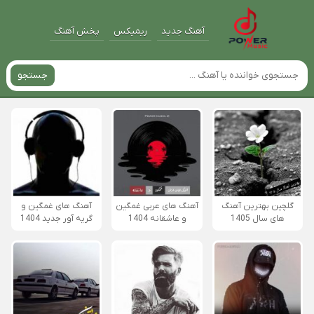
آهنگ جدید
ریمیکس
پخش آهنگ
جستجو
گلچین بهترین آهنگ
آهنگ های عربی غمگین
آهنگ های غمگین و
های سال 1405
و عاشقانه 1404
گریه آور جدید 1404