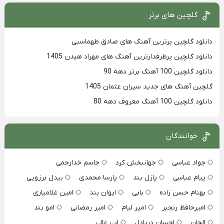
گلچین های برتر
دانلود گلچین برترین آهنگ های صادق طهماسبی
دانلود گلچین پرطرفدارترین آهنگ های مهراد هیدن 1405
دانلود گلچین 100 آهنگ برتر دهه 90
گلچین آهنگ های جدید سیران عثمان 1405
دانلود گلچین 100 آهنگ معروف دهه 80
خوانندگان
جواد عباسی
جهانبخش کرد
جاسم خدارحمی
پیام عباسی
پازل بند
پارسا محمدی
بیدل برزویی
بهنام حسن زاده
بابی
ایوان بند
امین غلامیاری
امیرحافظ رنجبر
امیر لیام
امیر رمضانی
امو بند
الجان
احسان دریادل
ابی عالی