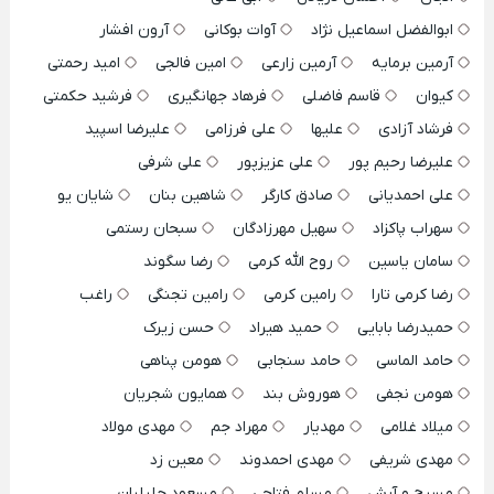
ابوالفضل اسماعیل نژاد
آوات بوکانی
آرون افشار
آرمین برمایه
آرمین زارعی
امین فالجی
امید رحمتی
کیوان
قاسم فاضلی
فرهاد جهانگیری
فرشید حکمتی
فرشاد آزادی
علیها
علی فرزامی
علیرضا اسپید
علیرضا رحیم پور
علی عزیزپور
علی شرفی
علی احمدیانی
صادق کارگر
شاهین بنان
شایان یو
سهراب پاکزاد
سهیل مهرزادگان
سبحان رستمی
سامان یاسین
روح الله کرمی
رضا سگوند
رضا کرمی تارا
رامین کرمی
رامین تجنگی
راغب
حمیدرضا بابایی
حمید هیراد
حسن زیرک
حامد الماسی
حامد سنجابی
هومن پناهی
هومن نجفی
هوروش بند
همایون شجریان
میلاد غلامی
مهدیار
مهراد جم
مهدی مولاد
مهدی شریفی
مهدی احمدوند
معین زد
مسیح و آرش
مسلم فتاحی
مسعود جلیلیان