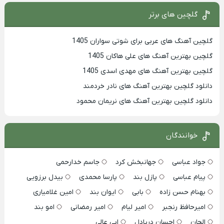
گلچین های برتر
گلچین آهنگ های عربی برای شوتی سواران 1405
گلچین بهترين آهنگ های علی هاکان 1405
گلچین بهترین آهنگ های مهدی اسدی 1405
دانلود گلچین بهترین آهنگ های نادر خردمند
دانلود گلچین بهترین آهنگ های نریمان محمود
خوانندگان
جواد عباسی
جهانبخش کرد
جاسم خدارحمی
پیام عباسی
پازل بند
پارسا محمدی
بیدل برزویی
بهنام حسن زاده
بابی
ایوان بند
امین غلامیاری
امیرحافظ رنجبر
امیر لیام
امیر رمضانی
امو بند
الجان
احسان دریادل
ابی عالی