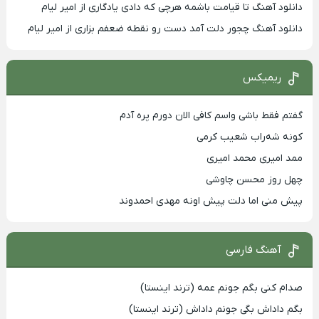
دانلود آهنگ تا قیامت باشمه هرچی که دادی یادگاری از امیر لیام
دانلود آهنگ چجور دلت آمد دست رو نقطه ضعفم بزاری از امیر لیام
ریمیکس
گفتم فقط باشی واسم کافی الان دورم پره آدم
کونه شه‌راب شعیب کرمی
ممد امیری محمد امیری
چهل روز محسن چاوشی
پیش منی اما دلت پیش اونه مهدی احمدوند
آهنگ فارسی
صدام کنی بگم جونم عمه (ترند اینستا)
بگم داداش بگی جونم داداش (ترند اینستا)