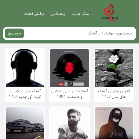
آهنگ جدید
ریمیکس
پخش آهنگ
جستجو
گلچین بهترین آهنگ
آهنگ های عربی غمگین
آهنگ های غمگین و
های سال 1405
و عاشقانه 1404
گریه آور جدید 1404