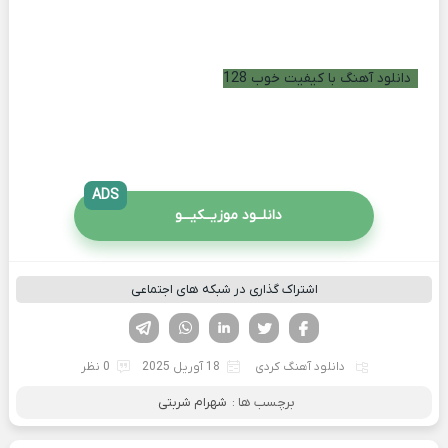
دانلود آهنگ با کیفیت خوب 128
ADS
دانلــود موزیــکیـــو
اشتراک گذاری در شبکه های اجتماعی
فیسوک
تویتر
لینکدین
واتساپ
تلگرام
دانلود آهنگ کردی
18 آوریل 2025
0 نظر
برچسب ها :
شهرام شربتی