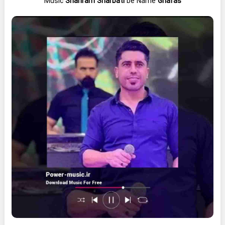
Music
Shahram Sharbati
be Name
Ghafas