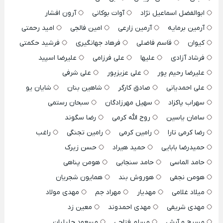
ابوالفضل اسماعیل نژاد
آوات بوکانی
آرون افشار
آرمین برمایه
آرمین زارعی
امین فالجی
امید رحمتی
کیوان
قاسم فاضلی
فرهاد جهانگیری
فرشید حکمتی
فرشاد آزادی
علیها
علی فرزامی
علیرضا اسپید
علیرضا رحیم پور
علی عزیزپور
علی شرفی
علی احمدیانی
صادق کارگر
شاهین بنان
شایان یو
سهراب پاکزاد
سهیل مهرزادگان
سبحان رستمی
سامان یاسین
روح الله کرمی
رضا سگوند
رضا کرمی تارا
رامین کرمی
رامین تجنگی
راغب
حمیدرضا بابایی
حمید هیراد
حسن زیرک
حامد الماسی
حامد سنجابی
هومن پناهی
هومن نجفی
هوروش بند
همایون شجریان
میلاد غلامی
مهدیار
مهراد جم
مهدی مولاد
مهدی شریفی
مهدی احمدوند
معین زد
مسیح و آرش
مسلم فتاحی
مسعود جلیلیان