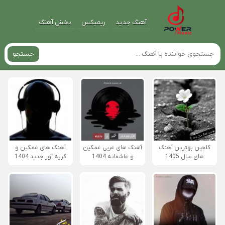
آهنگ جدید
ریمیکس
پخش آهنگ
جستجو
گلچین بهترین آهنگ
آهنگ های عربی غمگین
آهنگ های غمگین و
های سال 1405
و عاشقانه 1404
گریه آور جدید 1404