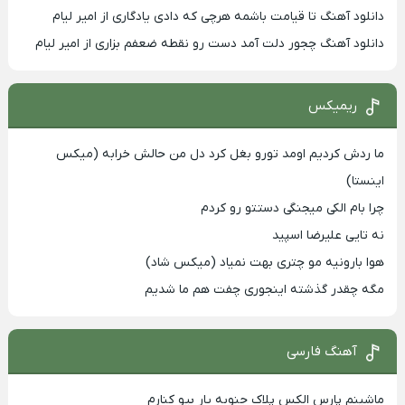
دانلود آهنگ تا قیامت باشمه هرچی که دادی یادگاری از امیر لیام
دانلود آهنگ چجور دلت آمد دست رو نقطه ضعفم بزاری از امیر لیام
ریمیکس
ما ردش کردیم اومد تورو بغل کرد دل من حالش خرابه (میکس
اینستا)
چرا بام الکی میجنگی دستتو رو کردم
نه تایی علیرضا اسپید
هوا بارونیه مو چتری بهت نمیاد (میکس شاد)
مگه چقدر گذشته اینجوری چفت هم ما شدیم
آهنگ فارسی
ماشینم پارس الکس پلاک جنوبه یار بیو کنارم