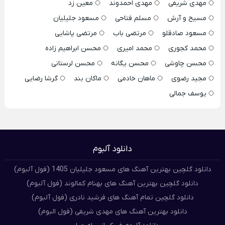
مهدی شریفی
مهدی احمدوند
معین زد
مسیح و آرش
مسلم فتاحی
مسعود جلیلیان
مسعود صادقلو
مرتضی باب
مرتضی پاشایی
محمد کجوری
محمد امیری
محسن ابراهیم زاده
محسن چاوشی
محسن یگانه
محسن لرستانی
مجید رضوی
ماهان خادمی
ماکان بند
گرشا رضایی
یوسف جمالی
دانلود آلبوم
دانلود گلچین بهترین آهنگ های مسعود جلیلیان 1405 (فول آلبوم)
دانلود گلچین بهترین آهنگ های بهنام کمالوند (فول آلبوم)
دانلود گلچین تمام آهنگ های فرشید نادری (فول آلبوم)
دانلود بهترین آهنگ های مهدی شریفی (فول البوم)