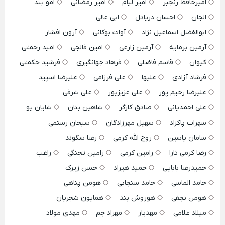
امیرحافظ رنجبر
امیر لیام
امیر رمضانی
امو بند
الجان
احسان دریادل
ابی عالی
ابوالفضل اسماعیل نژاد
آوات بوکانی
آرون افشار
آرمین برمایه
آرمین زارعی
امین فالجی
امید رحمتی
کیوان
قاسم فاضلی
فرهاد جهانگیری
فرشید حکمتی
فرشاد آزادی
علیها
علی فرزامی
علیرضا اسپید
علیرضا رحیم پور
علی عزیزپور
علی شرفی
علی احمدیانی
صادق کارگر
شاهین بنان
شایان یو
سهراب پاکزاد
سهیل مهرزادگان
سبحان رستمی
سامان یاسین
روح الله کرمی
رضا سگوند
رضا کرمی تارا
رامین کرمی
رامین تجنگی
راغب
حمیدرضا بابایی
حمید هیراد
حسن زیرک
حامد الماسی
حامد سنجابی
هومن پناهی
هومن نجفی
هوروش بند
همایون شجریان
میلاد غلامی
مهدیار
مهراد جم
مهدی مولاد