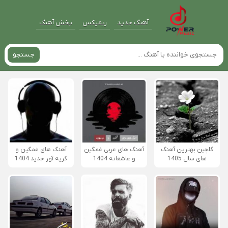
آهنگ جدید
ریمیکس
پخش آهنگ
جستجو
گلچین بهترین آهنگ
آهنگ های عربی غمگین
آهنگ های غمگین و
های سال 1405
و عاشقانه 1404
گریه آور جدید 1404