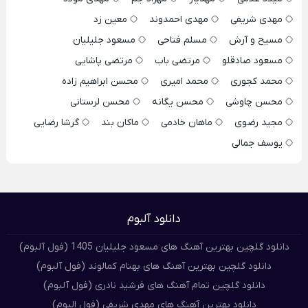
مهدی شریفی
مهدی احمدوند
معین زد
مسیح و آرش
مسلم فتاحی
مسعود جلیلیان
مسعود صادقلو
مرتضی باب
مرتضی پاشایی
محمد کجوری
محمد امیری
محسن ابراهیم زاده
محسن چاوشی
محسن یگانه
محسن لرستانی
مجید رضوی
ماهان خادمی
ماکان بند
گرشا رضایی
یوسف جمالی
دانلود آلبوم
دانلود گلچین بهترین آهنگ های مسعود جلیلیان 1405 (فول آلبوم)
دانلود گلچین بهترین آهنگ های بهنام کمالوند (فول آلبوم)
دانلود گلچین تمام آهنگ های فرشید نادری (فول آلبوم)
دانلود بهترین آهنگ های مهدی شریفی (فول البوم)