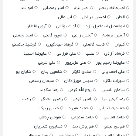
امیرحافظ رنجبر
امیر لیام
امیر رمضانی
امو بند
الجان
احسان دریادل
ابی عالی
ابوالفضل اسماعیل نژاد
آوات بوکانی
آرون افشار
آرمین برمایه
آرمین زارعی
امین فالجی
امید رحمتی
کیوان
قاسم فاضلی
فرهاد جهانگیری
فرشید حکمتی
فرشاد آزادی
علیها
علی فرزامی
علیرضا اسپید
علیرضا رحیم پور
علی عزیزپور
علی شرفی
علی احمدیانی
صادق کارگر
شاهین بنان
شایان یو
سهراب پاکزاد
سهیل مهرزادگان
سبحان رستمی
سامان یاسین
روح الله کرمی
رضا سگوند
رضا کرمی تارا
رامین کرمی
رامین تجنگی
راغب
حمیدرضا بابایی
حمید هیراد
حسن زیرک
حامد الماسی
حامد سنجابی
هومن پناهی
هومن نجفی
هوروش بند
همایون شجریان
میلاد غلامی
مهدیار
مهراد جم
مهدی مولاد