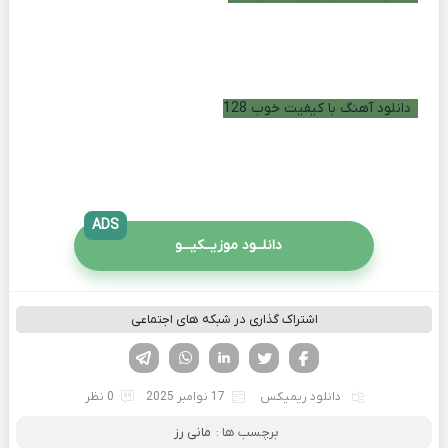
دانلود آهنگ با کیفیت خوب 128
ADS
دانلــود موزیــکیـــو
اشتراک گذاری در شبکه های اجتماعی
فیسوک
تویتر
لینکدین
واتساپ
تلگرام
دانلود ریمیکس
17 نوامبر 2025
0 نظر
برچسب ها :
مانی رز