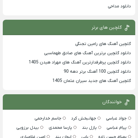
دانلود مداحی
گلچین های برتر
گلچین آهنگ های رامین تجنگی
دانلود گلچین برترین آهنگ های صادق طهماسبی
دانلود گلچین پرطرفدارترین آهنگ های مهراد هیدن 1405
دانلود گلچین 100 آهنگ برتر دهه 90
گلچین آهنگ های جدید سیران عثمان 1405
خوانندگان
جواد عباسی
جهانبخش کرد
جاسم خدارحمی
پیام عباسی
پازل بند
پارسا محمدی
بیدل برزویی
بهنام حسن زاده
بابی
ایوان بند
امین غلامیاری