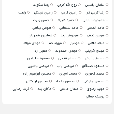
سامان یاسین
روح الله کرمی
رضا سگوند
رضا کرمی تارا
رامین کرمی
رامین تجنگی
راغب
حمیدرضا بابایی
حمید هیراد
حسن زیرک
حامد الماسی
حامد سنجابی
هومن پناهی
هومن نجفی
هوروش بند
همایون شجریان
میلاد غلامی
مهدیار
مهراد جم
مهدی مولاد
مهدی شریفی
مهدی احمدوند
معین زد
مسیح و آرش
مسلم فتاحی
مسعود جلیلیان
مسعود صادقلو
مرتضی باب
مرتضی پاشایی
محمد کجوری
محمد امیری
محسن ابراهیم زاده
محسن چاوشی
محسن یگانه
محسن لرستانی
مجید رضوی
ماهان خادمی
ماکان بند
گرشا رضایی
یوسف جمالی