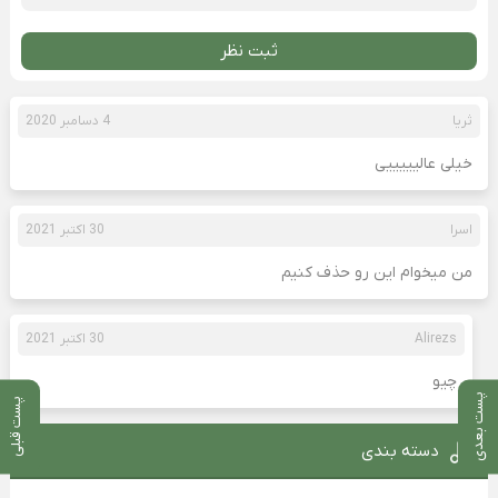
ثبت نظر
ثریا
4 دسامبر 2020
خیلی عالیییییی
اسرا
30 اکتبر 2021
من میخوام این رو حذف کنیم
Alirezs
30 اکتبر 2021
چیو
پست بعدی
پست قبلی
دسته بندی