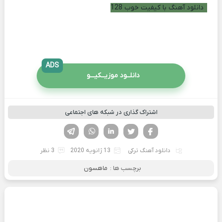
دانلود آهنگ با کیفیت خوب 128
ADS
دانلــود موزیــکیـــو
اشتراک گذاری در شبکه های اجتماعی
فیسوک
تویتر
لینکدین
واتساپ
تلگرام
دانلود آهنگ ترکی
13 ژانویه 2020
3 نظر
برچسب ها :
ماهسون