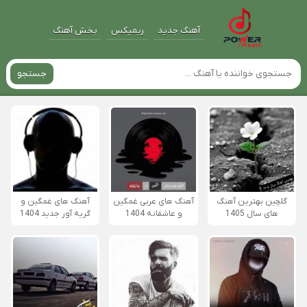
آهنگ جدید
ریمیکس
پخش آهنگ
جستجو
گلچین بهترین آهنگ
آهنگ های عربی غمگین
آهنگ های غمگین و
های سال 1405
و عاشقانه 1404
گریه آور جدید 1404