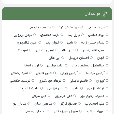
خوانندگان
جواد عباسی
جهانبخش کرد
جاسم خدارحمی
پیام عباسی
پازل بند
پارسا محمدی
بیدل برزویی
بهنام حسن زاده
بابی
ایوان بند
امین غلامیاری
امیرحافظ رنجبر
امیر لیام
امیر رمضانی
امو بند
الجان
احسان دریادل
ابی عالی
ابوالفضل اسماعیل نژاد
آوات بوکانی
آرون افشار
آرمین برمایه
آرمین زارعی
امین فالجی
امید رحمتی
کیوان
قاسم فاضلی
فرهاد جهانگیری
فرشید حکمتی
فرشاد آزادی
علیها
علی فرزامی
علیرضا اسپید
علیرضا رحیم پور
علی عزیزپور
علی شرفی
علی احمدیانی
صادق کارگر
شاهین بنان
شایان یو
سهراب پاکزاد
سهیل مهرزادگان
سبحان رستمی