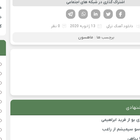
اشتراک گذاری در شبکه های اجتماعی
هی
فیسوک
تویتر
لینکدین
واتساپ
تلگرام
دان
گ
دانلود آهنگ ترکی
13 ژانویه 2020
0 نظر
برچسب ها :
ماهسون
نهادی
 بو از فرید ابراهیمی
 سو سپمیشم از راغب
ا پناهی