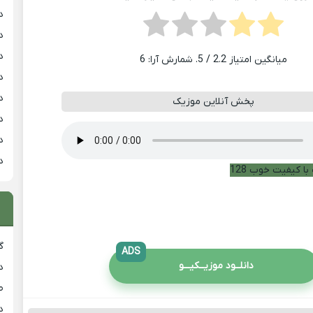
د
د
د
میانگین امتیاز
2.2
/ 5. شمارش آرا:
6
د
د
پخش آنلاین موزیک
د
د
د
با کیفیت خوب 128
گ
ADS
دانلــود موزیــکیـــو
د
ط
د