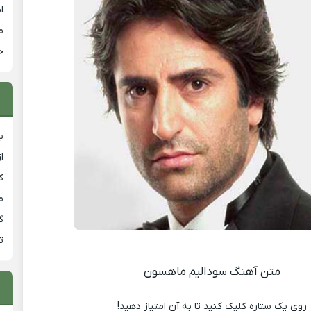
ا
م
خ
ب
ا
ک
م
گ
ت
متن آهنگ سودالیم ماهسون
روی یک ستاره کلیک کنید تا به آن امتیاز دهید!