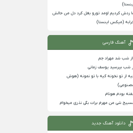
ینستا)
ا ردش کردیم اومد تورو بغل کرد دل من حالش
رابه (میکس اینستا)
آهنگ فارسی
از شب شد مهراد جم
ز شب بپرسید یوسف زمانی
یه از تو نخونه کیه با تو نمونه (هوش
صنوعی)
فته بودم هونام
سبیح شی من مهرم برات بگی نذری میخوام
دانلود آهنگ جدید