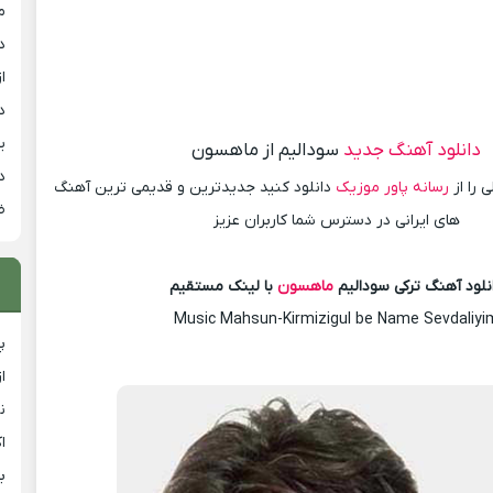
م
د
از
د
ی
دانلود آهنگ جدید
سودالیم از ماهسون
د
 را از
رسانه پاور موزیک
دانلود کنید جدیدترین و قدیمی ترین آهنگ
ض
های ایرانی در دسترس شما کاربران عزیز
نلود آهنگ ترکی سودالیم
ماهسون
با لینک مستقیم
Music Mahsun-Kirmizigul be Name Sevdaliyi
پ
ا
ن
ا
ب