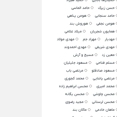
حمیدرضا بابایی
حمید هیراد
حسن زیرک
حامد الماسی
حامد سنجابی
هومن پناهی
هومن نجفی
هوروش بند
همایون شجریان
میلاد غلامی
مهدیار
مهراد جم
مهدی مولاد
مهدی شریفی
مهدی احمدوند
معین زد
مسیح و آرش
مسلم فتاحی
مسعود جلیلیان
مسعود صادقلو
مرتضی باب
مرتضی پاشایی
محمد کجوری
محمد امیری
محسن ابراهیم زاده
محسن چاوشی
محسن یگانه
محسن لرستانی
مجید رضوی
ماهان خادمی
ماکان بند