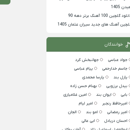
دن 1405
لود گلچین 100 آهنگ برتر دهه 90
لچین آهنگ های جدید سیران عثمان 1405
خوانندگان
جواد عباسی
جهانبخش کرد
جاسم خدارحمی
پیام عباسی
پازل بند
پارسا محمدی
بیدل برزویی
بهنام حسن زاده
بابی
ایوان بند
امین غلامیاری
امیرحافظ رنجبر
امیر لیام
امیر رمضانی
امو بند
الجان
احسان دریادل
ابی عالی
ابوالفضل اسماعیل نژاد
آوات بوکانی