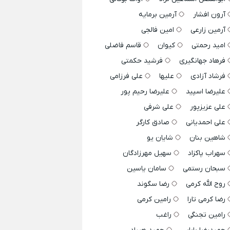
آرون افشار
آرمین برمایه
آرمین زارعی
امین فالجی
امید رحمتی
کیوان
قاسم فاضلی
فرهاد جهانگیری
فرشید حکمتی
فرشاد آزادی
علیها
علی فرزامی
علیرضا اسپید
علیرضا رحیم پور
علی عزیزپور
علی شرفی
علی احمدیانی
صادق کارگر
شاهین بنان
شایان یو
سهراب پاکزاد
سهیل مهرزادگان
سبحان رستمی
سامان یاسین
روح الله کرمی
رضا سگوند
رضا کرمی تارا
رامین کرمی
رامین تجنگی
راغب