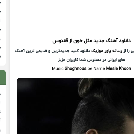
م
د
از
د
ی
دانلود آهنگ جدید
مثل خون از
ققنوس
د
 را از
رسانه پاور موزیک
دانلود کنید جدیدترین و قدیمی ترین آهنگ
ض
های ایرانی در دسترس شما کاربران عزیز
Music
Ghoghnous
be Name
Mesle Khoon
پ
ا
ن
ا
ب