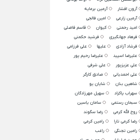
آرون افشار
آرمین برمایه
آرمین زارعی
امین فالجی
امید رحمتی
کیوان
قاسم فاضلی
فرهاد جهانگیری
فرشید حکمتی
فرشاد آزادی
علیها
علی فرزامی
علیرضا اسپید
علیرضا رحیم پور
علی عزیزپور
علی شرفی
علی احمدیانی
صادق کارگر
شاهین بنان
شایان یو
سهراب پاکزاد
سهیل مهرزادگان
سبحان رستمی
سامان یاسین
روح الله کرمی
رضا سگوند
رضا کرمی تارا
رامین کرمی
رامین تجنگی
راغب