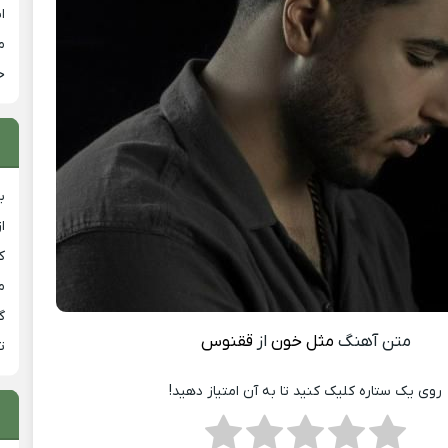
ا
م
خ
ب
ا
ک
م
گ
متن آهنگ
مثل خون
از
ققنوس
ت
روی یک ستاره کلیک کنید تا به آن امتیاز دهید!