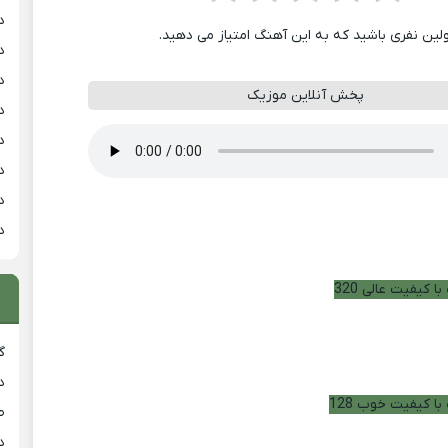
د
ولین نفری باشید که به این آهنگ امتیاز می دهید.
د
د
پخش آنلاین موزیک
د
د
د
د
د
ا کیفیت عالی 320
گ
د
با کیفیت خوب 128
ط
د