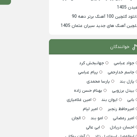
دن 1405
لود گلچین 100 آهنگ برتر دهه 90
لچین آهنگ های جدید سیران عثمان 1405
خوانندگان
جواد عباسی
جهانبخش کرد
جاسم خدارحمی
پیام عباسی
پازل بند
پارسا محمدی
بیدل برزویی
بهنام حسن زاده
بابی
ایوان بند
امین غلامیاری
امیرحافظ رنجبر
امیر لیام
امیر رمضانی
امو بند
الجان
احسان دریادل
ابی عالی
ابوالفضل اسماعیل نژاد
آوات بوکانی