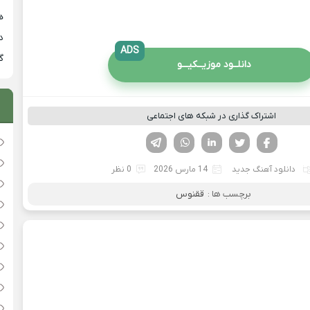
هی
دان
ADS
گ
دانلــود موزیــکیـــو
اشتراک گذاری در شبکه های اجتماعی
فیسوک
تویتر
لینکدین
واتساپ
تلگرام
دانلود آهنگ جدید
14 مارس 2026
0 نظر
برچسب ها :
ققنوس