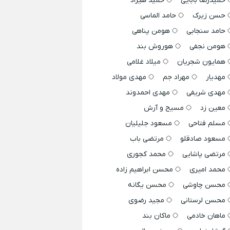
حمیدرضا بابایی
حمید هیراد
حسن زیرک
حامد الماسی
حامد سنجابی
هومن پناهی
هومن نجفی
هوروش بند
همایون شجریان
میلاد غلامی
مهدیار
مهراد جم
مهدی مولاد
مهدی شریفی
مهدی احمدوند
معین زد
مسیح و آرش
مسلم فتاحی
مسعود جلیلیان
مسعود صادقلو
مرتضی باب
مرتضی پاشایی
محمد کجوری
محمد امیری
محسن ابراهیم زاده
محسن چاوشی
محسن یگانه
محسن لرستانی
مجید رضوی
ماهان خادمی
ماکان بند