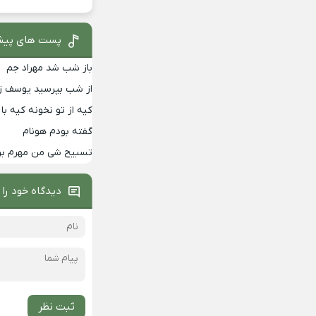
پست های پیش
باز شب شد مهراد جم
از شب بپرسید یوسف زم
کیه از تو نخونه کیه 
گفته بودم هونام
تسبیح شی من مهرم برا
دیدگاه خود را 
ثبت نظر