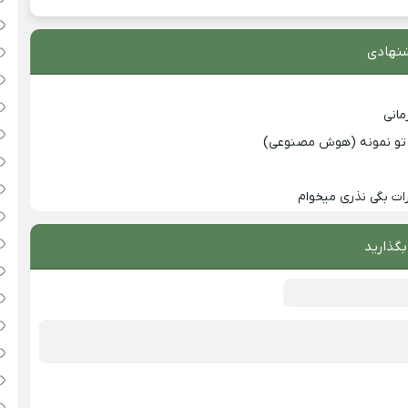
نهادی
انی
با تو نمونه (هوش مصنوعی)
ت بگی نذری میخوام
بگذارید