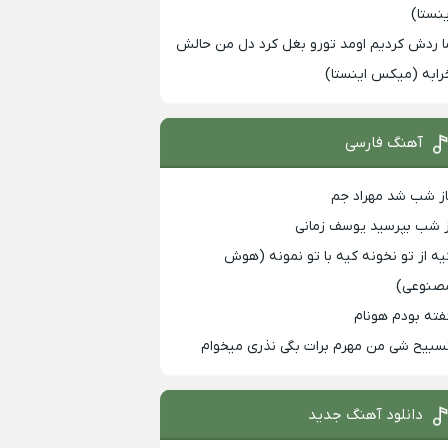
ینستا)
ا ردش کردیم اومد تورو بغل کرد دل من حالش
رابه (میکس اینستا)
آهنگ فارسی
از شب شد مهراد جم
ز شب بپرسید یوسف زمانی
یه از تو نخونه کیه با تو نمونه (هوش
صنوعی)
فته بودم هونام
سبیح شی من مهرم برات بگی نذری میخوام
دانلود آهنگ جدید