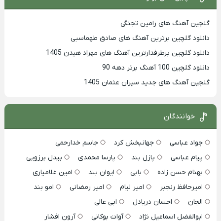
گلچین آهنگ های رامین تجنگی
دانلود گلچین برترین آهنگ های صادق طهماسبی
دانلود گلچین پرطرفدارترین آهنگ های مهراد هیدن 1405
دانلود گلچین 100 آهنگ برتر دهه 90
گلچین آهنگ های جدید سیران عثمان 1405
خوانندگان
جواد عباسی
جهانبخش کرد
جاسم خدارحمی
پیام عباسی
پازل بند
پارسا محمدی
بیدل برزویی
بهنام حسن زاده
بابی
ایوان بند
امین غلامیاری
امیرحافظ رنجبر
امیر لیام
امیر رمضانی
امو بند
الجان
احسان دریادل
ابی عالی
ابوالفضل اسماعیل نژاد
آوات بوکانی
آرون افشار