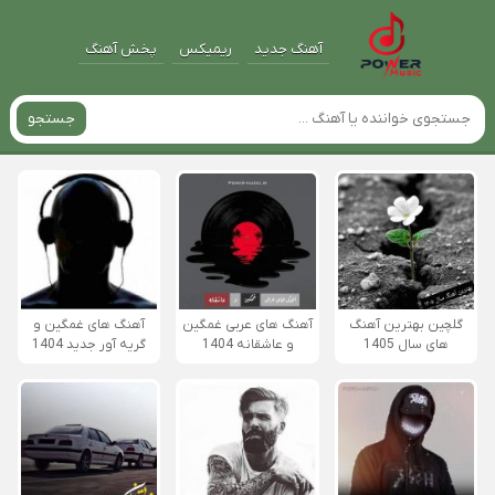
آهنگ جدید
ریمیکس
پخش آهنگ
جستجو
گلچین بهترین آهنگ
آهنگ های عربی غمگین
آهنگ های غمگین و
های سال 1405
و عاشقانه 1404
گریه آور جدید 1404