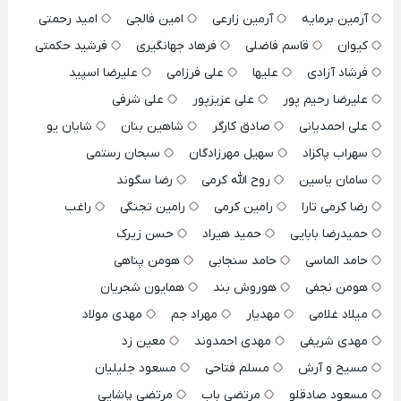
آرمین برمایه
آرمین زارعی
امین فالجی
امید رحمتی
کیوان
قاسم فاضلی
فرهاد جهانگیری
فرشید حکمتی
فرشاد آزادی
علیها
علی فرزامی
علیرضا اسپید
علیرضا رحیم پور
علی عزیزپور
علی شرفی
علی احمدیانی
صادق کارگر
شاهین بنان
شایان یو
سهراب پاکزاد
سهیل مهرزادگان
سبحان رستمی
سامان یاسین
روح الله کرمی
رضا سگوند
رضا کرمی تارا
رامین کرمی
رامین تجنگی
راغب
حمیدرضا بابایی
حمید هیراد
حسن زیرک
حامد الماسی
حامد سنجابی
هومن پناهی
هومن نجفی
هوروش بند
همایون شجریان
میلاد غلامی
مهدیار
مهراد جم
مهدی مولاد
مهدی شریفی
مهدی احمدوند
معین زد
مسیح و آرش
مسلم فتاحی
مسعود جلیلیان
مسعود صادقلو
مرتضی باب
مرتضی پاشایی