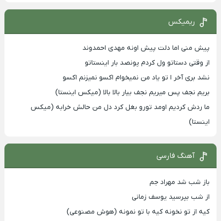
ریمیکس
پیش منی اما دلت پیش اونه مهدی احمدوند
از وقتی دستاتو ول کردم پونصد بار اینستاتو
نشد بری آخر ا تو یاد من نمیخوام اکسو نمیزنم اکسو
بریم نجف پس میریم نجف بیار بالا بالا (میکس اینستا)
ما ردش کردیم اومد تورو بغل کرد دل من حالش خرابه (میکس
اینستا)
آهنگ فارسی
باز شب شد مهراد جم
از شب بپرسید یوسف زمانی
کیه از تو نخونه کیه با تو نمونه (هوش مصنوعی)