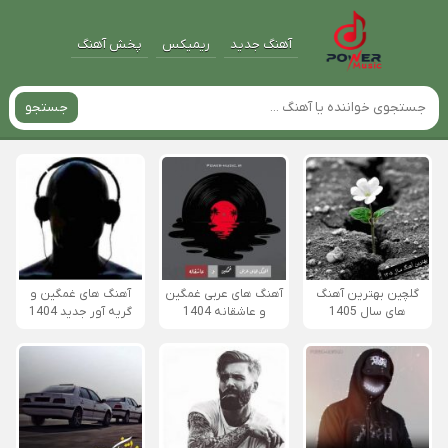
آهنگ جدید
ریمیکس
پخش آهنگ
جستجو
گلچین بهترین آهنگ
آهنگ های عربی غمگین
آهنگ های غمگین و
های سال 1405
و عاشقانه 1404
گریه آور جدید 1404