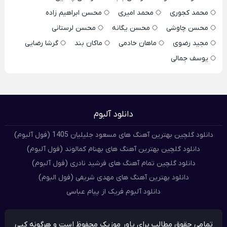
محمد کجوری
محمد امیری
محسن ابراهیم زاده
محسن چاوشی
محسن یگانه
محسن لرستانی
مجید رضوی
ماهان خادمی
ماکان بند
گرشا رضایی
یوسف جمالی
دانلود آلبوم
دانلود گلچین بهترین آهنگ های مسعود جلیلیان 1405 (فول آلبوم)
دانلود گلچین بهترین آهنگ های بهنام کمالوند (فول آلبوم)
دانلود گلچین تمام آهنگ های فرشید نادری (فول آلبوم)
دانلود بهترین آهنگ های مهدی شریفی (فول البوم)
دانلود آلبوم فریک از پیام عباسی
تمامی حقوق مطالب برای پاور موزیک محفوظ است و هرگونه کپی