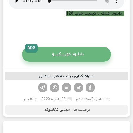
دانلود آهنگ با کیفیت خوب 128
ADS
دانلــود موزیــکیـــو
اشتراک گذاری در شبکه های اجتماعی
فیسوک
تویتر
لینکدین
واتساپ
تلگرام
دانلود آهنگ کردی
20 ژانویه 2020
0 نظر
برچسب ها :
مجتبی ترکاشوند