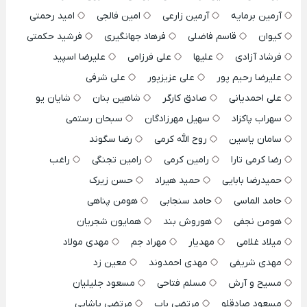
آرمین برمایه
آرمین زارعی
امین فالجی
امید رحمتی
کیوان
قاسم فاضلی
فرهاد جهانگیری
فرشید حکمتی
فرشاد آزادی
علیها
علی فرزامی
علیرضا اسپید
علیرضا رحیم پور
علی عزیزپور
علی شرفی
علی احمدیانی
صادق کارگر
شاهین بنان
شایان یو
سهراب پاکزاد
سهیل مهرزادگان
سبحان رستمی
سامان یاسین
روح الله کرمی
رضا سگوند
رضا کرمی تارا
رامین کرمی
رامین تجنگی
راغب
حمیدرضا بابایی
حمید هیراد
حسن زیرک
حامد الماسی
حامد سنجابی
هومن پناهی
هومن نجفی
هوروش بند
همایون شجریان
میلاد غلامی
مهدیار
مهراد جم
مهدی مولاد
مهدی شریفی
مهدی احمدوند
معین زد
مسیح و آرش
مسلم فتاحی
مسعود جلیلیان
مسعود صادقلو
مرتضی باب
مرتضی پاشایی