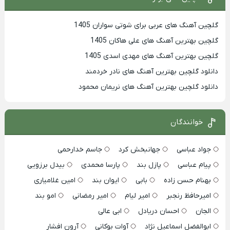
گلچین آهنگ های عربی برای شوتی سواران 1405
گلچین بهترين آهنگ های علی هاکان 1405
گلچین بهترین آهنگ های مهدی اسدی 1405
دانلود گلچین بهترین آهنگ های نادر خردمند
دانلود گلچین بهترین آهنگ های نریمان محمود
خوانندگان
جواد عباسی
جهانبخش کرد
جاسم خدارحمی
پیام عباسی
پازل بند
پارسا محمدی
بیدل برزویی
بهنام حسن زاده
بابی
ایوان بند
امین غلامیاری
امیرحافظ رنجبر
امیر لیام
امیر رمضانی
امو بند
الجان
احسان دریادل
ابی عالی
ابوالفضل اسماعیل نژاد
آوات بوکانی
آرون افشار