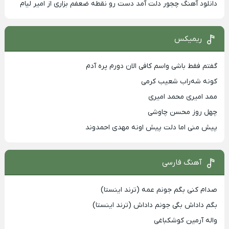
دانلود آهنگ چجور دلت آمد دست رو نقطه ضعفم بزاری از امیر لیام
ریمیکس
گفتم فقط باشی واسم کافی الان دورم پره آدم
کونه شه‌راب شعیب کرمی
ممد امیری محمد امیری
چهل روز محسن چاوشی
پیش منی اما دلت پیش اونه مهدی احمدوند
آهنگ فارسی
صدام کنی بگم جونم عمه (ترند اینستا)
بگم داداش بگی جونم داداش (ترند اینستا)
واله آرمین کوشکباغی