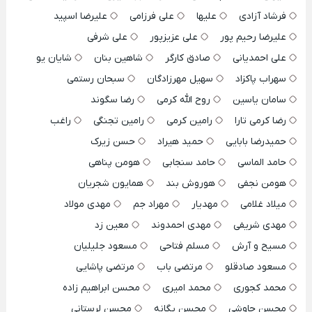
فرشاد آزادی
علیها
علی فرزامی
علیرضا اسپید
علیرضا رحیم پور
علی عزیزپور
علی شرفی
علی احمدیانی
صادق کارگر
شاهین بنان
شایان یو
سهراب پاکزاد
سهیل مهرزادگان
سبحان رستمی
سامان یاسین
روح الله کرمی
رضا سگوند
رضا کرمی تارا
رامین کرمی
رامین تجنگی
راغب
حمیدرضا بابایی
حمید هیراد
حسن زیرک
حامد الماسی
حامد سنجابی
هومن پناهی
هومن نجفی
هوروش بند
همایون شجریان
میلاد غلامی
مهدیار
مهراد جم
مهدی مولاد
مهدی شریفی
مهدی احمدوند
معین زد
مسیح و آرش
مسلم فتاحی
مسعود جلیلیان
مسعود صادقلو
مرتضی باب
مرتضی پاشایی
محمد کجوری
محمد امیری
محسن ابراهیم زاده
محسن چاوشی
محسن یگانه
محسن لرستانی