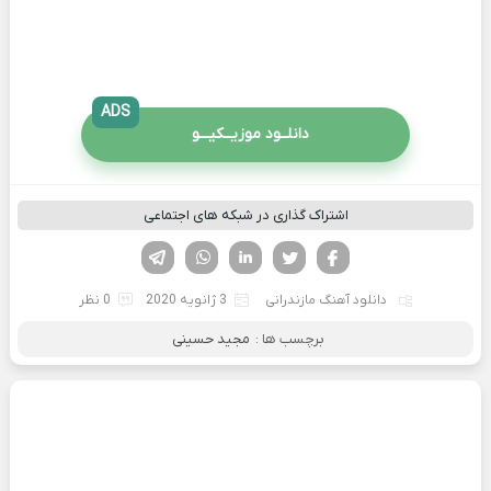
ADS
دانلــود موزیــکیـــو
اشتراک گذاری در شبکه های اجتماعی
فیسوک
تویتر
لینکدین
واتساپ
تلگرام
دانلود آهنگ مازندرانی
3 ژانویه 2020
0 نظر
برچسب ها :
مجید حسینی