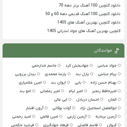
دانلود گلچین 100 آهنگ برتر دهه 70
دانلود گلچین 100 آهنگ قدیمی دهه 60 و 50
دانلود گلچین بهترین آهنگ های 1405
گلچین بهترین آهنگ های جواد لندرانی 1405
خوانندگان
جواد عباسی
جهانبخش کرد
جاسم خدارحمی
پیام عباسی
پازل بند
پارسا محمدی
بیدل برزویی
بهنام حسن زاده
بابی
ایوان بند
امین غلامیاری
امیرحافظ رنجبر
امیر لیام
امیر رمضانی
امو بند
الجان
احسان دریادل
ابی عالی
ابوالفضل اسماعیل نژاد
آوات بوکانی
آرون افشار
آرمین برمایه
آرمین زارعی
امین فالجی
امید رحمتی
کیوان
قاسم فاضلی
فرهاد جهانگیری
فرشید حکمتی