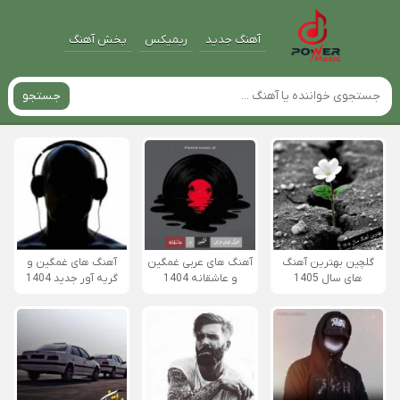
آهنگ جدید
ریمیکس
پخش آهنگ
جستجو
گلچین بهترین آهنگ
آهنگ های عربی غمگین
آهنگ های غمگین و
های سال 1405
و عاشقانه 1404
گریه آور جدید 1404